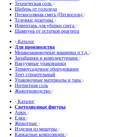
Техническая соль
Щебень от гололеда
Пескосоляная смесь (Пескосоль)
Тележки дозаторы
Инвентарь для уборки снега
Шампунь от остатков реагента
Каталог
Для производства
Мешкозашивочные машинки и т.д.
Запайщики и комплектующие
Вакуумные упаковщики
Термоусадочное оборудование
Тент строительный
Упаковочные материалы и тара
Нитритная соль
Животноводство
Каталог
Светодиодные фигуры
Арки
Елки
Животные
Изделия из мишуры
Каркасные композиции