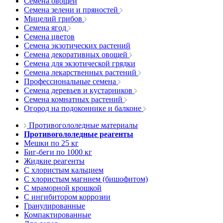
Семена овощей
Семена зелени и пряностей
Мицелий грибов
Семена ягод
Семена цветов
Семена экзотических растений
Семена декоративных овощей
Семена для экзотической грядки
Семена лекарственных растений
Профессиональные семена
Семена деревьев и кустарников
Семена комнатных растений
Огород на подоконнике и балконе
Противогололедные материалы
Противогололедные реагенты
Мешки по 25 кг
Биг-беги по 1000 кг
Жидкие реагенты
С хлористым кальцием
С хлористым магнием (бишофитом)
С мраморной крошкой
С ингибитором коррозии
Гранулированные
Компактированные