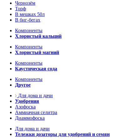
Чернозём
Торф
В мешках 50л
В биг-бегах
Компоненты
Хлористый кальций
Компоненты
Хлористый магний
Компоненты
Каустическая сода
Компоненты
Другое
Для дома и дачи
Удобрения
Азофоска
Аммиачная селитра
Диаммофоска
Для дома и дачи
Тележки дозаторы для удобрений и семян