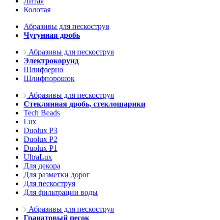
Литая
Колотая
Абразивы для пескоструя
Чугунная дробь
Абразивы для пескоструя
Электрокорунд
Шлифзерно
Шлифпорошок
Абразивы для пескоструя
Стеклянная дробь, стеклошарики
Tech Beads
Lux
Duolux P3
Duolux P2
Duolux P1
UltraLux
Для декора
Для разметки дорог
Для пескоструя
Для фильтрации воды
Абразивы для пескоструя
Гранатовый песок