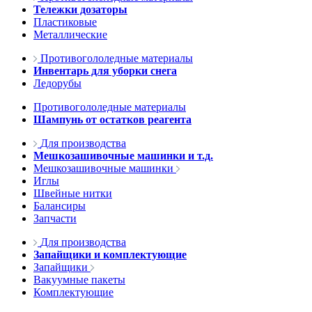
Тележки дозаторы
Пластиковые
Металлические
Противогололедные материалы
Инвентарь для уборки снега
Ледорубы
Противогололедные материалы
Шампунь от остатков реагента
Для производства
Мешкозашивочные машинки и т.д.
Мешкозашивочные машинки
Иглы
Швейные нитки
Балансиры
Запчасти
Для производства
Запайщики и комплектующие
Запайщики
Вакуумные пакеты
Комплектующие