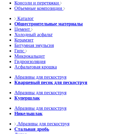
Консоли и перетяжки
Объемные композиции
Каталог
Общестроительные материалы
Цемент
Холодный асфальт
Керамзит
Битумная эмульсия
Гипс
Микрокальцит
Гидроизоляция
Асфальтовая крошка
Абразивы для пескоструя
Кварцевый песок для пескоструя
Абразивы для пескоструя
Купершлак
Абразивы для пескоструя
Никельшлак
Абразивы для пескоструя
Стальная дробь