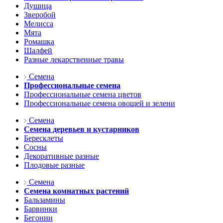
Душица
Зверобой
Мелисса
Мята
Ромашка
Шалфей
Разные лекарственные травы
Семена
Профессиональные семена
Профессиональные семена цветов
Профессиональные семена овощей и зелени
Семена
Семена деревьев и кустарников
Бересклеты
Сосны
Декоративные разные
Плодовые разные
Семена
Семена комнатных растений
Бальзамины
Барвинки
Бегонии