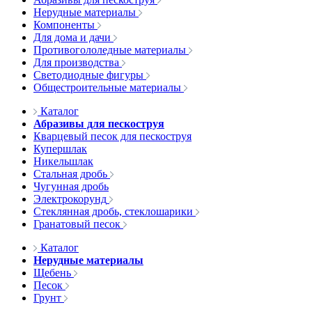
Нерудные материалы
Компоненты
Для дома и дачи
Противогололедные материалы
Для производства
Светодиодные фигуры
Общестроительные материалы
Каталог
Абразивы для пескоструя
Кварцевый песок для пескоструя
Купершлак
Никельшлак
Стальная дробь
Чугунная дробь
Электрокорунд
Стеклянная дробь, стеклошарики
Гранатовый песок
Каталог
Нерудные материалы
Щебень
Песок
Грунт