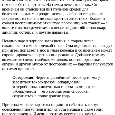
сам по себе не портится. На самом деле это не так. Со
временем он становится питательной средой для
болезнетворных микроорганизмов, особенно если его не
закрывают на ночь и не защищают от животных. Кошки и
собаки воспринимают открытую песочницу как туалет — а
вместе с их экскрементами в песке оседают яйца токсокар,
лямблии, острицы и другие паразиты.
Помимо паразитарного загрязнения, в старом песке
накапливается много мелкой пыли. Она поднимается в воздух
при игре, попадает в нос и глаза ребёнка и со временем может
спровоцировать аллергические реакции. Добавьте к этому
возможные следы тяжёлых металлов, остатки органики,
окурки и другой мусор от посторонних — картина получается
не самая приятная.
Осторожно
! Через загрязнённый песок дети могут
заразиться токсокарозом, аскаридозом,
энтеробиозом, кишечными инфекциями и даже
туберкулёзом — его возбудители способны
сохраняться в почве долгие годы.
При этом многие паразиты не дают о себе знать сразу:
осложнения могут появиться спустя месяцы и даже годы
после заражения. Именно поэтому регулярная замена