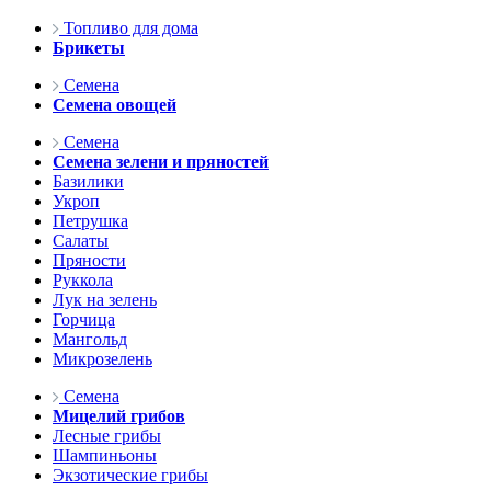
Топливо для дома
Брикеты
Семена
Семена овощей
Семена
Семена зелени и пряностей
Базилики
Укроп
Петрушка
Салаты
Пряности
Руккола
Лук на зелень
Горчица
Мангольд
Микрозелень
Семена
Мицелий грибов
Лесные грибы
Шампиньоны
Экзотические грибы