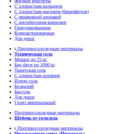
Жидкие реагенты
С хлористым кальцием
С хлористым магнием (бишофитом)
С мраморной крошкой
С ингибитором коррозии
Гранулированные
Компактированные
Для дорог
Противогололедные материалы
Техническая соль
Мешки по 25 кг
Биг-беги по 1000 кг
Тыретская соль
С хлористым натрием
Илецк соль
Белкалий
Бассоль
Для дорог
Галит минеральный
Противогололедные материалы
Щебень от гололеда
Противогололедные материалы
Пескосоляная смесь (Пескосоль)