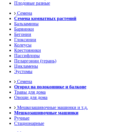
Плодовые разные
Семена
Семена комнатных растений
Бальзамины
Барвинки
Бегонии
Глоксинии
Колеусы
Крестовники
Пассифлоры
Пеларгонии (герань)
Цикламены
Эустомы
Семена
Огород на подоконнике и балконе
Травы для дома
Овощи для дома
Мешкозашивочные машинки и т.д.
Мешкозашивочные машинки
Ручные
Стационарные