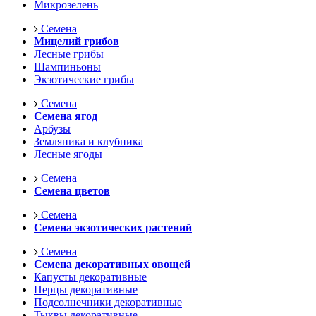
Микрозелень
Семена
Мицелий грибов
Лесные грибы
Шампиньоны
Экзотические грибы
Семена
Семена ягод
Арбузы
Земляника и клубника
Лесные ягоды
Семена
Семена цветов
Семена
Семена экзотических растений
Семена
Семена декоративных овощей
Капусты декоративные
Перцы декоративные
Подсолнечники декоративные
Тыквы декоративные