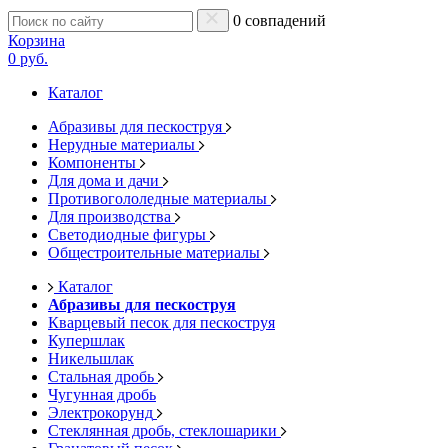
0 совпадений
Корзина
0 руб.
Каталог
Абразивы для пескоструя
Нерудные материалы
Компоненты
Для дома и дачи
Противогололедные материалы
Для производства
Светодиодные фигуры
Общестроительные материалы
Каталог
Абразивы для пескоструя
Кварцевый песок для пескоструя
Купершлак
Никельшлак
Стальная дробь
Чугунная дробь
Электрокорунд
Стеклянная дробь, стеклошарики