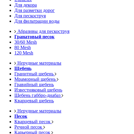
Для декора
Для разметки дорог
Для пескоструя
Для фильтрации воды
Абразивы для пескоструя
Гранатовый песок
30/60 Mesh
80 Mesh
120 Mesh
Нерудные материалы
Щебень
Гранитный щебень
Мраморный щебень
Гравийный щебень
Известняковый щебень
Щебень габбро-диабаз
Кварцевый щебень
Нерудные материалы
Песок
Кварцевый песок
Речной песок
Карьерный песок