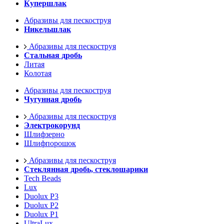
Купершлак
Абразивы для пескоструя
Никельшлак
Абразивы для пескоструя
Стальная дробь
Литая
Колотая
Абразивы для пескоструя
Чугунная дробь
Абразивы для пескоструя
Электрокорунд
Шлифзерно
Шлифпорошок
Абразивы для пескоструя
Стеклянная дробь, стеклошарики
Tech Beads
Lux
Duolux P3
Duolux P2
Duolux P1
UltraLux