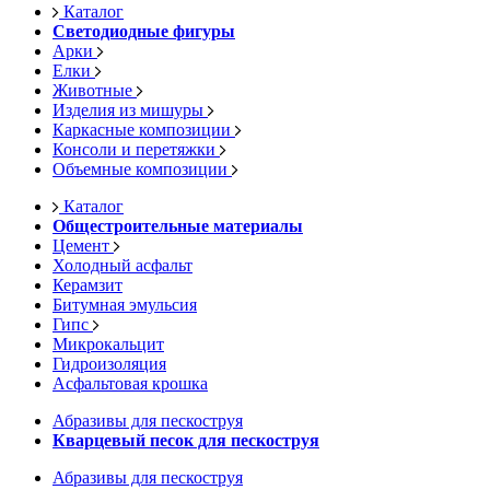
Каталог
Светодиодные фигуры
Арки
Елки
Животные
Изделия из мишуры
Каркасные композиции
Консоли и перетяжки
Объемные композиции
Каталог
Общестроительные материалы
Цемент
Холодный асфальт
Керамзит
Битумная эмульсия
Гипс
Микрокальцит
Гидроизоляция
Асфальтовая крошка
Абразивы для пескоструя
Кварцевый песок для пескоструя
Абразивы для пескоструя