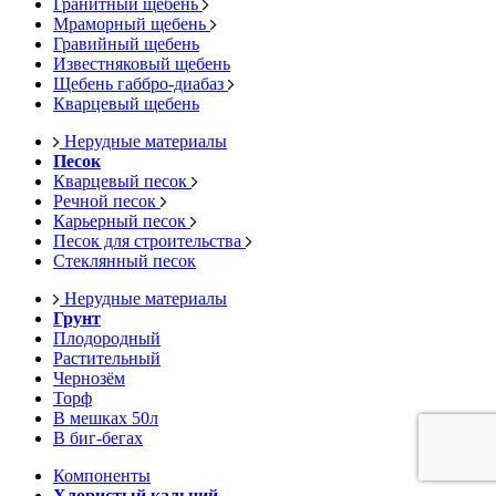
Гранитный щебень
Мраморный щебень
Гравийный щебень
Известняковый щебень
Щебень габбро-диабаз
Кварцевый щебень
Нерудные материалы
Песок
Кварцевый песок
Речной песок
Карьерный песок
Песок для строительства
Стеклянный песок
Нерудные материалы
Грунт
Плодородный
Растительный
Чернозём
Торф
В мешках 50л
В биг-бегах
Компоненты
Хлористый кальций