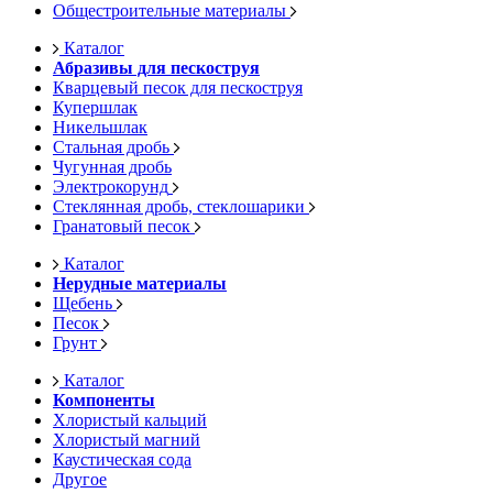
Общестроительные материалы
Каталог
Абразивы для пескоструя
Кварцевый песок для пескоструя
Купершлак
Никельшлак
Стальная дробь
Чугунная дробь
Электрокорунд
Стеклянная дробь, стеклошарики
Гранатовый песок
Каталог
Нерудные материалы
Щебень
Песок
Грунт
Каталог
Компоненты
Хлористый кальций
Хлористый магний
Каустическая сода
Другое