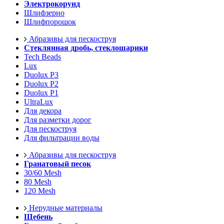
Электрокорунд
Шлифзерно
Шлифпорошок
Абразивы для пескоструя
Стеклянная дробь, стеклошарики
Tech Beads
Lux
Duolux P3
Duolux P2
Duolux P1
UltraLux
Для декора
Для разметки дорог
Для пескоструя
Для фильтрации воды
Абразивы для пескоструя
Гранатовый песок
30/60 Mesh
80 Mesh
120 Mesh
Нерудные материалы
Щебень