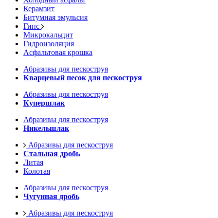
Керамзит
Битумная эмульсия
Гипс
Микрокальцит
Гидроизоляция
Асфальтовая крошка
Абразивы для пескоструя
Кварцевый песок для пескоструя
Абразивы для пескоструя
Купершлак
Абразивы для пескоструя
Никельшлак
Абразивы для пескоструя
Стальная дробь
Литая
Колотая
Абразивы для пескоструя
Чугунная дробь
Абразивы для пескоструя