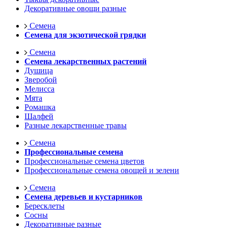
Декоративные овощи разные
Семена
Семена для экзотической грядки
Семена
Семена лекарственных растений
Душица
Зверобой
Мелисса
Мята
Ромашка
Шалфей
Разные лекарственные травы
Семена
Профессиональные семена
Профессиональные семена цветов
Профессиональные семена овощей и зелени
Семена
Семена деревьев и кустарников
Бересклеты
Сосны
Декоративные разные