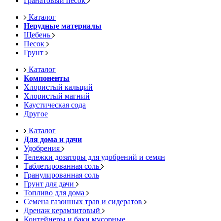
Гранатовый песок
Каталог
Нерудные материалы
Щебень
Песок
Грунт
Каталог
Компоненты
Хлористый кальций
Хлористый магний
Каустическая сода
Другое
Каталог
Для дома и дачи
Удобрения
Тележки дозаторы для удобрений и семян
Таблетированная соль
Гранулированная соль
Грунт для дачи
Топливо для дома
Семена газонных трав и сидератов
Дренаж керамзитовый
Контейнеры и баки мусорные