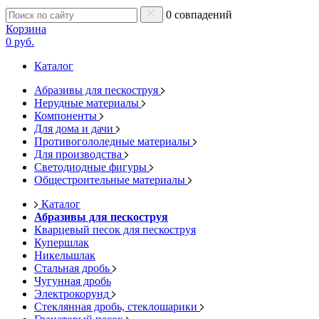
0 совпадений
Корзина
0 руб.
Каталог
Абразивы для пескоструя
Нерудные материалы
Компоненты
Для дома и дачи
Противогололедные материалы
Для производства
Светодиодные фигуры
Общестроительные материалы
Каталог
Абразивы для пескоструя
Кварцевый песок для пескоструя
Купершлак
Никельшлак
Стальная дробь
Чугунная дробь
Электрокорунд
Стеклянная дробь, стеклошарики