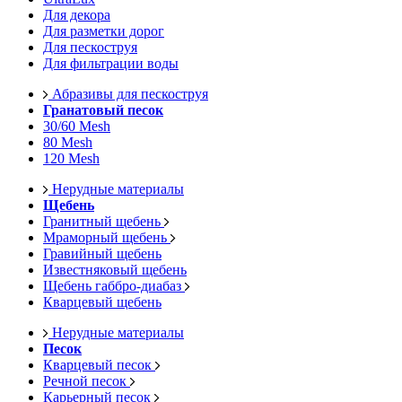
Для декора
Для разметки дорог
Для пескоструя
Для фильтрации воды
Абразивы для пескоструя
Гранатовый песок
30/60 Mesh
80 Mesh
120 Mesh
Нерудные материалы
Щебень
Гранитный щебень
Мраморный щебень
Гравийный щебень
Известняковый щебень
Щебень габбро-диабаз
Кварцевый щебень
Нерудные материалы
Песок
Кварцевый песок
Речной песок
Карьерный песок