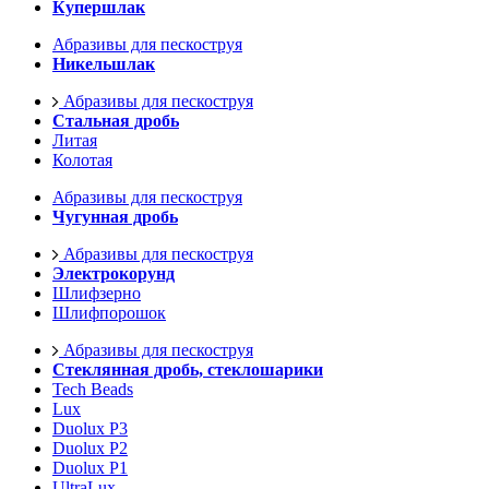
Купершлак
Абразивы для пескоструя
Никельшлак
Абразивы для пескоструя
Стальная дробь
Литая
Колотая
Абразивы для пескоструя
Чугунная дробь
Абразивы для пескоструя
Электрокорунд
Шлифзерно
Шлифпорошок
Абразивы для пескоструя
Стеклянная дробь, стеклошарики
Tech Beads
Lux
Duolux P3
Duolux P2
Duolux P1
UltraLux