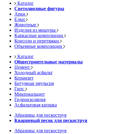
Каталог
Светодиодные фигуры
Арки
Елки
Животные
Изделия из мишуры
Каркасные композиции
Консоли и перетяжки
Объемные композиции
Каталог
Общестроительные материалы
Цемент
Холодный асфальт
Керамзит
Битумная эмульсия
Гипс
Микрокальцит
Гидроизоляция
Асфальтовая крошка
Абразивы для пескоструя
Кварцевый песок для пескоструя
Абразивы для пескоструя