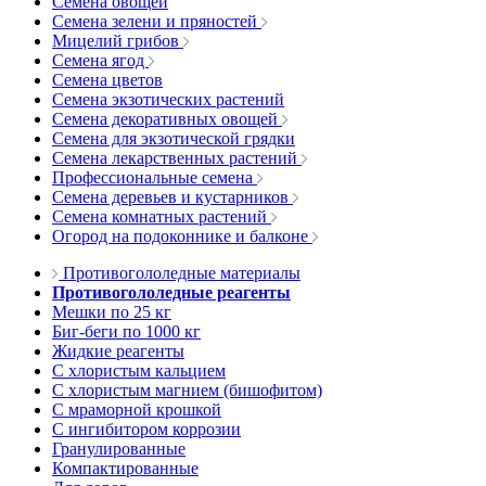
Семена овощей
Семена зелени и пряностей
Мицелий грибов
Семена ягод
Семена цветов
Семена экзотических растений
Семена декоративных овощей
Семена для экзотической грядки
Семена лекарственных растений
Профессиональные семена
Семена деревьев и кустарников
Семена комнатных растений
Огород на подоконнике и балконе
Противогололедные материалы
Противогололедные реагенты
Мешки по 25 кг
Биг-беги по 1000 кг
Жидкие реагенты
С хлористым кальцием
С хлористым магнием (бишофитом)
С мраморной крошкой
С ингибитором коррозии
Гранулированные
Компактированные