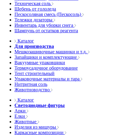
Техническая соль
Щебень от гололеда
Пескосоляная смесь (Пескосоль)
Тележки дозаторы
Инвентарь для уборки снега
Шампунь от остатков реагента
Каталог
Для производства
Мешкозашивочные машинки и т.д.
Запайщики и комплектующие
Вакуумные упаковщики
Термоусадочное оборудование
Тент строительный
Упаковочные материалы и тара
Нитритная соль
Животноводство
Каталог
Светодиодные фигуры
Арки
Елки
Животные
Изделия из мишуры
Каркасные композиции