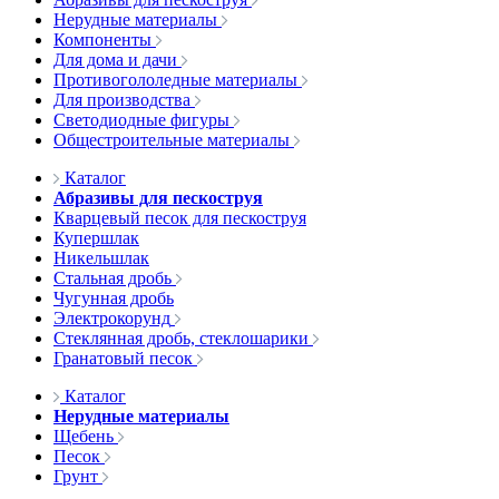
Нерудные материалы
Компоненты
Для дома и дачи
Противогололедные материалы
Для производства
Светодиодные фигуры
Общестроительные материалы
Каталог
Абразивы для пескоструя
Кварцевый песок для пескоструя
Купершлак
Никельшлак
Стальная дробь
Чугунная дробь
Электрокорунд
Стеклянная дробь, стеклошарики
Гранатовый песок
Каталог
Нерудные материалы
Щебень
Песок
Грунт