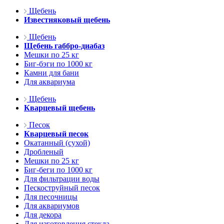
Щебень
Известняковый щебень
Щебень
Щебень габбро-диабаз
Мешки по 25 кг
Биг-бэги по 1000 кг
Камни для бани
Для аквариума
Щебень
Кварцевый щебень
Песок
Кварцевый песок
Окатанный (сухой)
Дробленый
Мешки по 25 кг
Биг-беги по 1000 кг
Для фильтрации воды
Пескоструйный песок
Для песочницы
Для аквариумов
Для декора
Для изготовления стекла