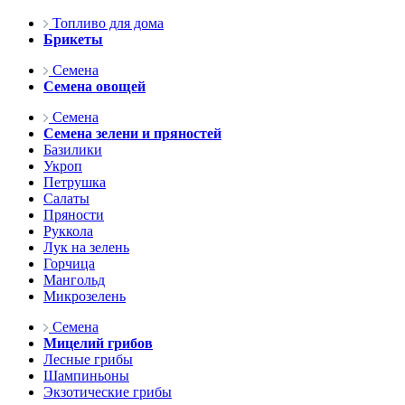
Топливо для дома
Брикеты
Семена
Семена овощей
Семена
Семена зелени и пряностей
Базилики
Укроп
Петрушка
Салаты
Пряности
Руккола
Лук на зелень
Горчица
Мангольд
Микрозелень
Семена
Мицелий грибов
Лесные грибы
Шампиньоны
Экзотические грибы