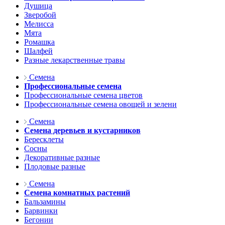
Душица
Зверобой
Мелисса
Мята
Ромашка
Шалфей
Разные лекарственные травы
Семена
Профессиональные семена
Профессиональные семена цветов
Профессиональные семена овощей и зелени
Семена
Семена деревьев и кустарников
Бересклеты
Сосны
Декоративные разные
Плодовые разные
Семена
Семена комнатных растений
Бальзамины
Барвинки
Бегонии