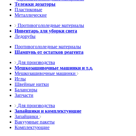
Тележки дозаторы
Пластиковые
Металлические
Противогололедные материалы
Инвентарь для уборки снега
Ледорубы
Противогололедные материалы
Шампунь от остатков реагента
Для производства
Мешкозашивочные машинки и т.д.
Мешкозашивочные машинки
Иглы
Швейные нитки
Балансиры
Запчасти
Для производства
Запайщики и комплектующие
Запайщики
Вакуумные пакеты
Комплектующие