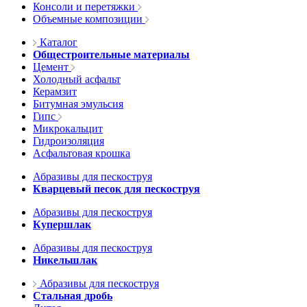
Консоли и перетяжки
Объемные композиции
Каталог
Общестроительные материалы
Цемент
Холодный асфальт
Керамзит
Битумная эмульсия
Гипс
Микрокальцит
Гидроизоляция
Асфальтовая крошка
Абразивы для пескоструя
Кварцевый песок для пескоструя
Абразивы для пескоструя
Купершлак
Абразивы для пескоструя
Никельшлак
Абразивы для пескоструя
Стальная дробь