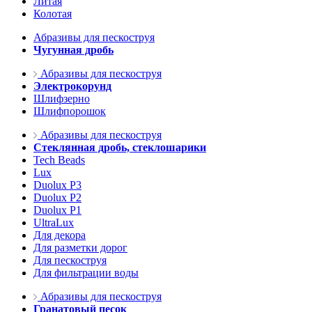
Литая
Колотая
Абразивы для пескоструя
Чугунная дробь
Абразивы для пескоструя
Электрокорунд
Шлифзерно
Шлифпорошок
Абразивы для пескоструя
Стеклянная дробь, стеклошарики
Tech Beads
Lux
Duolux P3
Duolux P2
Duolux P1
UltraLux
Для декора
Для разметки дорог
Для пескоструя
Для фильтрации воды
Абразивы для пескоструя
Гранатовый песок