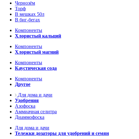
Чернозём
Торф
В мешках 50л
В биг-бегах
Компоненты
Хлористый кальций
Компоненты
Хлористый магний
Компоненты
Каустическая сода
Компоненты
Другое
Для дома и дачи
Удобрения
Азофоска
Аммиачная селитра
Диаммофоска
Для дома и дачи
Тележки дозаторы для удобрений и семян