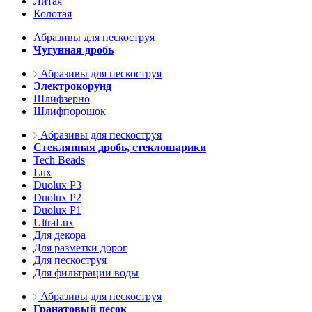
Литая
Колотая
Абразивы для пескоструя
Чугунная дробь
Абразивы для пескоструя
Электрокорунд
Шлифзерно
Шлифпорошок
Абразивы для пескоструя
Стеклянная дробь, стеклошарики
Tech Beads
Lux
Duolux P3
Duolux P2
Duolux P1
UltraLux
Для декора
Для разметки дорог
Для пескоструя
Для фильтрации воды
Абразивы для пескоструя
Гранатовый песок