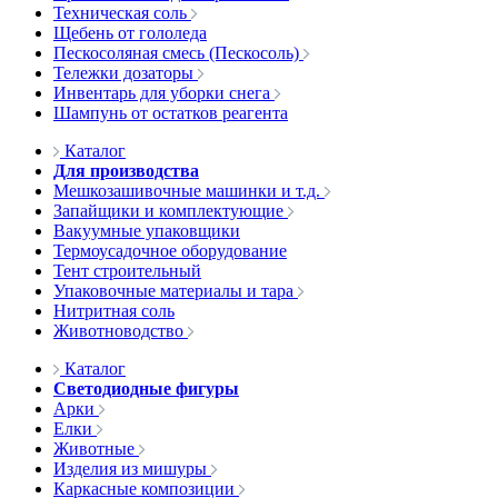
Техническая соль
Щебень от гололеда
Пескосоляная смесь (Пескосоль)
Тележки дозаторы
Инвентарь для уборки снега
Шампунь от остатков реагента
Каталог
Для производства
Мешкозашивочные машинки и т.д.
Запайщики и комплектующие
Вакуумные упаковщики
Термоусадочное оборудование
Тент строительный
Упаковочные материалы и тара
Нитритная соль
Животноводство
Каталог
Светодиодные фигуры
Арки
Елки
Животные
Изделия из мишуры
Каркасные композиции