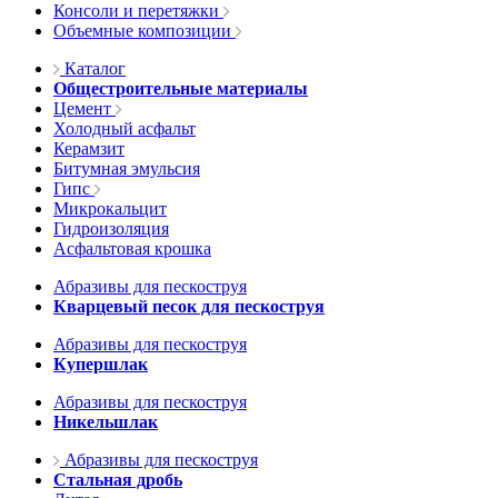
Консоли и перетяжки
Объемные композиции
Каталог
Общестроительные материалы
Цемент
Холодный асфальт
Керамзит
Битумная эмульсия
Гипс
Микрокальцит
Гидроизоляция
Асфальтовая крошка
Абразивы для пескоструя
Кварцевый песок для пескоструя
Абразивы для пескоструя
Купершлак
Абразивы для пескоструя
Никельшлак
Абразивы для пескоструя
Стальная дробь