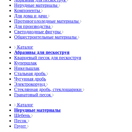
Нерудные материалы
Компоненты
Для дома и дачи
Противогололедные материалы
Для производства
Светодиодные фигуры
Общестроительные материалы
Каталог
Абразивы для пескоструя
Кварцевый песок для пескоструя
Купершлак
Никельшлак
Стальная дробь
Чугунная дробь
Электрокорунд
Стеклянная дробь, стеклошарики
Гранатовый песок
Каталог
Нерудные материалы
Щебень
Песок
Грунт