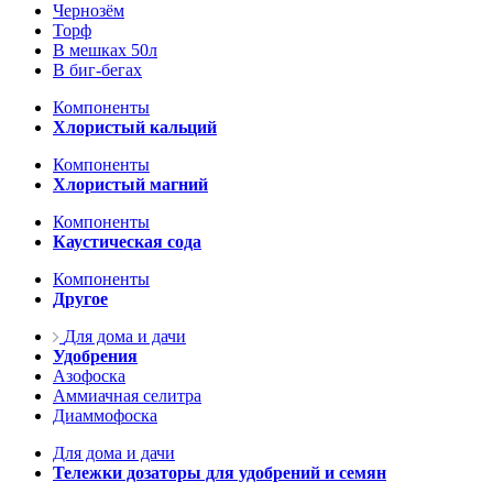
Чернозём
Торф
В мешках 50л
В биг-бегах
Компоненты
Хлористый кальций
Компоненты
Хлористый магний
Компоненты
Каустическая сода
Компоненты
Другое
Для дома и дачи
Удобрения
Азофоска
Аммиачная селитра
Диаммофоска
Для дома и дачи
Тележки дозаторы для удобрений и семян