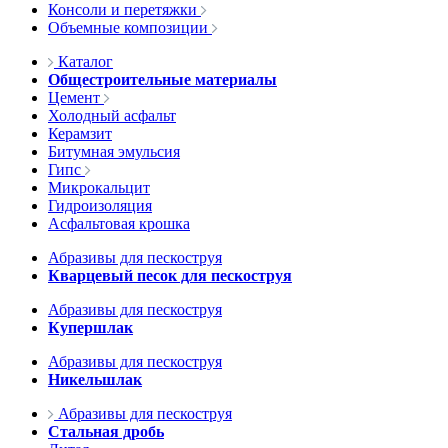
Консоли и перетяжки
Объемные композиции
Каталог
Общестроительные материалы
Цемент
Холодный асфальт
Керамзит
Битумная эмульсия
Гипс
Микрокальцит
Гидроизоляция
Асфальтовая крошка
Абразивы для пескоструя
Кварцевый песок для пескоструя
Абразивы для пескоструя
Купершлак
Абразивы для пескоструя
Никельшлак
Абразивы для пескоструя
Стальная дробь