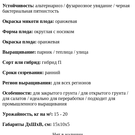
Устойчивость:
альтернариоз / фузариозное увядание / черная
бактериальная пятнистость
Окраска мякоти плода:
оранжевая
Форма плода:
округлая с носиком
Окраска плода:
оранжевая
Выращивание:
парник / теплица / улица
Сорт или гибрид:
гибрид f1
Сроки созревания:
ранний
Регион выращивания:
для всех регионов
Особенности:
для закрытого грунта / для открытого грунта /
для салатов / идеально для переработки / подходит для
промышленного выращивания
Урожайность, кг на м²:
15 - 20
Габариты ДхШхВ, см:
15x10x5
Нет в наличии