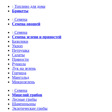
Топливо для дома
Брикеты
Семена
Семена овощей
Семена
Семена зелени и пряностей
Базилики
Укроп
Петрушка
Салаты
Пряности
Руккола
Лук на зелень
Горчица
Мангольд
Микрозелень
Семена
Мицелий грибов
Лесные грибы
Шампиньоны
Экзотические грибы