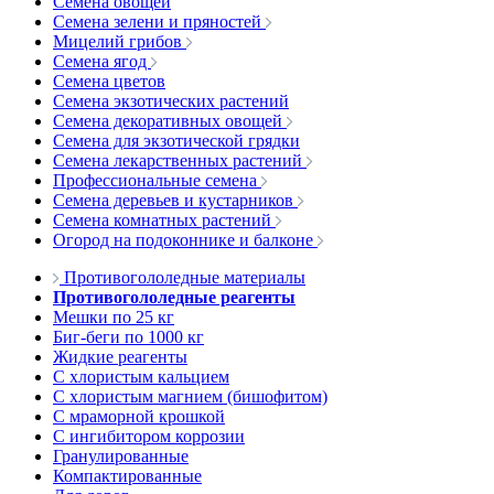
Семена овощей
Семена зелени и пряностей
Мицелий грибов
Семена ягод
Семена цветов
Семена экзотических растений
Семена декоративных овощей
Семена для экзотической грядки
Семена лекарственных растений
Профессиональные семена
Семена деревьев и кустарников
Семена комнатных растений
Огород на подоконнике и балконе
Противогололедные материалы
Противогололедные реагенты
Мешки по 25 кг
Биг-беги по 1000 кг
Жидкие реагенты
С хлористым кальцием
С хлористым магнием (бишофитом)
С мраморной крошкой
С ингибитором коррозии
Гранулированные
Компактированные