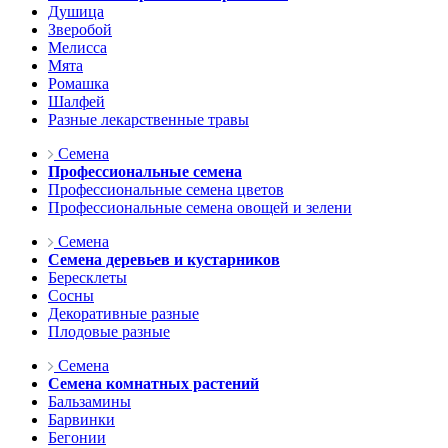
Душица
Зверобой
Мелисса
Мята
Ромашка
Шалфей
Разные лекарственные травы
Семена
Профессиональные семена
Профессиональные семена цветов
Профессиональные семена овощей и зелени
Семена
Семена деревьев и кустарников
Бересклеты
Сосны
Декоративные разные
Плодовые разные
Семена
Семена комнатных растений
Бальзамины
Барвинки
Бегонии