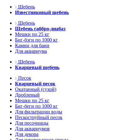
Щебень
Известняковый щебень
Щебень
Щебень габбро-диабаз
Мешки по 25 кг
Биг-бэги по 1000 кг
Камни для бани
Для аквариума
Щебень
Кварцевый щебень
Песок
Кварцевый песок
Окатанный (сухой)
Дробленый
Мешки по 25 кг
Биг-беги по 1000 кг
Для фильтрации воды
Пескоструйный песок
Для песочницы
Для аквариумов
Для декора
Для изготовления стекла