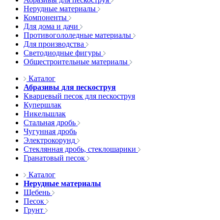
Нерудные материалы
Компоненты
Для дома и дачи
Противогололедные материалы
Для производства
Светодиодные фигуры
Общестроительные материалы
Каталог
Абразивы для пескоструя
Кварцевый песок для пескоструя
Купершлак
Никельшлак
Стальная дробь
Чугунная дробь
Электрокорунд
Стеклянная дробь, стеклошарики
Гранатовый песок
Каталог
Нерудные материалы
Щебень
Песок
Грунт