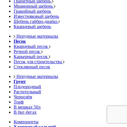
Гранитный щебень
Мраморный щебень
Гравийный щебень
Известняковый щебень
Щебень габбро-диабаз
Кварцевый щебень
Нерудные материалы
Песок
Кварцевый песок
Речной песок
Карьерный песок
Песок для строительства
Стеклянный песок
Нерудные материалы
Грунт
Плодородный
Растительный
Чернозём
Торф
В мешках 50л
В биг-бегах
Компоненты
Хлористый кальций