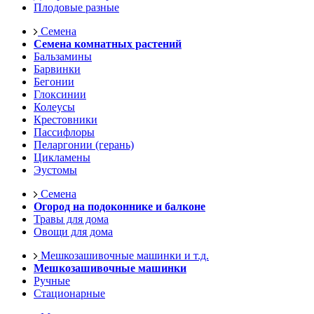
Плодовые разные
Семена
Семена комнатных растений
Бальзамины
Барвинки
Бегонии
Глоксинии
Колеусы
Крестовники
Пассифлоры
Пеларгонии (герань)
Цикламены
Эустомы
Семена
Огород на подоконнике и балконе
Травы для дома
Овощи для дома
Мешкозашивочные машинки и т.д.
Мешкозашивочные машинки
Ручные
Стационарные