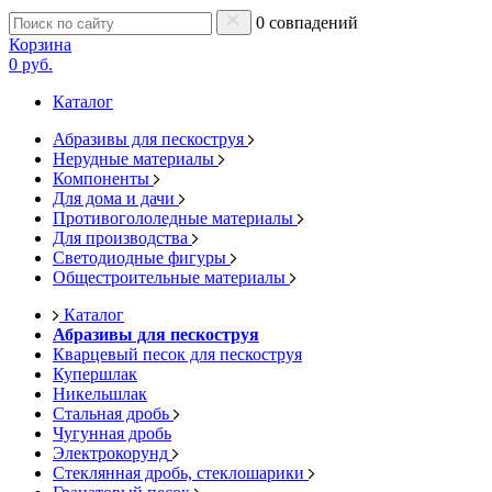
0 совпадений
Корзина
0 руб.
Каталог
Абразивы для пескоструя
Нерудные материалы
Компоненты
Для дома и дачи
Противогололедные материалы
Для производства
Светодиодные фигуры
Общестроительные материалы
Каталог
Абразивы для пескоструя
Кварцевый песок для пескоструя
Купершлак
Никельшлак
Стальная дробь
Чугунная дробь
Электрокорунд
Стеклянная дробь, стеклошарики