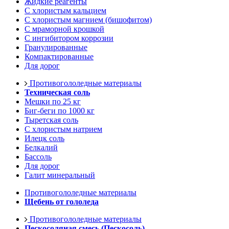
Жидкие реагенты
С хлористым кальцием
С хлористым магнием (бишофитом)
С мраморной крошкой
С ингибитором коррозии
Гранулированные
Компактированные
Для дорог
Противогололедные материалы
Техническая соль
Мешки по 25 кг
Биг-беги по 1000 кг
Тыретская соль
С хлористым натрием
Илецк соль
Белкалий
Бассоль
Для дорог
Галит минеральный
Противогололедные материалы
Щебень от гололеда
Противогололедные материалы
Пескосоляная смесь (Пескосоль)