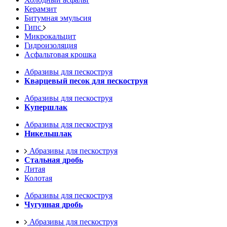
Керамзит
Битумная эмульсия
Гипс
Микрокальцит
Гидроизоляция
Асфальтовая крошка
Абразивы для пескоструя
Кварцевый песок для пескоструя
Абразивы для пескоструя
Купершлак
Абразивы для пескоструя
Никельшлак
Абразивы для пескоструя
Стальная дробь
Литая
Колотая
Абразивы для пескоструя
Чугунная дробь
Абразивы для пескоструя