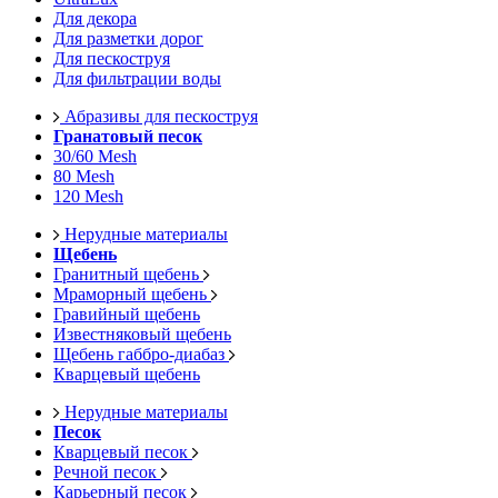
Для декора
Для разметки дорог
Для пескоструя
Для фильтрации воды
Абразивы для пескоструя
Гранатовый песок
30/60 Mesh
80 Mesh
120 Mesh
Нерудные материалы
Щебень
Гранитный щебень
Мраморный щебень
Гравийный щебень
Известняковый щебень
Щебень габбро-диабаз
Кварцевый щебень
Нерудные материалы
Песок
Кварцевый песок
Речной песок
Карьерный песок