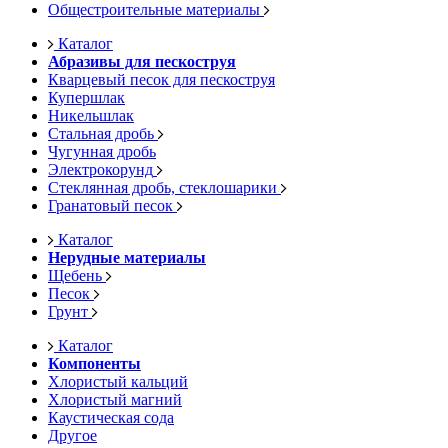
Общестроительные материалы
Каталог
Абразивы для пескоструя
Кварцевый песок для пескоструя
Купершлак
Никельшлак
Стальная дробь
Чугунная дробь
Электрокорунд
Стеклянная дробь, стеклошарики
Гранатовый песок
Каталог
Нерудные материалы
Щебень
Песок
Грунт
Каталог
Компоненты
Хлористый кальций
Хлористый магний
Каустическая сода
Другое