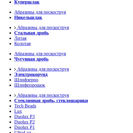
Купершлак
Абразивы для пескоструя
Никельшлак
Абразивы для пескоструя
Стальная дробь
Литая
Колотая
Абразивы для пескоструя
Чугунная дробь
Абразивы для пескоструя
Электрокорунд
Шлифзерно
Шлифпорошок
Абразивы для пескоструя
Стеклянная дробь, стеклошарики
Tech Beads
Lux
Duolux P3
Duolux P2
Duolux P1
UltraLux