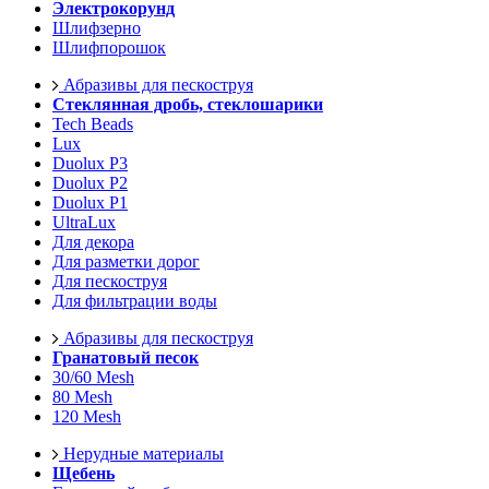
Электрокорунд
Шлифзерно
Шлифпорошок
Абразивы для пескоструя
Стеклянная дробь, стеклошарики
Tech Beads
Lux
Duolux P3
Duolux P2
Duolux P1
UltraLux
Для декора
Для разметки дорог
Для пескоструя
Для фильтрации воды
Абразивы для пескоструя
Гранатовый песок
30/60 Mesh
80 Mesh
120 Mesh
Нерудные материалы
Щебень