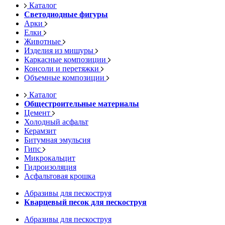
Каталог
Светодиодные фигуры
Арки
Елки
Животные
Изделия из мишуры
Каркасные композиции
Консоли и перетяжки
Объемные композиции
Каталог
Общестроительные материалы
Цемент
Холодный асфальт
Керамзит
Битумная эмульсия
Гипс
Микрокальцит
Гидроизоляция
Асфальтовая крошка
Абразивы для пескоструя
Кварцевый песок для пескоструя
Абразивы для пескоструя