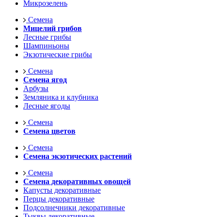
Микрозелень
Семена
Мицелий грибов
Лесные грибы
Шампиньоны
Экзотические грибы
Семена
Семена ягод
Арбузы
Земляника и клубника
Лесные ягоды
Семена
Семена цветов
Семена
Семена экзотических растений
Семена
Семена декоративных овощей
Капусты декоративные
Перцы декоративные
Подсолнечники декоративные
Тыквы декоративные