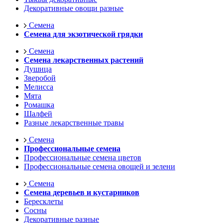
Декоративные овощи разные
Семена
Семена для экзотической грядки
Семена
Семена лекарственных растений
Душица
Зверобой
Мелисса
Мята
Ромашка
Шалфей
Разные лекарственные травы
Семена
Профессиональные семена
Профессиональные семена цветов
Профессиональные семена овощей и зелени
Семена
Семена деревьев и кустарников
Бересклеты
Сосны
Декоративные разные