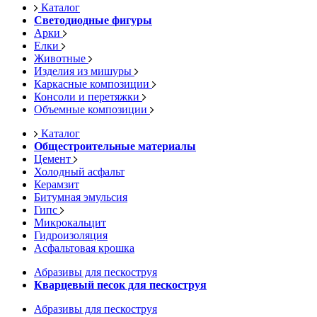
Каталог
Светодиодные фигуры
Арки
Елки
Животные
Изделия из мишуры
Каркасные композиции
Консоли и перетяжки
Объемные композиции
Каталог
Общестроительные материалы
Цемент
Холодный асфальт
Керамзит
Битумная эмульсия
Гипс
Микрокальцит
Гидроизоляция
Асфальтовая крошка
Абразивы для пескоструя
Кварцевый песок для пескоструя
Абразивы для пескоструя