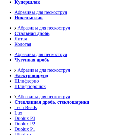
Купершлак
Абразивы для пескоструя
Никельшлак
Абразивы для пескоструя
Стальная дробь
Литая
Колотая
Абразивы для пескоструя
Чугунная дробь
Абразивы для пескоструя
Электрокорунд
Шлифзерно
Шлифпорошок
Абразивы для пескоструя
Стеклянная дробь, стеклошарики
Tech Beads
Lux
Duolux P3
Duolux P2
Duolux P1
UltraLux