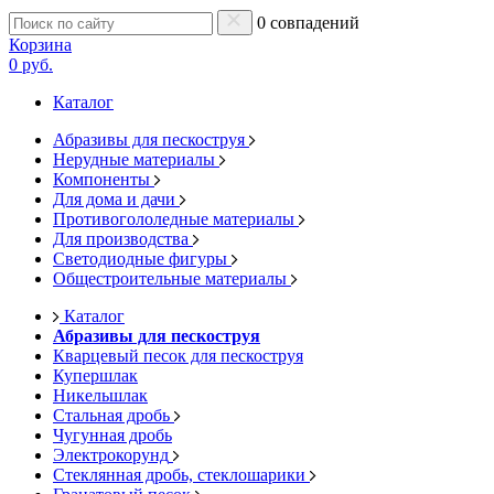
0 совпадений
Корзина
0 руб.
Каталог
Абразивы для пескоструя
Нерудные материалы
Компоненты
Для дома и дачи
Противогололедные материалы
Для производства
Светодиодные фигуры
Общестроительные материалы
Каталог
Абразивы для пескоструя
Кварцевый песок для пескоструя
Купершлак
Никельшлак
Стальная дробь
Чугунная дробь
Электрокорунд
Стеклянная дробь, стеклошарики