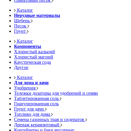
Гранатовый песок
Каталог
Нерудные материалы
Щебень
Песок
Грунт
Каталог
Компоненты
Хлористый кальций
Хлористый магний
Каустическая сода
Другое
Каталог
Для дома и дачи
Удобрения
Тележки дозаторы для удобрений и семян
Таблетированная соль
Гранулированная соль
Грунт для дачи
Топливо для дома
Семена газонных трав и сидератов
Дренаж керамзитовый
Контейнеры и баки мусорные