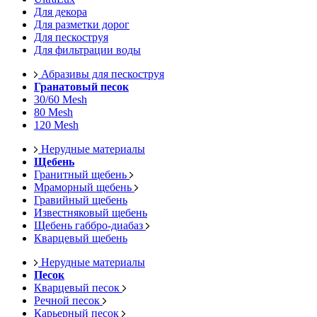
Для декора
Для разметки дорог
Для пескоструя
Для фильтрации воды
Абразивы для пескоструя
Гранатовый песок
30/60 Mesh
80 Mesh
120 Mesh
Нерудные материалы
Щебень
Гранитный щебень
Мраморный щебень
Гравийный щебень
Известняковый щебень
Щебень габбро-диабаз
Кварцевый щебень
Нерудные материалы
Песок
Кварцевый песок
Речной песок
Карьерный песок