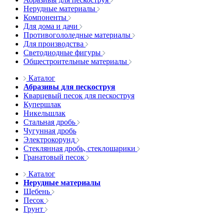
Нерудные материалы
Компоненты
Для дома и дачи
Противогололедные материалы
Для производства
Светодиодные фигуры
Общестроительные материалы
Каталог
Абразивы для пескоструя
Кварцевый песок для пескоструя
Купершлак
Никельшлак
Стальная дробь
Чугунная дробь
Электрокорунд
Стеклянная дробь, стеклошарики
Гранатовый песок
Каталог
Нерудные материалы
Щебень
Песок
Грунт