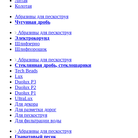
Литая
Колотая
Абразивы для пескоструя
Чугунная дробь
Абразивы для пескоструя
Электрокорунд
Шлифзерно
Шлифпорошок
Абразивы для пескоструя
Стеклянная дробь, стеклошарики
Tech Beads
Lux
Duolux P3
Duolux P2
Duolux P1
UltraLux
Для декора
Для разметки дорог
Для пескоструя
Для фильтрации воды
Абразивы для пескоструя
Гранатовый песок