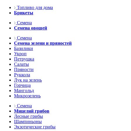
Топливо для дома
Брикеты
Семена
Семена овощей
Семена
Семена зелени и пряностей
Базилики
Укроп
Петрушка
Салаты
Пряности
Руккола
Лук на зелень
Горчица
Мангольд
Микрозелень
Семена
Мицелий грибов
Лесные грибы
Шампиньоны
Экзотические грибы