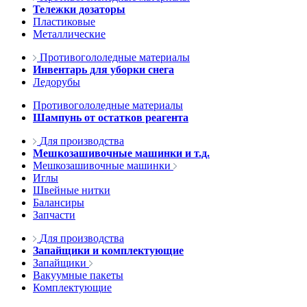
Тележки дозаторы
Пластиковые
Металлические
Противогололедные материалы
Инвентарь для уборки снега
Ледорубы
Противогололедные материалы
Шампунь от остатков реагента
Для производства
Мешкозашивочные машинки и т.д.
Мешкозашивочные машинки
Иглы
Швейные нитки
Балансиры
Запчасти
Для производства
Запайщики и комплектующие
Запайщики
Вакуумные пакеты
Комплектующие