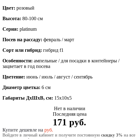
Цвет:
розовый
Высота:
80-100 см
Серия:
platinum
Посев на рассаду:
февраль / март
Сорт или гибрид:
гибрид f1
Особенности:
ампельные / для посадки в контейнеры /
зацветает в год посева
Цветение:
июнь / июль / август / сентябрь
Диаметр цветка:
6 см
Габариты ДхШхВ, см:
15x10x5
Нет в наличии
Последняя цена
171 руб.
Купите дешевле на
руб.
Войдите в личный кабинет и получите постоянную
скидку 3%
на все