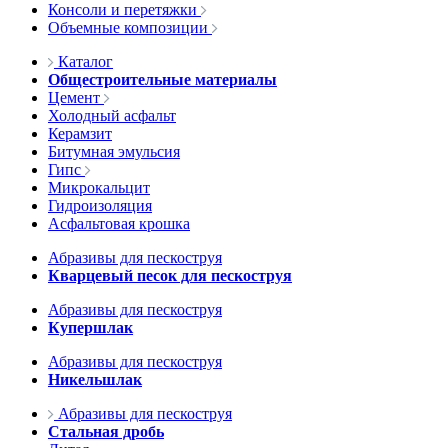
Консоли и перетяжки
Объемные композиции
Каталог
Общестроительные материалы
Цемент
Холодный асфальт
Керамзит
Битумная эмульсия
Гипс
Микрокальцит
Гидроизоляция
Асфальтовая крошка
Абразивы для пескоструя
Кварцевый песок для пескоструя
Абразивы для пескоструя
Купершлак
Абразивы для пескоструя
Никельшлак
Абразивы для пескоструя
Стальная дробь