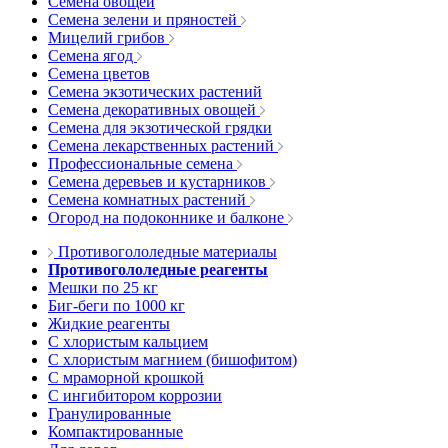
Семена овощей
Семена зелени и пряностей
Мицелий грибов
Семена ягод
Семена цветов
Семена экзотических растений
Семена декоративных овощей
Семена для экзотической грядки
Семена лекарственных растений
Профессиональные семена
Семена деревьев и кустарников
Семена комнатных растений
Огород на подоконнике и балконе
Противогололедные материалы
Противогололедные реагенты
Мешки по 25 кг
Биг-беги по 1000 кг
Жидкие реагенты
С хлористым кальцием
С хлористым магнием (бишофитом)
С мраморной крошкой
С ингибитором коррозии
Гранулированные
Компактированные