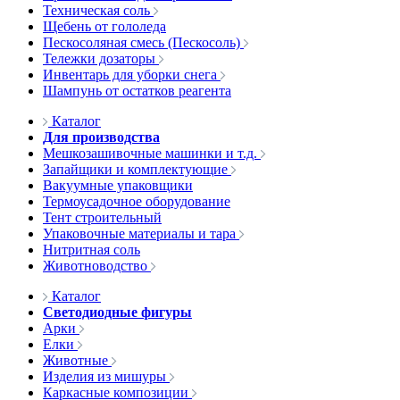
Техническая соль
Щебень от гололеда
Пескосоляная смесь (Пескосоль)
Тележки дозаторы
Инвентарь для уборки снега
Шампунь от остатков реагента
Каталог
Для производства
Мешкозашивочные машинки и т.д.
Запайщики и комплектующие
Вакуумные упаковщики
Термоусадочное оборудование
Тент строительный
Упаковочные материалы и тара
Нитритная соль
Животноводство
Каталог
Светодиодные фигуры
Арки
Елки
Животные
Изделия из мишуры
Каркасные композиции