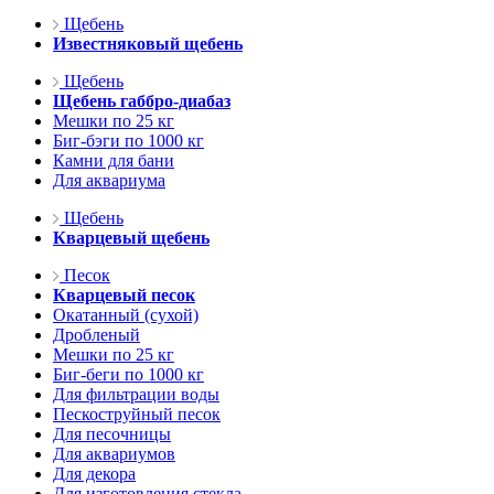
Щебень
Известняковый щебень
Щебень
Щебень габбро-диабаз
Мешки по 25 кг
Биг-бэги по 1000 кг
Камни для бани
Для аквариума
Щебень
Кварцевый щебень
Песок
Кварцевый песок
Окатанный (сухой)
Дробленый
Мешки по 25 кг
Биг-беги по 1000 кг
Для фильтрации воды
Пескоструйный песок
Для песочницы
Для аквариумов
Для декора
Для изготовления стекла