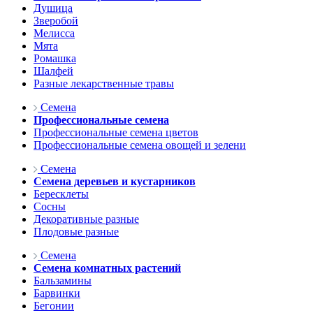
Душица
Зверобой
Мелисса
Мята
Ромашка
Шалфей
Разные лекарственные травы
Семена
Профессиональные семена
Профессиональные семена цветов
Профессиональные семена овощей и зелени
Семена
Семена деревьев и кустарников
Бересклеты
Сосны
Декоративные разные
Плодовые разные
Семена
Семена комнатных растений
Бальзамины
Барвинки
Бегонии