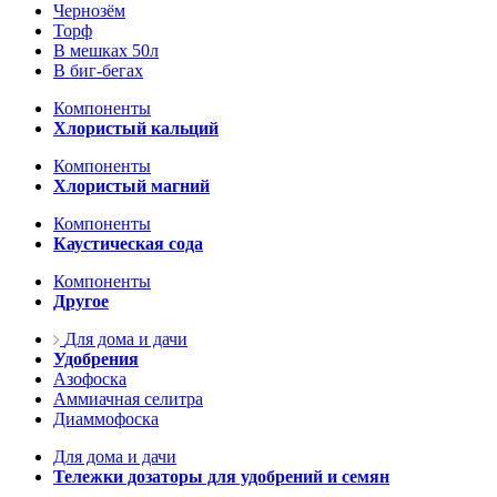
Чернозём
Торф
В мешках 50л
В биг-бегах
Компоненты
Хлористый кальций
Компоненты
Хлористый магний
Компоненты
Каустическая сода
Компоненты
Другое
Для дома и дачи
Удобрения
Азофоска
Аммиачная селитра
Диаммофоска
Для дома и дачи
Тележки дозаторы для удобрений и семян