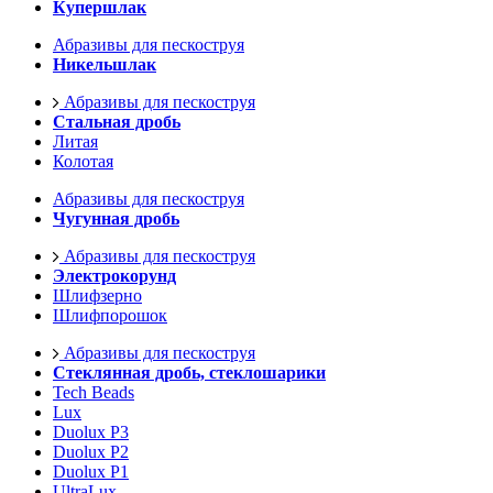
Купершлак
Абразивы для пескоструя
Никельшлак
Абразивы для пескоструя
Стальная дробь
Литая
Колотая
Абразивы для пескоструя
Чугунная дробь
Абразивы для пескоструя
Электрокорунд
Шлифзерно
Шлифпорошок
Абразивы для пескоструя
Стеклянная дробь, стеклошарики
Tech Beads
Lux
Duolux P3
Duolux P2
Duolux P1
UltraLux