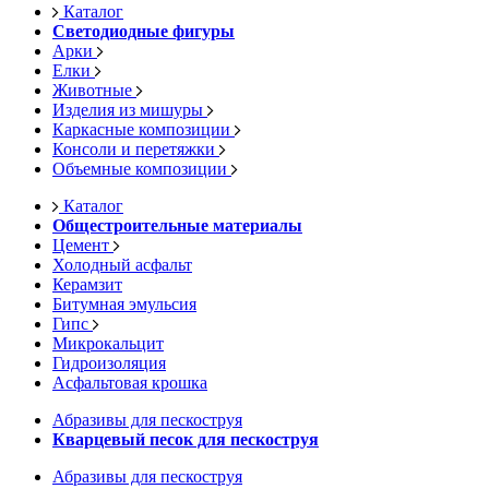
Каталог
Светодиодные фигуры
Арки
Елки
Животные
Изделия из мишуры
Каркасные композиции
Консоли и перетяжки
Объемные композиции
Каталог
Общестроительные материалы
Цемент
Холодный асфальт
Керамзит
Битумная эмульсия
Гипс
Микрокальцит
Гидроизоляция
Асфальтовая крошка
Абразивы для пескоструя
Кварцевый песок для пескоструя
Абразивы для пескоструя