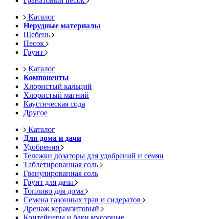
Гранатовый песок
Каталог
Нерудные материалы
Щебень
Песок
Грунт
Каталог
Компоненты
Хлористый кальций
Хлористый магний
Каустическая сода
Другое
Каталог
Для дома и дачи
Удобрения
Тележки дозаторы для удобрений и семян
Таблетированная соль
Гранулированная соль
Грунт для дачи
Топливо для дома
Семена газонных трав и сидератов
Дренаж керамзитовый
Контейнеры и баки мусорные