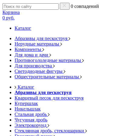
0 совпадений
Корзина
0 руб.
Каталог
Абразивы для пескоструя
Нерудные материалы
Компоненты
Для дома и дачи
Противогололедные материалы
Для производства
Светодиодные фигуры
Общестроительные материалы
Каталог
Абразивы для пескоструя
Кварцевый песок для пескоструя
Купершлак
Никельшлак
Стальная дробь
Чугунная дробь
Электрокорунд
Стеклянная дробь, стеклошарики