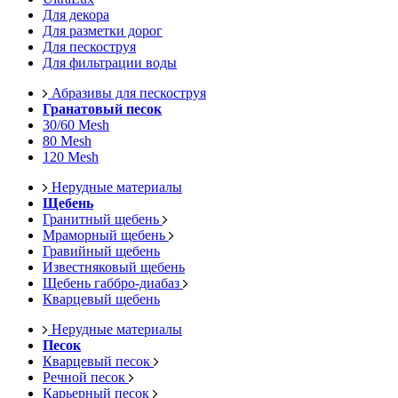
Для декора
Для разметки дорог
Для пескоструя
Для фильтрации воды
Абразивы для пескоструя
Гранатовый песок
30/60 Mesh
80 Mesh
120 Mesh
Нерудные материалы
Щебень
Гранитный щебень
Мраморный щебень
Гравийный щебень
Известняковый щебень
Щебень габбро-диабаз
Кварцевый щебень
Нерудные материалы
Песок
Кварцевый песок
Речной песок
Карьерный песок