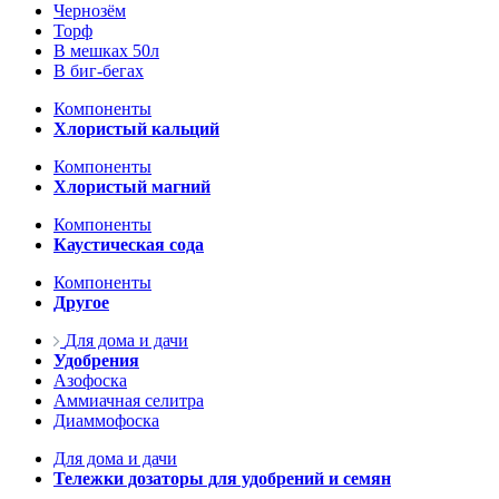
Чернозём
Торф
В мешках 50л
В биг-бегах
Компоненты
Хлористый кальций
Компоненты
Хлористый магний
Компоненты
Каустическая сода
Компоненты
Другое
Для дома и дачи
Удобрения
Азофоска
Аммиачная селитра
Диаммофоска
Для дома и дачи
Тележки дозаторы для удобрений и семян