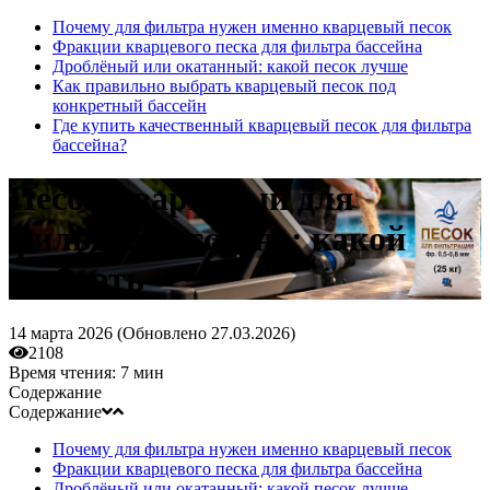
Почему для фильтра нужен именно кварцевый песок
Фракции кварцевого песка для фильтра бассейна
Дроблёный или окатанный: какой песок лучше
Как правильно выбрать кварцевый песок под
конкретный бассейн
Где купить качественный кварцевый песок для фильтра
бассейна?
Песок кварцевый для
фильтра бассейна: какой
выбрать
14 марта 2026 (
Обновлено
27.03.2026)
2108
Время чтения:
7 мин
Содержание
Содержание
Почему для фильтра нужен именно кварцевый песок
Фракции кварцевого песка для фильтра бассейна
Дроблёный или окатанный: какой песок лучше