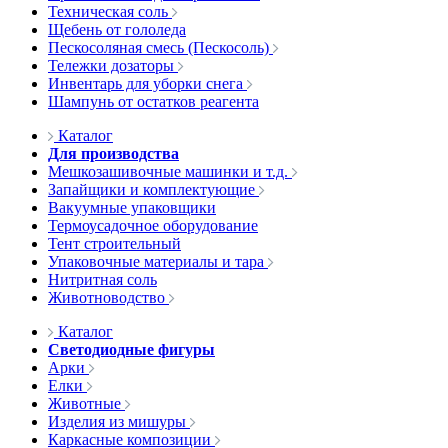
Техническая соль
Щебень от гололеда
Пескосоляная смесь (Пескосоль)
Тележки дозаторы
Инвентарь для уборки снега
Шампунь от остатков реагента
Каталог
Для производства
Мешкозашивочные машинки и т.д.
Запайщики и комплектующие
Вакуумные упаковщики
Термоусадочное оборудование
Тент строительный
Упаковочные материалы и тара
Нитритная соль
Животноводство
Каталог
Светодиодные фигуры
Арки
Елки
Животные
Изделия из мишуры
Каркасные композиции