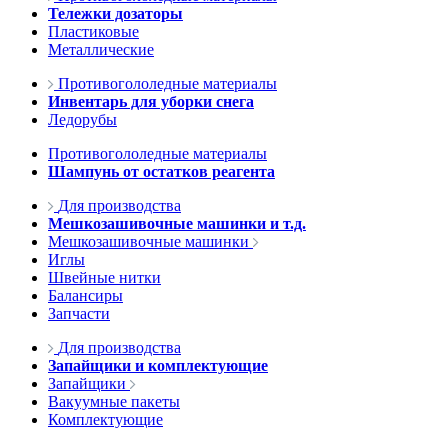
Тележки дозаторы
Пластиковые
Металлические
Противогололедные материалы
Инвентарь для уборки снега
Ледорубы
Противогололедные материалы
Шампунь от остатков реагента
Для производства
Мешкозашивочные машинки и т.д.
Мешкозашивочные машинки
Иглы
Швейные нитки
Балансиры
Запчасти
Для производства
Запайщики и комплектующие
Запайщики
Вакуумные пакеты
Комплектующие