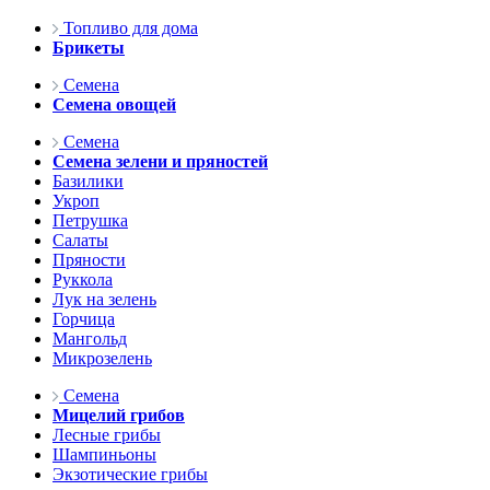
Топливо для дома
Брикеты
Семена
Семена овощей
Семена
Семена зелени и пряностей
Базилики
Укроп
Петрушка
Салаты
Пряности
Руккола
Лук на зелень
Горчица
Мангольд
Микрозелень
Семена
Мицелий грибов
Лесные грибы
Шампиньоны
Экзотические грибы