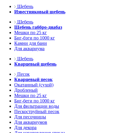
Щебень
Известняковый щебень
Щебень
Щебень габбро-диабаз
Мешки по 25 кг
Биг-бэги по 1000 кг
Камни для бани
Для аквариума
Щебень
Кварцевый щебень
Песок
Кварцевый песок
Окатанный (сухой)
Дробленый
Мешки по 25 кг
Биг-беги по 1000 кг
Для фильтрации воды
Пескоструйный песок
Для песочницы
Для аквариумов
Для декора
Для изготовления стекла