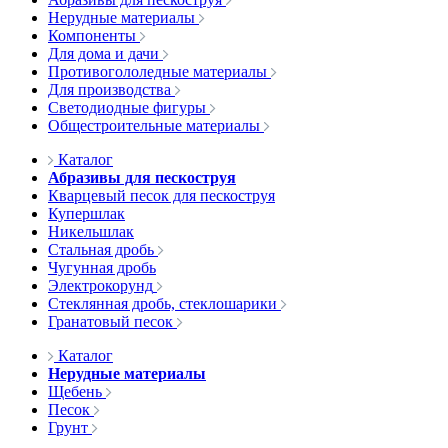
Нерудные материалы
Компоненты
Для дома и дачи
Противогололедные материалы
Для производства
Светодиодные фигуры
Общестроительные материалы
Каталог
Абразивы для пескоструя
Кварцевый песок для пескоструя
Купершлак
Никельшлак
Стальная дробь
Чугунная дробь
Электрокорунд
Стеклянная дробь, стеклошарики
Гранатовый песок
Каталог
Нерудные материалы
Щебень
Песок
Грунт