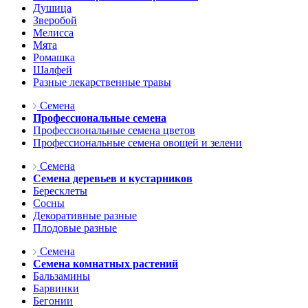
Душица
Зверобой
Мелисса
Мята
Ромашка
Шалфей
Разные лекарственные травы
Семена
Профессиональные семена
Профессиональные семена цветов
Профессиональные семена овощей и зелени
Семена
Семена деревьев и кустарников
Бересклеты
Сосны
Декоративные разные
Плодовые разные
Семена
Семена комнатных растений
Бальзамины
Барвинки
Бегонии