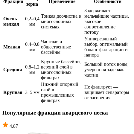
Фракция
Применение
Особенности
зерна
Задерживает
Тонкая доочистка в
мельчайшие частицы,
Очень
0,2–0,4
многослойных
высокое
мелкая
мм
системах
сопротивление
потоку
Универсальный
Частные и
0,4–0,8
выбор, оптимальный
Мелкая
общественные
мм
баланс фильтрации и
бассейны
напора
Крупные бассейны,
Большой поток воды,
0,8–1,2
верхний слой в
Средняя
умеренная задержка
мм
многослойных
частиц
фильтрах
Нижний опорный
Не фильтрует —
слой в
Крупная
3–5 мм
защищает сепараторы
промышленных
от засорения
фильтрах
Популярные фракции кварцевого песка
4.87