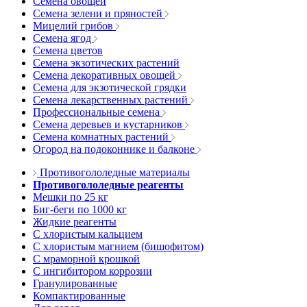
Семена овощей
Семена зелени и пряностей
Мицелий грибов
Семена ягод
Семена цветов
Семена экзотических растений
Семена декоративных овощей
Семена для экзотической грядки
Семена лекарственных растений
Профессиональные семена
Семена деревьев и кустарников
Семена комнатных растений
Огород на подоконнике и балконе
Противогололедные материалы
Противогололедные реагенты
Мешки по 25 кг
Биг-беги по 1000 кг
Жидкие реагенты
С хлористым кальцием
С хлористым магнием (бишофитом)
С мраморной крошкой
С ингибитором коррозии
Гранулированные
Компактированные