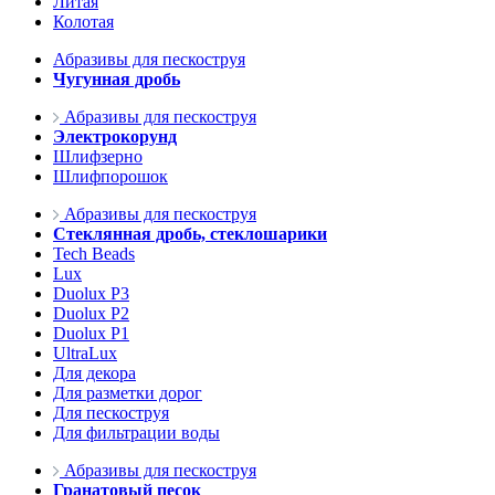
Литая
Колотая
Абразивы для пескоструя
Чугунная дробь
Абразивы для пескоструя
Электрокорунд
Шлифзерно
Шлифпорошок
Абразивы для пескоструя
Стеклянная дробь, стеклошарики
Tech Beads
Lux
Duolux P3
Duolux P2
Duolux P1
UltraLux
Для декора
Для разметки дорог
Для пескоструя
Для фильтрации воды
Абразивы для пескоструя
Гранатовый песок