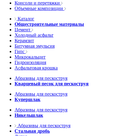
Консоли и перетяжки
Объемные композиции
Каталог
Общестроительные материалы
Цемент
Холодный асфальт
Керамзит
Битумная эмульсия
Гипс
Микрокальцит
Гидроизоляция
Асфальтовая крошка
Абразивы для пескоструя
Кварцевый песок для пескоструя
Абразивы для пескоструя
Купершлак
Абразивы для пескоструя
Никельшлак
Абразивы для пескоструя
Стальная дробь