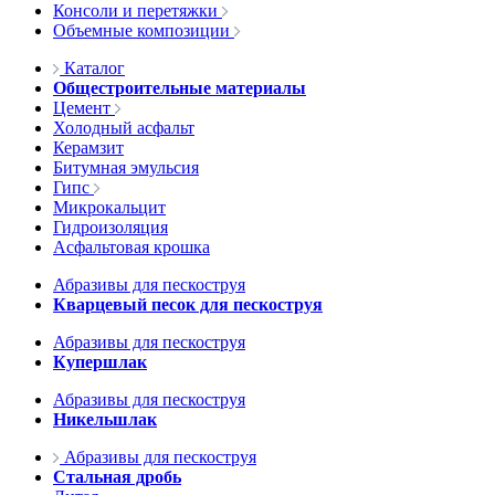
Консоли и перетяжки
Объемные композиции
Каталог
Общестроительные материалы
Цемент
Холодный асфальт
Керамзит
Битумная эмульсия
Гипс
Микрокальцит
Гидроизоляция
Асфальтовая крошка
Абразивы для пескоструя
Кварцевый песок для пескоструя
Абразивы для пескоструя
Купершлак
Абразивы для пескоструя
Никельшлак
Абразивы для пескоструя
Стальная дробь