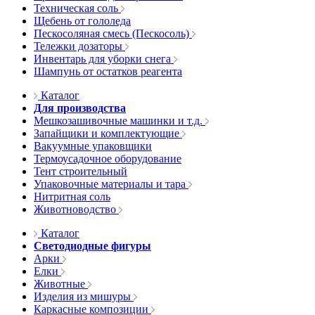
Техническая соль
Щебень от гололеда
Пескосоляная смесь (Пескосоль)
Тележки дозаторы
Инвентарь для уборки снега
Шампунь от остатков реагента
Каталог
Для производства
Мешкозашивочные машинки и т.д.
Запайщики и комплектующие
Вакуумные упаковщики
Термоусадочное оборудование
Тент строительный
Упаковочные материалы и тара
Нитритная соль
Животноводство
Каталог
Светодиодные фигуры
Арки
Елки
Животные
Изделия из мишуры
Каркасные композиции