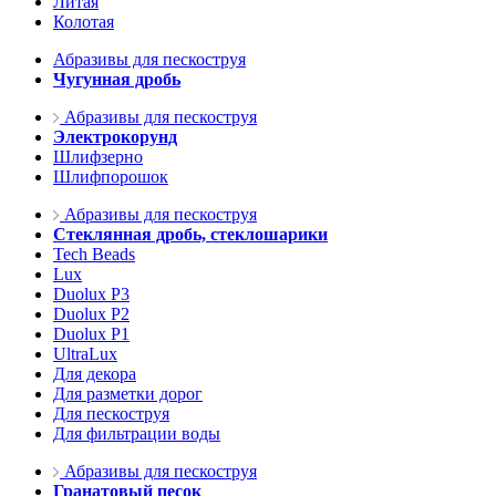
Литая
Колотая
Абразивы для пескоструя
Чугунная дробь
Абразивы для пескоструя
Электрокорунд
Шлифзерно
Шлифпорошок
Абразивы для пескоструя
Стеклянная дробь, стеклошарики
Tech Beads
Lux
Duolux P3
Duolux P2
Duolux P1
UltraLux
Для декора
Для разметки дорог
Для пескоструя
Для фильтрации воды
Абразивы для пескоструя
Гранатовый песок