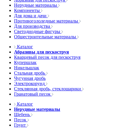
Нерудные материалы
Компоненты
Для дома и дачи
Противогололедные материалы
Для производства
Светодиодные фигуры
Общестроительные материалы
Каталог
Абразивы для пескоструя
Кварцевый песок для пескоструя
Купершлак
Никельшлак
Стальная дробь
Чугунная дробь
Электрокорунд
Стеклянная дробь, стеклошарики
Гранатовый песок
Каталог
Нерудные материалы
Щебень
Песок
Грунт