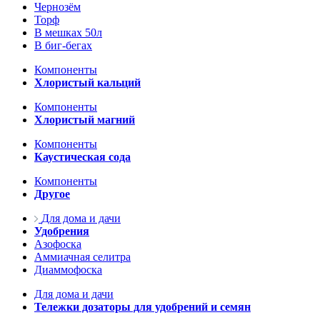
Чернозём
Торф
В мешках 50л
В биг-бегах
Компоненты
Хлористый кальций
Компоненты
Хлористый магний
Компоненты
Каустическая сода
Компоненты
Другое
Для дома и дачи
Удобрения
Азофоска
Аммиачная селитра
Диаммофоска
Для дома и дачи
Тележки дозаторы для удобрений и семян