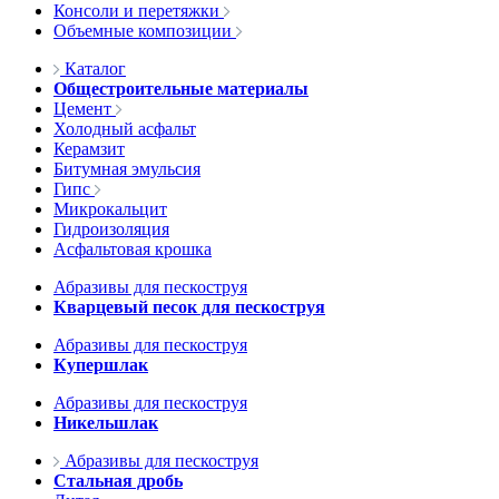
Консоли и перетяжки
Объемные композиции
Каталог
Общестроительные материалы
Цемент
Холодный асфальт
Керамзит
Битумная эмульсия
Гипс
Микрокальцит
Гидроизоляция
Асфальтовая крошка
Абразивы для пескоструя
Кварцевый песок для пескоструя
Абразивы для пескоструя
Купершлак
Абразивы для пескоструя
Никельшлак
Абразивы для пескоструя
Стальная дробь