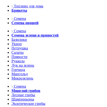
Топливо для дома
Брикеты
Семена
Семена овощей
Семена
Семена зелени и пряностей
Базилики
Укроп
Петрушка
Салаты
Пряности
Руккола
Лук на зелень
Горчица
Мангольд
Микрозелень
Семена
Мицелий грибов
Лесные грибы
Шампиньоны
Экзотические грибы