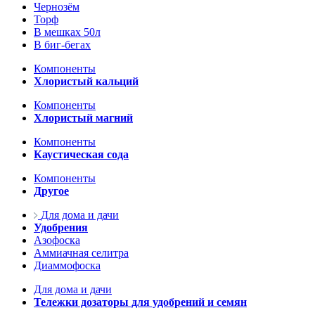
Чернозём
Торф
В мешках 50л
В биг-бегах
Компоненты
Хлористый кальций
Компоненты
Хлористый магний
Компоненты
Каустическая сода
Компоненты
Другое
Для дома и дачи
Удобрения
Азофоска
Аммиачная селитра
Диаммофоска
Для дома и дачи
Тележки дозаторы для удобрений и семян