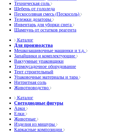
Техническая соль
Щебень от гололеда
Пескосоляная смесь (Пескосоль)
Тележки дозаторы
Инвентарь для уборки снега
Шампунь от остатков реагента
Каталог
Для производства
Мешкозашивочные машинки и т.д.
Запайщики и комплектующие
Вакуумные упаковщики
Термоусадочное оборудование
Тент строительный
Упаковочные материалы и тара
Нитритная соль
Животноводство
Каталог
Светодиодные фигуры
Арки
Елки
Животные
Изделия из мишуры
Каркасные композиции