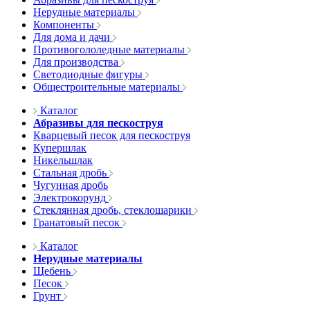
Нерудные материалы
Компоненты
Для дома и дачи
Противогололедные материалы
Для производства
Светодиодные фигуры
Общестроительные материалы
Каталог
Абразивы для пескоструя
Кварцевый песок для пескоструя
Купершлак
Никельшлак
Стальная дробь
Чугунная дробь
Электрокорунд
Стеклянная дробь, стеклошарики
Гранатовый песок
Каталог
Нерудные материалы
Щебень
Песок
Грунт