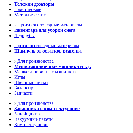
Тележки дозаторы
Пластиковые
Металлические
Противогололедные материалы
Инвентарь для уборки снега
Ледорубы
Противогололедные материалы
Шампунь от остатков реагента
Для производства
Мешкозашивочные машинки и т.д.
Мешкозашивочные машинки
Иглы
Швейные нитки
Балансиры
Запчасти
Для производства
Запайщики и комплектующие
Запайщики
Вакуумные пакеты
Комплектующие