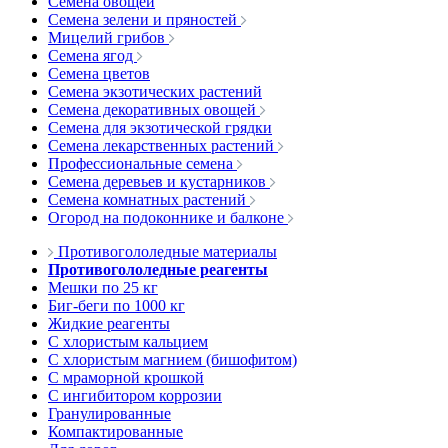
Семена овощей
Семена зелени и пряностей
Мицелий грибов
Семена ягод
Семена цветов
Семена экзотических растений
Семена декоративных овощей
Семена для экзотической грядки
Семена лекарственных растений
Профессиональные семена
Семена деревьев и кустарников
Семена комнатных растений
Огород на подоконнике и балконе
Противогололедные материалы
Противогололедные реагенты
Мешки по 25 кг
Биг-беги по 1000 кг
Жидкие реагенты
С хлористым кальцием
С хлористым магнием (бишофитом)
С мраморной крошкой
С ингибитором коррозии
Гранулированные
Компактированные