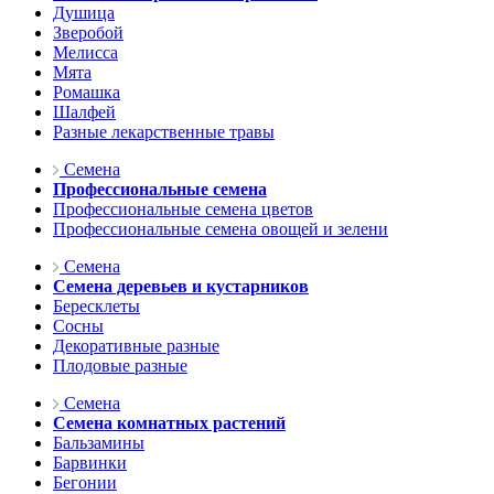
Душица
Зверобой
Мелисса
Мята
Ромашка
Шалфей
Разные лекарственные травы
Семена
Профессиональные семена
Профессиональные семена цветов
Профессиональные семена овощей и зелени
Семена
Семена деревьев и кустарников
Бересклеты
Сосны
Декоративные разные
Плодовые разные
Семена
Семена комнатных растений
Бальзамины
Барвинки
Бегонии