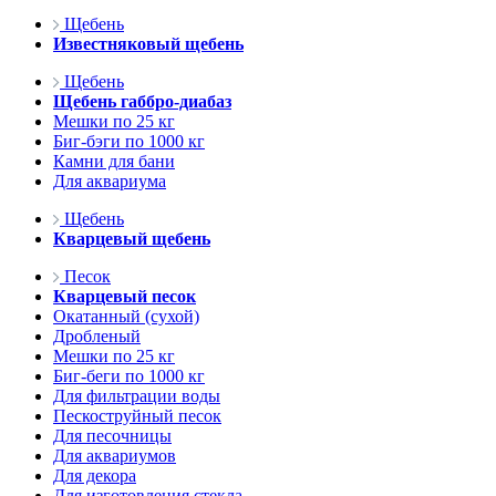
Щебень
Известняковый щебень
Щебень
Щебень габбро-диабаз
Мешки по 25 кг
Биг-бэги по 1000 кг
Камни для бани
Для аквариума
Щебень
Кварцевый щебень
Песок
Кварцевый песок
Окатанный (сухой)
Дробленый
Мешки по 25 кг
Биг-беги по 1000 кг
Для фильтрации воды
Пескоструйный песок
Для песочницы
Для аквариумов
Для декора
Для изготовления стекла