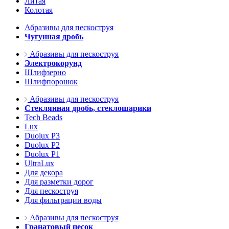
Литая
Колотая
Абразивы для пескоструя
Чугунная дробь
Абразивы для пескоструя
Электрокорунд
Шлифзерно
Шлифпорошок
Абразивы для пескоструя
Стеклянная дробь, стеклошарики
Tech Beads
Lux
Duolux P3
Duolux P2
Duolux P1
UltraLux
Для декора
Для разметки дорог
Для пескоструя
Для фильтрации воды
Абразивы для пескоструя
Гранатовый песок