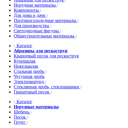
Нерудные материалы
Компоненты
Для дома и дачи
Противогололедные материалы
Для производства
Светодиодные фигуры
Общестроительные материалы
Каталог
Абразивы для пескоструя
Кварцевый песок для пескоструя
Купершлак
Никельшлак
Стальная дробь
Чугунная дробь
Электрокорунд
Стеклянная дробь, стеклошарики
Гранатовый песок
Каталог
Нерудные материалы
Щебень
Песок
Грунт