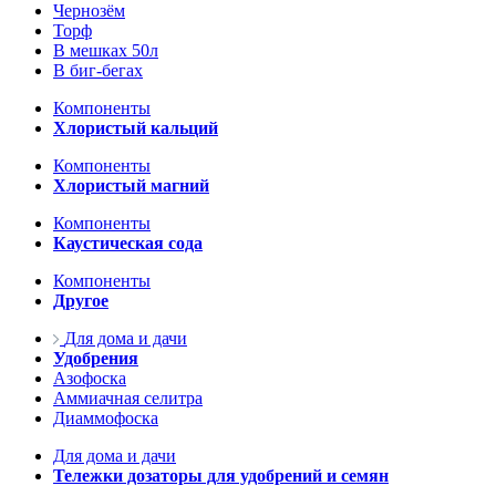
Чернозём
Торф
В мешках 50л
В биг-бегах
Компоненты
Хлористый кальций
Компоненты
Хлористый магний
Компоненты
Каустическая сода
Компоненты
Другое
Для дома и дачи
Удобрения
Азофоска
Аммиачная селитра
Диаммофоска
Для дома и дачи
Тележки дозаторы для удобрений и семян