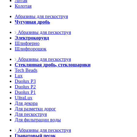
Литая
Колотая
Абразивы для пескоструя
Чугунная дробь
Абразивы для пескоструя
Электрокорунд
Шлифзерно
Шлифпорошок
Абразивы для пескоструя
Стеклянная дробь, стеклошарики
Tech Beads
Lux
Duolux P3
Duolux P2
Duolux P1
UltraLux
Для декора
Для разметки дорог
Для пескоструя
Для фильтрации воды
Абразивы для пескоструя
Гранатовый песок