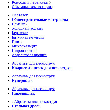
Консоли и перетяжки
Объемные композиции
Каталог
Общестроительные материалы
Цемент
Холодный асфальт
Керамзит
Битумная эмульсия
Гипс
Микрокальцит
Гидроизоляция
Асфальтовая крошка
Абразивы для пескоструя
Кварцевый песок для пескоструя
Абразивы для пескоструя
Купершлак
Абразивы для пескоструя
Никельшлак
Абразивы для пескоструя
Стальная дробь