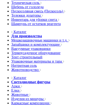
Техническая соль
Щебень от гололеда
Пескосоляная смесь (Пескосоль)
Тележки дозаторы
Инвентарь для уборки снега
Шампунь от остатков реагента
Каталог
Для производства
Мешкозашивочные машинки и т.д.
Запайщики и комплектующие
Вакуумные упаковщики
Термоусадочное оборудование
Тент строительный
Упаковочные материалы и тара
Нитритная соль
Животноводство
Каталог
Светодиодные фигуры
Арки
Елки
Животные
Изделия из мишуры
Каркасные композиции