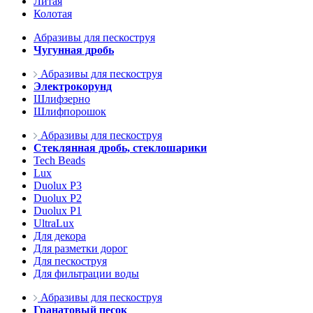
Литая
Колотая
Абразивы для пескоструя
Чугунная дробь
Абразивы для пескоструя
Электрокорунд
Шлифзерно
Шлифпорошок
Абразивы для пескоструя
Стеклянная дробь, стеклошарики
Tech Beads
Lux
Duolux P3
Duolux P2
Duolux P1
UltraLux
Для декора
Для разметки дорог
Для пескоструя
Для фильтрации воды
Абразивы для пескоструя
Гранатовый песок