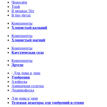
Чернозём
Торф
В мешках 50л
В биг-бегах
Компоненты
Хлористый кальций
Компоненты
Хлористый магний
Компоненты
Каустическая сода
Компоненты
Другое
Для дома и дачи
Удобрения
Азофоска
Аммиачная селитра
Диаммофоска
Для дома и дачи
Тележки дозаторы для удобрений и семян