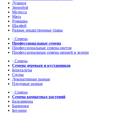
Душица
Зверобой
Мелисса
Мята
Ромашка
Шалфей
Разные лекарственные травы
Семена
Профессиональные семена
Профессиональные семена цветов
Профессиональные семена овощей и зелени
Семена
Семена деревьев и кустарников
Бересклеты
Сосны
Декоративные разные
Плодовые разные
Семена
Семена комнатных растений
Бальзамины
Барвинки
Бегонии