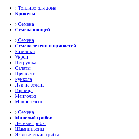
Топливо для дома
Брикеты
Семена
Семена овощей
Семена
Семена зелени и пряностей
Базилики
Укроп
Петрушка
Салаты
Пряности
Руккола
Лук на зелень
Горчица
Мангольд
Микрозелень
Семена
Мицелий грибов
Лесные грибы
Шампиньоны
Экзотические грибы