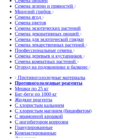
Семена овощей
Семена зелени и пряностей
Мицелий грибов
Семена ягод
Семена цветов
Семена экзотических растений
Семена декоративных овощей
Семена для экзотической грядки
Семена лекарственных растений
Профессиональные семена
Семена деревьев и кустарников
Семена комнатных растений
Огород на подоконнике и балконе
Противогололедные материалы
Противогололедные реагенты
Мешки по 25 кг
Биг-беги по 1000 кг
Жидкие реагенты
С хлористым кальцием
С хлористым магнием (бишофитом)
С мраморной крошкой
С ингибитором коррозии
Гранулированные
Компактированные