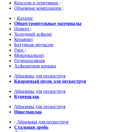
Консоли и перетяжки
Объемные композиции
Каталог
Общестроительные материалы
Цемент
Холодный асфальт
Керамзит
Битумная эмульсия
Гипс
Микрокальцит
Гидроизоляция
Асфальтовая крошка
Абразивы для пескоструя
Кварцевый песок для пескоструя
Абразивы для пескоструя
Купершлак
Абразивы для пескоструя
Никельшлак
Абразивы для пескоструя
Стальная дробь