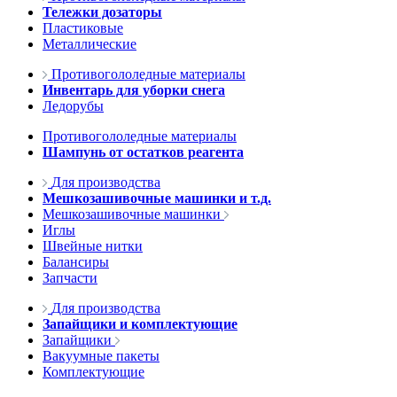
Тележки дозаторы
Пластиковые
Металлические
Противогололедные материалы
Инвентарь для уборки снега
Ледорубы
Противогололедные материалы
Шампунь от остатков реагента
Для производства
Мешкозашивочные машинки и т.д.
Мешкозашивочные машинки
Иглы
Швейные нитки
Балансиры
Запчасти
Для производства
Запайщики и комплектующие
Запайщики
Вакуумные пакеты
Комплектующие