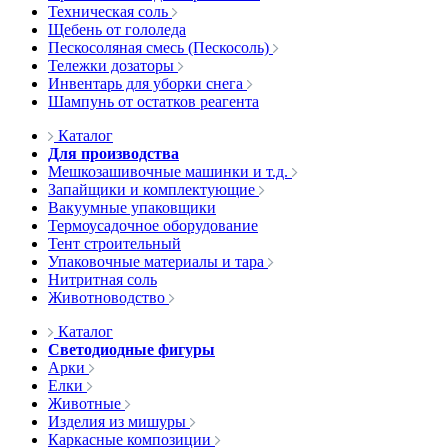
Техническая соль
Щебень от гололеда
Пескосоляная смесь (Пескосоль)
Тележки дозаторы
Инвентарь для уборки снега
Шампунь от остатков реагента
Каталог
Для производства
Мешкозашивочные машинки и т.д.
Запайщики и комплектующие
Вакуумные упаковщики
Термоусадочное оборудование
Тент строительный
Упаковочные материалы и тара
Нитритная соль
Животноводство
Каталог
Светодиодные фигуры
Арки
Елки
Животные
Изделия из мишуры
Каркасные композиции