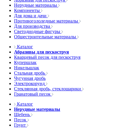
Нерудные материалы
Компоненты
Для дома и дачи
Противогололедные материалы
Для производства
Светодиодные фигуры
Общестроительные материалы
Каталог
Абразивы для пескоструя
Кварцевый песок для пескоструя
Купершлак
Никельшлак
Стальная дробь
Чугунная дробь
Электрокорунд
Стеклянная дробь, стеклошарики
Гранатовый песок
Каталог
Нерудные материалы
Щебень
Песок
Грунт