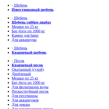
Щебень
Известняковый щебень
Щебень
Щебень габбро-диабаз
Мешки по 25 кг
Биг-бэги по 1000 кг
Камни для бани
Для аквариума
Щебень
Кварцевый щебень
Песок
Кварцевый песок
Окатанный (сухой)
Дробленый
Мешки по 25 кг
Биг-беги по 1000 кг
Для фильтрации воды
Пескоструйный песок
Для песочницы
Для аквариумов
Для декора
Для изготовления стекла