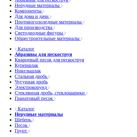
Нерудные материалы
Компоненты
Для дома и дачи
Противогололедные материалы
Для производства
Светодиодные фигуры
Общестроительные материалы
Каталог
Абразивы для пескоструя
Кварцевый песок для пескоструя
Купершлак
Никельшлак
Стальная дробь
Чугунная дробь
Электрокорунд
Стеклянная дробь, стеклошарики
Гранатовый песок
Каталог
Нерудные материалы
Щебень
Песок
Грунт