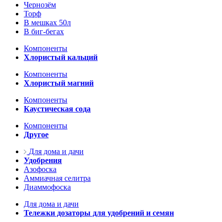
Чернозём
Торф
В мешках 50л
В биг-бегах
Компоненты
Хлористый кальций
Компоненты
Хлористый магний
Компоненты
Каустическая сода
Компоненты
Другое
Для дома и дачи
Удобрения
Азофоска
Аммиачная селитра
Диаммофоска
Для дома и дачи
Тележки дозаторы для удобрений и семян