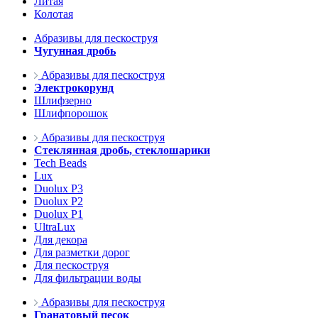
Литая
Колотая
Абразивы для пескоструя
Чугунная дробь
Абразивы для пескоструя
Электрокорунд
Шлифзерно
Шлифпорошок
Абразивы для пескоструя
Стеклянная дробь, стеклошарики
Tech Beads
Lux
Duolux P3
Duolux P2
Duolux P1
UltraLux
Для декора
Для разметки дорог
Для пескоструя
Для фильтрации воды
Абразивы для пескоструя
Гранатовый песок