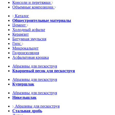
Консоли и перетяжки
Объемные композиции
Каталог
Общестроительные материалы
Цемент
Холодный асфальт
Керамзит
Битумная эмульсия
Гипс
Микрокальцит
Гидроизоляция
Асфальтовая крошка
Абразивы для пескоструя
Кварцевый песок для пескоструя
Абразивы для пескоструя
Купершлак
Абразивы для пескоструя
Никельшлак
Абразивы для пескоструя
Стальная дробь