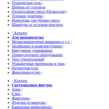
Техническая соль
Щебень от гололеда
Пескосоляная смесь (Пескосоль)
Тележки дозаторы
Инвентарь для уборки снега
Шампунь от остатков реагента
Каталог
Для производства
Мешкозашивочные машинки и т.д.
Запайщики и комплектующие
Вакуумные упаковщики
Термоусадочное оборудование
Тент строительный
Упаковочные материалы и тара
Нитритная соль
Животноводство
Каталог
Светодиодные фигуры
Арки
Елки
Животные
Изделия из мишуры
Каркасные композиции