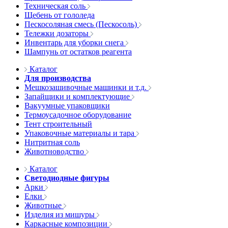
Техническая соль
Щебень от гололеда
Пескосоляная смесь (Пескосоль)
Тележки дозаторы
Инвентарь для уборки снега
Шампунь от остатков реагента
Каталог
Для производства
Мешкозашивочные машинки и т.д.
Запайщики и комплектующие
Вакуумные упаковщики
Термоусадочное оборудование
Тент строительный
Упаковочные материалы и тара
Нитритная соль
Животноводство
Каталог
Светодиодные фигуры
Арки
Елки
Животные
Изделия из мишуры
Каркасные композиции