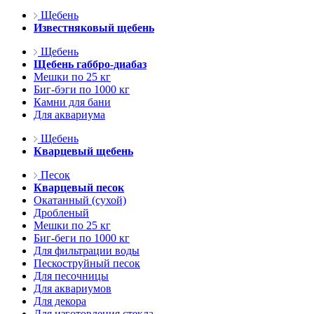
Щебень
Известняковый щебень
Щебень
Щебень габбро-диабаз
Мешки по 25 кг
Биг-бэги по 1000 кг
Камни для бани
Для аквариума
Щебень
Кварцевый щебень
Песок
Кварцевый песок
Окатанный (сухой)
Дробленый
Мешки по 25 кг
Биг-беги по 1000 кг
Для фильтрации воды
Пескоструйный песок
Для песочницы
Для аквариумов
Для декора
Для изготовления стекла