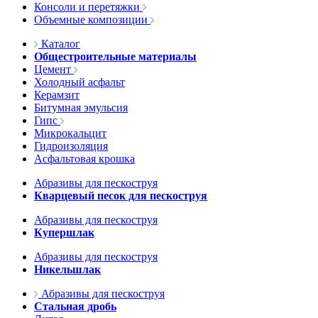
Консоли и перетяжки
Объемные композиции
Каталог
Общестроительные материалы
Цемент
Холодный асфальт
Керамзит
Битумная эмульсия
Гипс
Микрокальцит
Гидроизоляция
Асфальтовая крошка
Абразивы для пескоструя
Кварцевый песок для пескоструя
Абразивы для пескоструя
Купершлак
Абразивы для пескоструя
Никельшлак
Абразивы для пескоструя
Стальная дробь