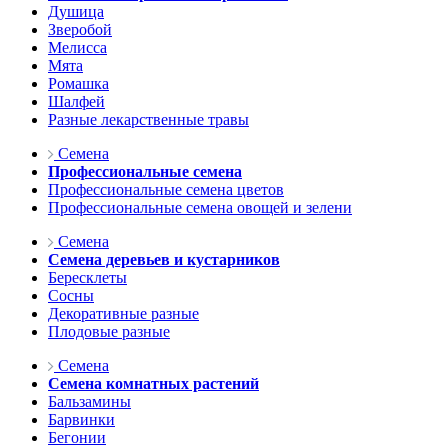
Душица
Зверобой
Мелисса
Мята
Ромашка
Шалфей
Разные лекарственные травы
Семена
Профессиональные семена
Профессиональные семена цветов
Профессиональные семена овощей и зелени
Семена
Семена деревьев и кустарников
Бересклеты
Сосны
Декоративные разные
Плодовые разные
Семена
Семена комнатных растений
Бальзамины
Барвинки
Бегонии