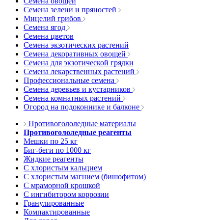
Семена овощей
Семена зелени и пряностей
Мицелий грибов
Семена ягод
Семена цветов
Семена экзотических растений
Семена декоративных овощей
Семена для экзотической грядки
Семена лекарственных растений
Профессиональные семена
Семена деревьев и кустарников
Семена комнатных растений
Огород на подоконнике и балконе
Противогололедные материалы
Противогололедные реагенты
Мешки по 25 кг
Биг-беги по 1000 кг
Жидкие реагенты
С хлористым кальцием
С хлористым магнием (бишофитом)
С мраморной крошкой
С ингибитором коррозии
Гранулированные
Компактированные