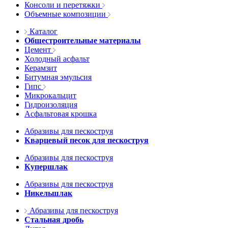
Консоли и перетяжки
Объемные композиции
Каталог
Общестроительные материалы
Цемент
Холодный асфальт
Керамзит
Битумная эмульсия
Гипс
Микрокальцит
Гидроизоляция
Асфальтовая крошка
Абразивы для пескоструя
Кварцевый песок для пескоструя
Абразивы для пескоструя
Купершлак
Абразивы для пескоструя
Никельшлак
Абразивы для пескоструя
Стальная дробь