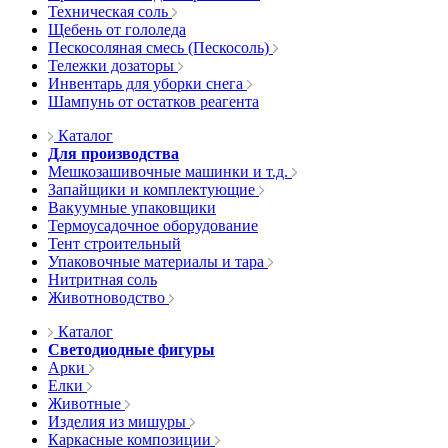
Техническая соль
Щебень от гололеда
Пескосоляная смесь (Пескосоль)
Тележки дозаторы
Инвентарь для уборки снега
Шампунь от остатков реагента
Каталог
Для производства
Мешкозашивочные машинки и т.д.
Запайщики и комплектующие
Вакуумные упаковщики
Термоусадочное оборудование
Тент строительный
Упаковочные материалы и тара
Нитритная соль
Животноводство
Каталог
Светодиодные фигуры
Арки
Елки
Животные
Изделия из мишуры
Каркасные композиции