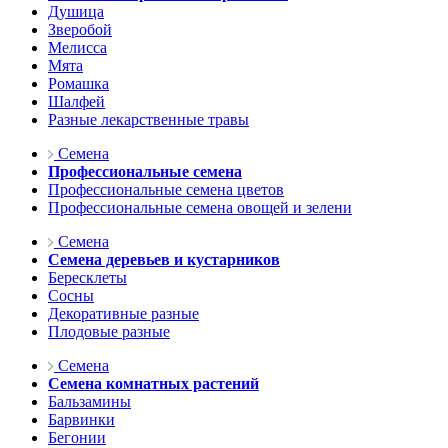
Душица
Зверобой
Мелисса
Мята
Ромашка
Шалфей
Разные лекарственные травы
Семена
Профессиональные семена
Профессиональные семена цветов
Профессиональные семена овощей и зелени
Семена
Семена деревьев и кустарников
Бересклеты
Сосны
Декоративные разные
Плодовые разные
Семена
Семена комнатных растений
Бальзамины
Барвинки
Бегонии