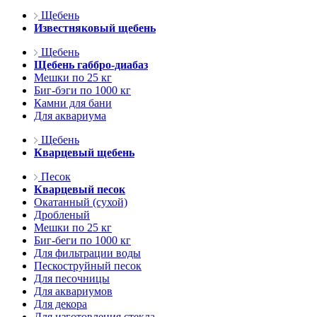
Щебень
Известняковый щебень
Щебень
Щебень габбро-диабаз
Мешки по 25 кг
Биг-бэги по 1000 кг
Камни для бани
Для аквариума
Щебень
Кварцевый щебень
Песок
Кварцевый песок
Окатанный (сухой)
Дробленый
Мешки по 25 кг
Биг-беги по 1000 кг
Для фильтрации воды
Пескоструйный песок
Для песочницы
Для аквариумов
Для декора
Для изготовления стекла