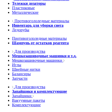
Тележки дозаторы
Пластиковые
Металлические
Противогололедные материалы
Инвентарь для уборки снега
Ледорубы
Противогололедные материалы
Шампунь от остатков реагента
Для производства
Мешкозашивочные машинки и т.д.
Мешкозашивочные машинки
Иглы
Швейные нитки
Балансиры
Запчасти
Для производства
Запайщики и комплектующие
Запайщики
Вакуумные пакеты
Комплектующие