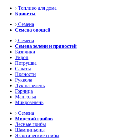
Топливо для дома
Брикеты
Семена
Семена овощей
Семена
Семена зелени и пряностей
Базилики
Укроп
Петрушка
Салаты
Пряности
Руккола
Лук на зелень
Горчица
Мангольд
Микрозелень
Семена
Мицелий грибов
Лесные грибы
Шампиньоны
Экзотические грибы