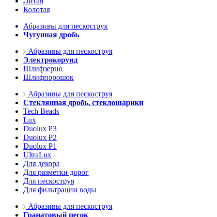
Литая
Колотая
Абразивы для пескоструя
Чугунная дробь
Абразивы для пескоструя
Электрокорунд
Шлифзерно
Шлифпорошок
Абразивы для пескоструя
Стеклянная дробь, стеклошарики
Tech Beads
Lux
Duolux P3
Duolux P2
Duolux P1
UltraLux
Для декора
Для разметки дорог
Для пескоструя
Для фильтрации воды
Абразивы для пескоструя
Гранатовый песок