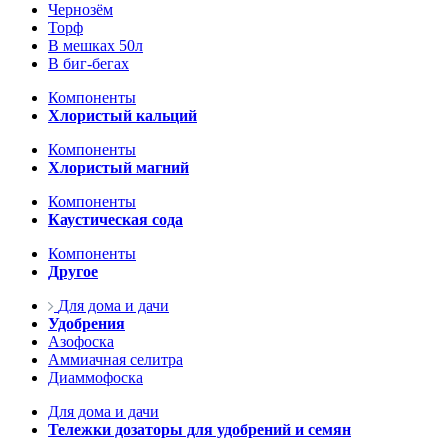
Чернозём
Торф
В мешках 50л
В биг-бегах
Компоненты
Хлористый кальций
Компоненты
Хлористый магний
Компоненты
Каустическая сода
Компоненты
Другое
Для дома и дачи
Удобрения
Азофоска
Аммиачная селитра
Диаммофоска
Для дома и дачи
Тележки дозаторы для удобрений и семян