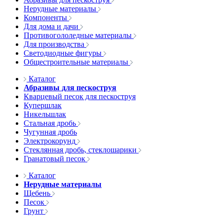
Нерудные материалы
Компоненты
Для дома и дачи
Противогололедные материалы
Для производства
Светодиодные фигуры
Общестроительные материалы
Каталог
Абразивы для пескоструя
Кварцевый песок для пескоструя
Купершлак
Никельшлак
Стальная дробь
Чугунная дробь
Электрокорунд
Стеклянная дробь, стеклошарики
Гранатовый песок
Каталог
Нерудные материалы
Щебень
Песок
Грунт