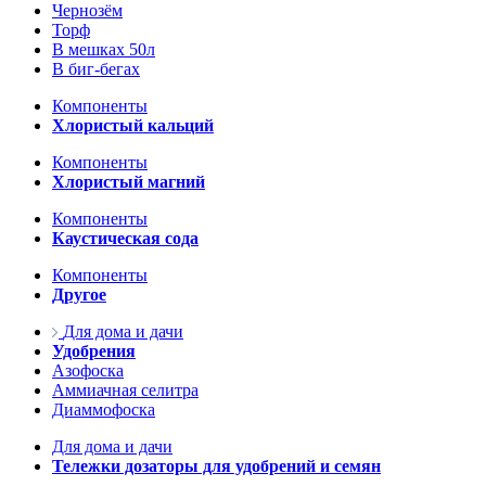
Чернозём
Торф
В мешках 50л
В биг-бегах
Компоненты
Хлористый кальций
Компоненты
Хлористый магний
Компоненты
Каустическая сода
Компоненты
Другое
Для дома и дачи
Удобрения
Азофоска
Аммиачная селитра
Диаммофоска
Для дома и дачи
Тележки дозаторы для удобрений и семян