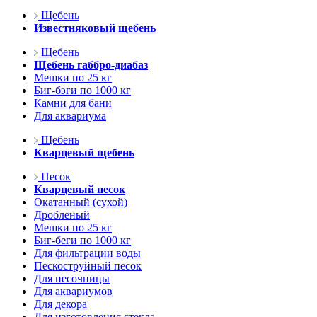
Щебень
Известняковый щебень
Щебень
Щебень габбро-диабаз
Мешки по 25 кг
Биг-бэги по 1000 кг
Камни для бани
Для аквариума
Щебень
Кварцевый щебень
Песок
Кварцевый песок
Окатанный (сухой)
Дробленый
Мешки по 25 кг
Биг-беги по 1000 кг
Для фильтрации воды
Пескоструйный песок
Для песочницы
Для аквариумов
Для декора
Для изготовления стекла