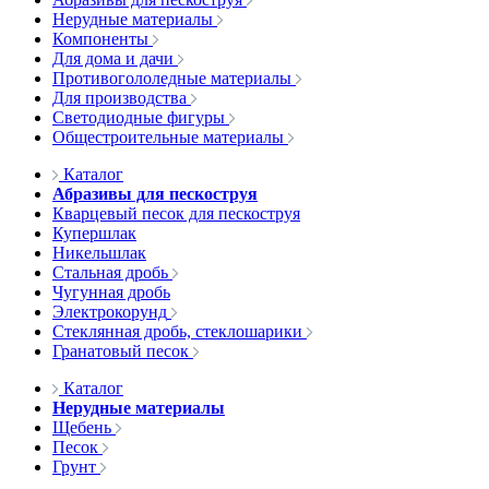
Нерудные материалы
Компоненты
Для дома и дачи
Противогололедные материалы
Для производства
Светодиодные фигуры
Общестроительные материалы
Каталог
Абразивы для пескоструя
Кварцевый песок для пескоструя
Купершлак
Никельшлак
Стальная дробь
Чугунная дробь
Электрокорунд
Стеклянная дробь, стеклошарики
Гранатовый песок
Каталог
Нерудные материалы
Щебень
Песок
Грунт