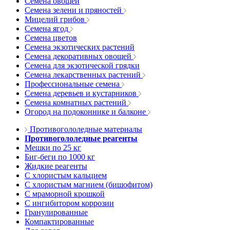
Семена овощей
Семена зелени и пряностей
Мицелий грибов
Семена ягод
Семена цветов
Семена экзотических растений
Семена декоративных овощей
Семена для экзотической грядки
Семена лекарственных растений
Профессиональные семена
Семена деревьев и кустарников
Семена комнатных растений
Огород на подоконнике и балконе
Противогололедные материалы
Противогололедные реагенты
Мешки по 25 кг
Биг-беги по 1000 кг
Жидкие реагенты
С хлористым кальцием
С хлористым магнием (бишофитом)
С мраморной крошкой
С ингибитором коррозии
Гранулированные
Компактированные