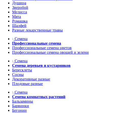
Душица
Зверобой
Мелисса
Мята
Ромашка
Шалфей
Разные лекарственные травы
Семена
Профессиональные семена
Профессиональные семена цветов
Профессиональные семена овощей и зелени
Семена
Семена деревьев и кустарников
Бересклеты
Сосны
Декоративные разные
Плодовые разные
Семена
Семена комнатных растений
Бальзамины
Барвинки
Бегонии