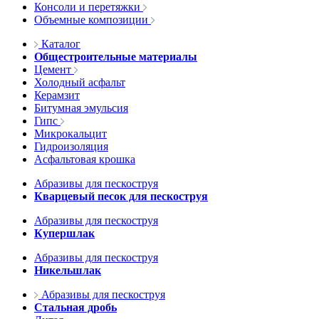
Консоли и перетяжки
Объемные композиции
Каталог
Общестроительные материалы
Цемент
Холодный асфальт
Керамзит
Битумная эмульсия
Гипс
Микрокальцит
Гидроизоляция
Асфальтовая крошка
Абразивы для пескоструя
Кварцевый песок для пескоструя
Абразивы для пескоструя
Купершлак
Абразивы для пескоструя
Никельшлак
Абразивы для пескоструя
Стальная дробь