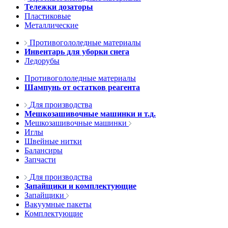
Тележки дозаторы
Пластиковые
Металлические
Противогололедные материалы
Инвентарь для уборки снега
Ледорубы
Противогололедные материалы
Шампунь от остатков реагента
Для производства
Мешкозашивочные машинки и т.д.
Мешкозашивочные машинки
Иглы
Швейные нитки
Балансиры
Запчасти
Для производства
Запайщики и комплектующие
Запайщики
Вакуумные пакеты
Комплектующие