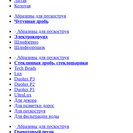
Литая
Колотая
Абразивы для пескоструя
Чугунная дробь
Абразивы для пескоструя
Электрокорунд
Шлифзерно
Шлифпорошок
Абразивы для пескоструя
Стеклянная дробь, стеклошарики
Tech Beads
Lux
Duolux P3
Duolux P2
Duolux P1
UltraLux
Для декора
Для разметки дорог
Для пескоструя
Для фильтрации воды
Абразивы для пескоструя
Гранатовый песок