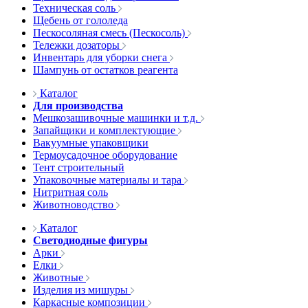
Техническая соль
Щебень от гололеда
Пескосоляная смесь (Пескосоль)
Тележки дозаторы
Инвентарь для уборки снега
Шампунь от остатков реагента
Каталог
Для производства
Мешкозашивочные машинки и т.д.
Запайщики и комплектующие
Вакуумные упаковщики
Термоусадочное оборудование
Тент строительный
Упаковочные материалы и тара
Нитритная соль
Животноводство
Каталог
Светодиодные фигуры
Арки
Елки
Животные
Изделия из мишуры
Каркасные композиции