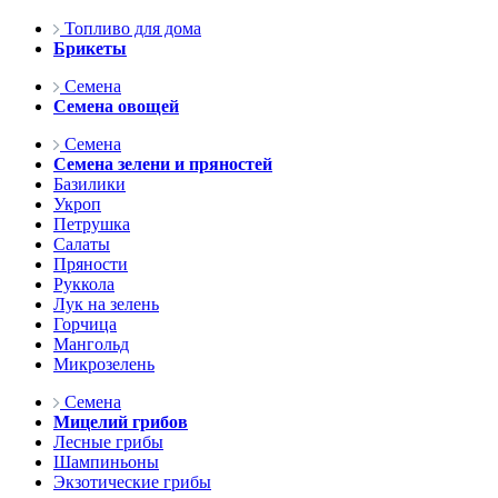
Топливо для дома
Брикеты
Семена
Семена овощей
Семена
Семена зелени и пряностей
Базилики
Укроп
Петрушка
Салаты
Пряности
Руккола
Лук на зелень
Горчица
Мангольд
Микрозелень
Семена
Мицелий грибов
Лесные грибы
Шампиньоны
Экзотические грибы