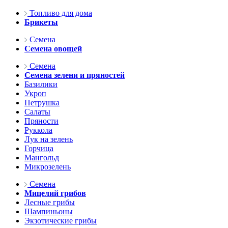
Топливо для дома
Брикеты
Семена
Семена овощей
Семена
Семена зелени и пряностей
Базилики
Укроп
Петрушка
Салаты
Пряности
Руккола
Лук на зелень
Горчица
Мангольд
Микрозелень
Семена
Мицелий грибов
Лесные грибы
Шампиньоны
Экзотические грибы