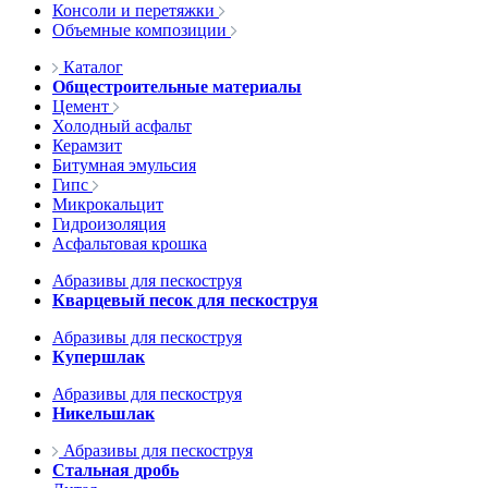
Консоли и перетяжки
Объемные композиции
Каталог
Общестроительные материалы
Цемент
Холодный асфальт
Керамзит
Битумная эмульсия
Гипс
Микрокальцит
Гидроизоляция
Асфальтовая крошка
Абразивы для пескоструя
Кварцевый песок для пескоструя
Абразивы для пескоструя
Купершлак
Абразивы для пескоструя
Никельшлак
Абразивы для пескоструя
Стальная дробь