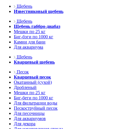
Щебень
Известняковый щебень
Щебень
Щебень габбро-диабаз
Мешки по 25 кг
Биг-бэги по 1000 кг
Камни для бани
Для аквариума
Щебень
Кварцевый щебень
Песок
Кварцевый песок
Окатанный (сухой)
Дробленый
Мешки по 25 кг
Биг-беги по 1000 кг
Для фильтрации воды
Пескоструйный песок
Для песочницы
Для аквариумов
Для декора
Для изготовления стекла