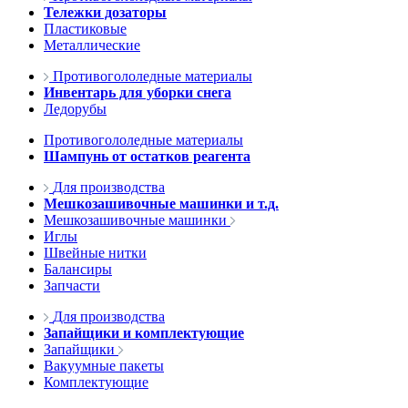
Тележки дозаторы
Пластиковые
Металлические
Противогололедные материалы
Инвентарь для уборки снега
Ледорубы
Противогололедные материалы
Шампунь от остатков реагента
Для производства
Мешкозашивочные машинки и т.д.
Мешкозашивочные машинки
Иглы
Швейные нитки
Балансиры
Запчасти
Для производства
Запайщики и комплектующие
Запайщики
Вакуумные пакеты
Комплектующие