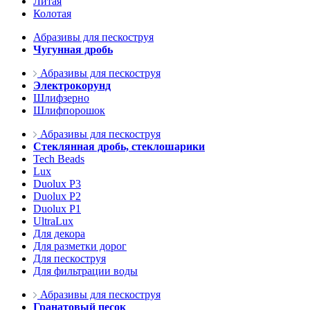
Литая
Колотая
Абразивы для пескоструя
Чугунная дробь
Абразивы для пескоструя
Электрокорунд
Шлифзерно
Шлифпорошок
Абразивы для пескоструя
Стеклянная дробь, стеклошарики
Tech Beads
Lux
Duolux P3
Duolux P2
Duolux P1
UltraLux
Для декора
Для разметки дорог
Для пескоструя
Для фильтрации воды
Абразивы для пескоструя
Гранатовый песок