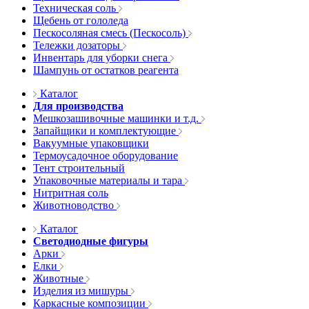
Техническая соль
Щебень от гололеда
Пескосоляная смесь (Пескосоль)
Тележки дозаторы
Инвентарь для уборки снега
Шампунь от остатков реагента
Каталог
Для производства
Мешкозашивочные машинки и т.д.
Запайщики и комплектующие
Вакуумные упаковщики
Термоусадочное оборудование
Тент строительный
Упаковочные материалы и тара
Нитритная соль
Животноводство
Каталог
Светодиодные фигуры
Арки
Елки
Животные
Изделия из мишуры
Каркасные композиции