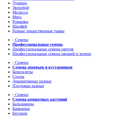
Душица
Зверобой
Мелисса
Мята
Ромашка
Шалфей
Разные лекарственные травы
Семена
Профессиональные семена
Профессиональные семена цветов
Профессиональные семена овощей и зелени
Семена
Семена деревьев и кустарников
Бересклеты
Сосны
Декоративные разные
Плодовые разные
Семена
Семена комнатных растений
Бальзамины
Барвинки
Бегонии