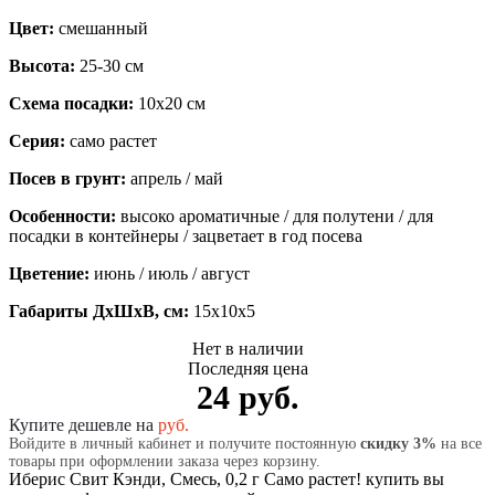
Цвет:
смешанный
Высота:
25-30 см
Схема посадки:
10х20 см
Серия:
само растет
Посев в грунт:
апрель / май
Особенности:
высоко ароматичные / для полутени / для
посадки в контейнеры / зацветает в год посева
Цветение:
июнь / июль / август
Габариты ДхШхВ, см:
15x10x5
Нет в наличии
Последняя цена
24 руб.
Купите дешевле на
руб.
Войдите в личный кабинет и получите постоянную
скидку 3%
на все
товары при оформлении заказа через корзину.
Иберис Свит Кэнди, Смесь, 0,2 г Само растет! купить вы