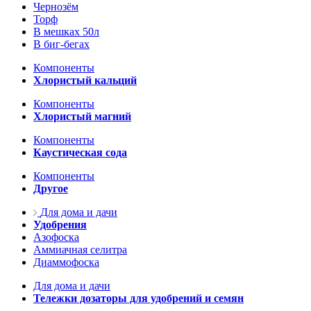
Чернозём
Торф
В мешках 50л
В биг-бегах
Компоненты
Хлористый кальций
Компоненты
Хлористый магний
Компоненты
Каустическая сода
Компоненты
Другое
Для дома и дачи
Удобрения
Азофоска
Аммиачная селитра
Диаммофоска
Для дома и дачи
Тележки дозаторы для удобрений и семян