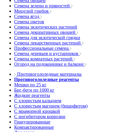
Семена овощей
Семена зелени и пряностей
Мицелий грибов
Семена ягод
Семена цветов
Семена экзотических растений
Семена декоративных овощей
Семена для экзотической грядки
Семена лекарственных растений
Профессиональные семена
Семена деревьев и кустарников
Семена комнатных растений
Огород на подоконнике и балконе
Противогололедные материалы
Противогололедные реагенты
Мешки по 25 кг
Биг-беги по 1000 кг
Жидкие реагенты
С хлористым кальцием
С хлористым магнием (бишофитом)
С мраморной крошкой
С ингибитором коррозии
Гранулированные
Компактированные