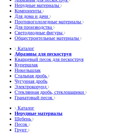
Нерудные материалы
Компоненты
Для дома и дачи
Противогололедные материалы
Для производства
Светодиодные фигуры
Общестроительные материалы
Каталог
Абразивы для пескоструя
Кварцевый песок для пескоструя
Купершлак
Никельшлак
Стальная дробь
Чугунная дробь
Электрокорунд
Стеклянная дробь, стеклошарики
Гранатовый песок
Каталог
Нерудные материалы
Щебень
Песок
Грунт