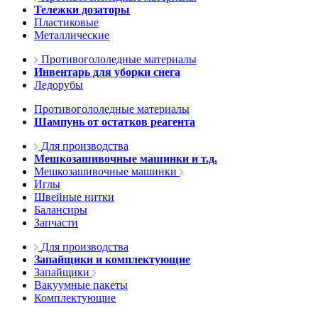
Тележки дозаторы
Пластиковые
Металлические
Противогололедные материалы
Инвентарь для уборки снега
Ледорубы
Противогололедные материалы
Шампунь от остатков реагента
Для производства
Мешкозашивочные машинки и т.д.
Мешкозашивочные машинки
Иглы
Швейные нитки
Балансиры
Запчасти
Для производства
Запайщики и комплектующие
Запайщики
Вакуумные пакеты
Комплектующие