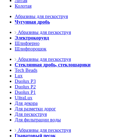
Литая
Колотая
Абразивы для пескоструя
Чугунная дробь
Абразивы для пескоструя
Электрокорунд
Шлифзерно
Шлифпорошок
Абразивы для пескоструя
Стеклянная дробь, стеклошарики
Tech Beads
Lux
Duolux P3
Duolux P2
Duolux P1
UltraLux
Для декора
Для разметки дорог
Для пескоструя
Для фильтрации воды
Абразивы для пескоструя
Гранатовый песок