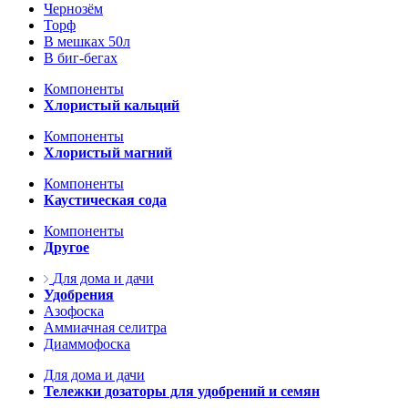
Чернозём
Торф
В мешках 50л
В биг-бегах
Компоненты
Хлористый кальций
Компоненты
Хлористый магний
Компоненты
Каустическая сода
Компоненты
Другое
Для дома и дачи
Удобрения
Азофоска
Аммиачная селитра
Диаммофоска
Для дома и дачи
Тележки дозаторы для удобрений и семян