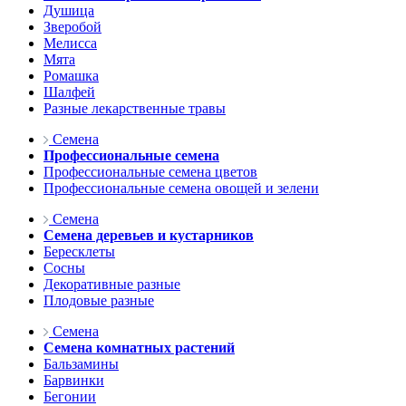
Душица
Зверобой
Мелисса
Мята
Ромашка
Шалфей
Разные лекарственные травы
Семена
Профессиональные семена
Профессиональные семена цветов
Профессиональные семена овощей и зелени
Семена
Семена деревьев и кустарников
Бересклеты
Сосны
Декоративные разные
Плодовые разные
Семена
Семена комнатных растений
Бальзамины
Барвинки
Бегонии