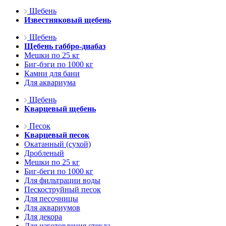
Щебень
Известняковый щебень
Щебень
Щебень габбро-диабаз
Мешки по 25 кг
Биг-бэги по 1000 кг
Камни для бани
Для аквариума
Щебень
Кварцевый щебень
Песок
Кварцевый песок
Окатанный (сухой)
Дробленый
Мешки по 25 кг
Биг-беги по 1000 кг
Для фильтрации воды
Пескоструйный песок
Для песочницы
Для аквариумов
Для декора
Для изготовления стекла