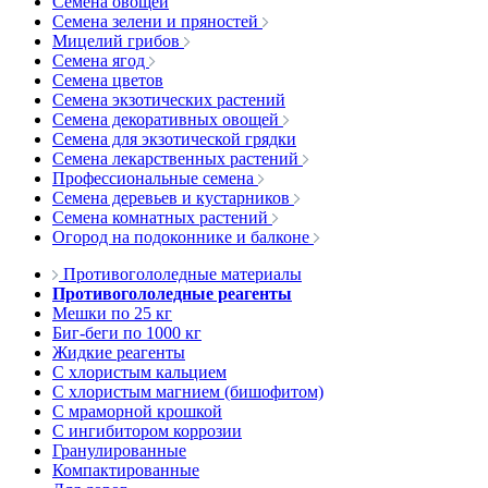
Семена овощей
Семена зелени и пряностей
Мицелий грибов
Семена ягод
Семена цветов
Семена экзотических растений
Семена декоративных овощей
Семена для экзотической грядки
Семена лекарственных растений
Профессиональные семена
Семена деревьев и кустарников
Семена комнатных растений
Огород на подоконнике и балконе
Противогололедные материалы
Противогололедные реагенты
Мешки по 25 кг
Биг-беги по 1000 кг
Жидкие реагенты
С хлористым кальцием
С хлористым магнием (бишофитом)
С мраморной крошкой
С ингибитором коррозии
Гранулированные
Компактированные