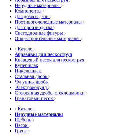
Нерудные материалы
Компоненты
Для дома и дачи
Противогололедные материалы
Для производства
Светодиодные фигуры
Общестроительные материалы
Каталог
Абразивы для пескоструя
Кварцевый песок для пескоструя
Купершлак
Никельшлак
Стальная дробь
Чугунная дробь
Электрокорунд
Стеклянная дробь, стеклошарики
Гранатовый песок
Каталог
Нерудные материалы
Щебень
Песок
Грунт