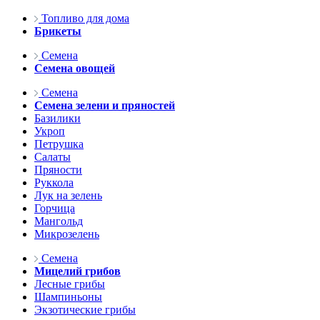
Топливо для дома
Брикеты
Семена
Семена овощей
Семена
Семена зелени и пряностей
Базилики
Укроп
Петрушка
Салаты
Пряности
Руккола
Лук на зелень
Горчица
Мангольд
Микрозелень
Семена
Мицелий грибов
Лесные грибы
Шампиньоны
Экзотические грибы