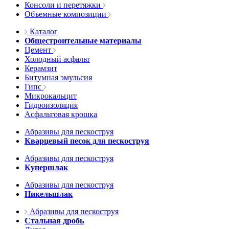
Консоли и перетяжки
Объемные композиции
Каталог
Общестроительные материалы
Цемент
Холодный асфальт
Керамзит
Битумная эмульсия
Гипс
Микрокальцит
Гидроизоляция
Асфальтовая крошка
Абразивы для пескоструя
Кварцевый песок для пескоструя
Абразивы для пескоструя
Купершлак
Абразивы для пескоструя
Никельшлак
Абразивы для пескоструя
Стальная дробь