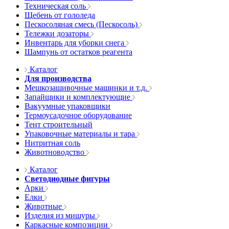
Техническая соль
Щебень от гололеда
Пескосоляная смесь (Пескосоль)
Тележки дозаторы
Инвентарь для уборки снега
Шампунь от остатков реагента
Каталог
Для производства
Мешкозашивочные машинки и т.д.
Запайщики и комплектующие
Вакуумные упаковщики
Термоусадочное оборудование
Тент строительный
Упаковочные материалы и тара
Нитритная соль
Животноводство
Каталог
Светодиодные фигуры
Арки
Елки
Животные
Изделия из мишуры
Каркасные композиции