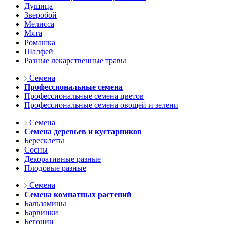
Душица
Зверобой
Мелисса
Мята
Ромашка
Шалфей
Разные лекарственные травы
Семена
Профессиональные семена
Профессиональные семена цветов
Профессиональные семена овощей и зелени
Семена
Семена деревьев и кустарников
Бересклеты
Сосны
Декоративные разные
Плодовые разные
Семена
Семена комнатных растений
Бальзамины
Барвинки
Бегонии