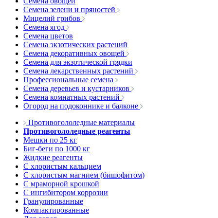
Семена овощей
Семена зелени и пряностей
Мицелий грибов
Семена ягод
Семена цветов
Семена экзотических растений
Семена декоративных овощей
Семена для экзотической грядки
Семена лекарственных растений
Профессиональные семена
Семена деревьев и кустарников
Семена комнатных растений
Огород на подоконнике и балконе
Противогололедные материалы
Противогололедные реагенты
Мешки по 25 кг
Биг-беги по 1000 кг
Жидкие реагенты
С хлористым кальцием
С хлористым магнием (бишофитом)
С мраморной крошкой
С ингибитором коррозии
Гранулированные
Компактированные