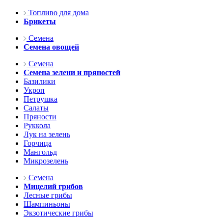
Топливо для дома
Брикеты
Семена
Семена овощей
Семена
Семена зелени и пряностей
Базилики
Укроп
Петрушка
Салаты
Пряности
Руккола
Лук на зелень
Горчица
Мангольд
Микрозелень
Семена
Мицелий грибов
Лесные грибы
Шампиньоны
Экзотические грибы