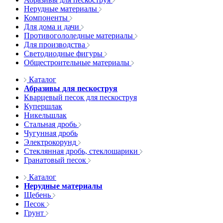
Нерудные материалы
Компоненты
Для дома и дачи
Противогололедные материалы
Для производства
Светодиодные фигуры
Общестроительные материалы
Каталог
Абразивы для пескоструя
Кварцевый песок для пескоструя
Купершлак
Никельшлак
Стальная дробь
Чугунная дробь
Электрокорунд
Стеклянная дробь, стеклошарики
Гранатовый песок
Каталог
Нерудные материалы
Щебень
Песок
Грунт