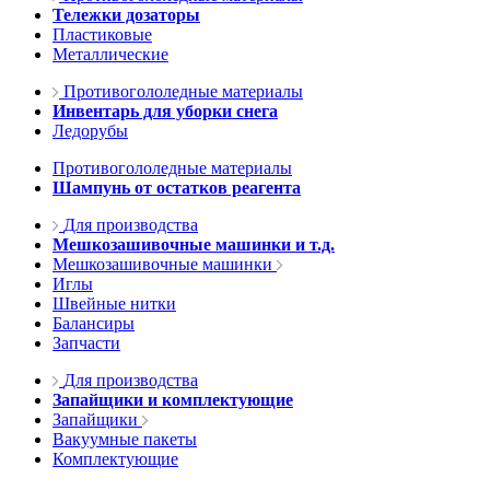
Тележки дозаторы
Пластиковые
Металлические
Противогололедные материалы
Инвентарь для уборки снега
Ледорубы
Противогололедные материалы
Шампунь от остатков реагента
Для производства
Мешкозашивочные машинки и т.д.
Мешкозашивочные машинки
Иглы
Швейные нитки
Балансиры
Запчасти
Для производства
Запайщики и комплектующие
Запайщики
Вакуумные пакеты
Комплектующие