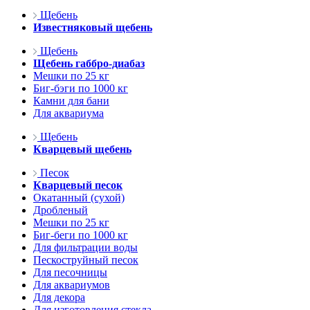
Щебень
Известняковый щебень
Щебень
Щебень габбро-диабаз
Мешки по 25 кг
Биг-бэги по 1000 кг
Камни для бани
Для аквариума
Щебень
Кварцевый щебень
Песок
Кварцевый песок
Окатанный (сухой)
Дробленый
Мешки по 25 кг
Биг-беги по 1000 кг
Для фильтрации воды
Пескоструйный песок
Для песочницы
Для аквариумов
Для декора
Для изготовления стекла