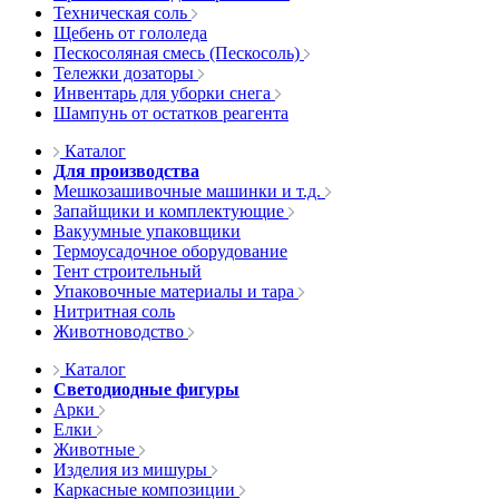
Техническая соль
Щебень от гололеда
Пескосоляная смесь (Пескосоль)
Тележки дозаторы
Инвентарь для уборки снега
Шампунь от остатков реагента
Каталог
Для производства
Мешкозашивочные машинки и т.д.
Запайщики и комплектующие
Вакуумные упаковщики
Термоусадочное оборудование
Тент строительный
Упаковочные материалы и тара
Нитритная соль
Животноводство
Каталог
Светодиодные фигуры
Арки
Елки
Животные
Изделия из мишуры
Каркасные композиции