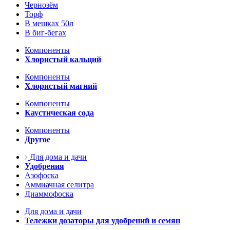
Чернозём
Торф
В мешках 50л
В биг-бегах
Компоненты
Хлористый кальций
Компоненты
Хлористый магний
Компоненты
Каустическая сода
Компоненты
Другое
Для дома и дачи
Удобрения
Азофоска
Аммиачная селитра
Диаммофоска
Для дома и дачи
Тележки дозаторы для удобрений и семян