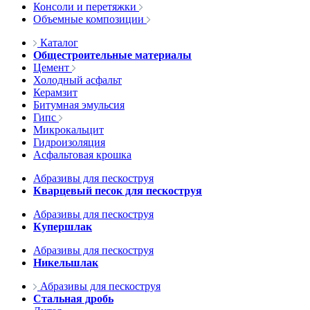
Консоли и перетяжки
Объемные композиции
Каталог
Общестроительные материалы
Цемент
Холодный асфальт
Керамзит
Битумная эмульсия
Гипс
Микрокальцит
Гидроизоляция
Асфальтовая крошка
Абразивы для пескоструя
Кварцевый песок для пескоструя
Абразивы для пескоструя
Купершлак
Абразивы для пескоструя
Никельшлак
Абразивы для пескоструя
Стальная дробь