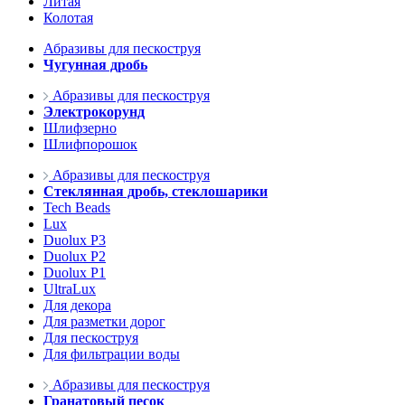
Литая
Колотая
Абразивы для пескоструя
Чугунная дробь
Абразивы для пескоструя
Электрокорунд
Шлифзерно
Шлифпорошок
Абразивы для пескоструя
Стеклянная дробь, стеклошарики
Tech Beads
Lux
Duolux P3
Duolux P2
Duolux P1
UltraLux
Для декора
Для разметки дорог
Для пескоструя
Для фильтрации воды
Абразивы для пескоструя
Гранатовый песок