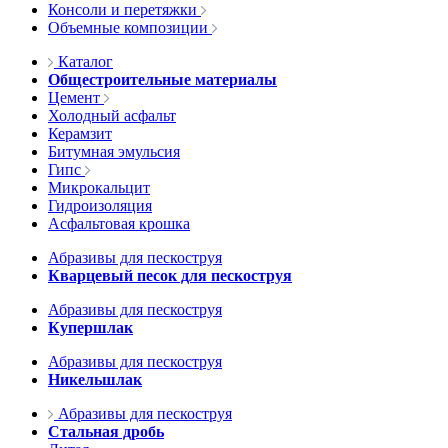
Консоли и перетяжки
Объемные композиции
Каталог
Общестроительные материалы
Цемент
Холодный асфальт
Керамзит
Битумная эмульсия
Гипс
Микрокальцит
Гидроизоляция
Асфальтовая крошка
Абразивы для пескоструя
Кварцевый песок для пескоструя
Абразивы для пескоструя
Купершлак
Абразивы для пескоструя
Никельшлак
Абразивы для пескоструя
Стальная дробь