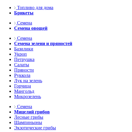
Топливо для дома
Брикеты
Семена
Семена овощей
Семена
Семена зелени и пряностей
Базилики
Укроп
Петрушка
Салаты
Пряности
Руккола
Лук на зелень
Горчица
Мангольд
Микрозелень
Семена
Мицелий грибов
Лесные грибы
Шампиньоны
Экзотические грибы