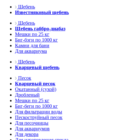
Щебень
Известняковый щебень
Щебень
Щебень габбро-диабаз
Мешки по 25 кг
Биг-бэги по 1000 кг
Камни для бани
Для аквариума
Щебень
Кварцевый щебень
Песок
Кварцевый песок
Окатанный (сухой)
Дробленый
Мешки по 25 кг
Биг-беги по 1000 кг
Для фильтрации воды
Пескоструйный песок
Для песочницы
Для аквариумов
Для декора
Для изготовления стекла