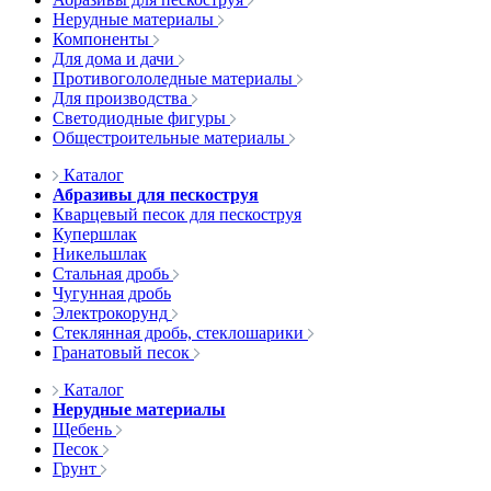
Нерудные материалы
Компоненты
Для дома и дачи
Противогололедные материалы
Для производства
Светодиодные фигуры
Общестроительные материалы
Каталог
Абразивы для пескоструя
Кварцевый песок для пескоструя
Купершлак
Никельшлак
Стальная дробь
Чугунная дробь
Электрокорунд
Стеклянная дробь, стеклошарики
Гранатовый песок
Каталог
Нерудные материалы
Щебень
Песок
Грунт