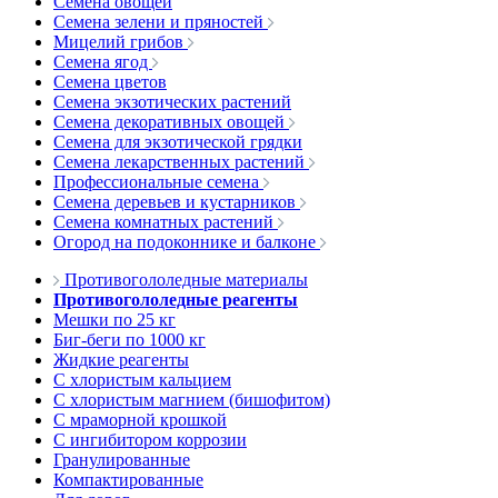
Семена овощей
Семена зелени и пряностей
Мицелий грибов
Семена ягод
Семена цветов
Семена экзотических растений
Семена декоративных овощей
Семена для экзотической грядки
Семена лекарственных растений
Профессиональные семена
Семена деревьев и кустарников
Семена комнатных растений
Огород на подоконнике и балконе
Противогололедные материалы
Противогололедные реагенты
Мешки по 25 кг
Биг-беги по 1000 кг
Жидкие реагенты
С хлористым кальцием
С хлористым магнием (бишофитом)
С мраморной крошкой
С ингибитором коррозии
Гранулированные
Компактированные