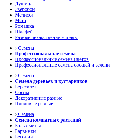
Душица
Зверобой
Мелисса
Мята
Ромашка
Шалфей
Разные лекарственные травы
Семена
Профессиональные семена
Профессиональные семена цветов
Профессиональные семена овощей и зелени
Семена
Семена деревьев и кустарников
Бересклеты
Сосны
Декоративные разные
Плодовые разные
Семена
Семена комнатных растений
Бальзамины
Барвинки
Бегонии