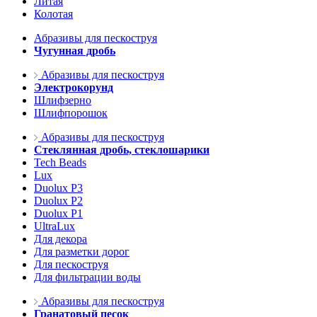
Литая
Колотая
Абразивы для пескоструя
Чугунная дробь
Абразивы для пескоструя
Электрокорунд
Шлифзерно
Шлифпорошок
Абразивы для пескоструя
Стеклянная дробь, стеклошарики
Tech Beads
Lux
Duolux P3
Duolux P2
Duolux P1
UltraLux
Для декора
Для разметки дорог
Для пескоструя
Для фильтрации воды
Абразивы для пескоструя
Гранатовый песок