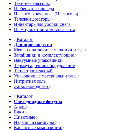
Техническая соль
Щебень от гололеда
Пескосоляная смесь (Пескосоль)
Тележки дозаторы
Инвентарь для уборки снега
Шампунь от остатков реагента
Каталог
Для производства
Мешкозашивочные машинки и т.д.
Запайщики и комплектующие
Вакуумные упаковщики
Термоусадочное оборудование
Тент строительный
Упаковочные материалы и тара
Нитритная соль
Животноводство
Каталог
Светодиодные фигуры
Арки
Елки
Животные
Изделия из мишуры
Каркасные композиции