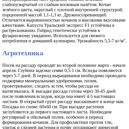
слабопузырчатый со слабым восковым налётом. Кочан
зелёного цвета, округлый с плотной внутренней структурой,
порционной массой 1,1-1,3 кг. Дружносозревающий.
Отличается выровненностью кочанов и высокими вкусовыми
качествами. Капуста Уральский экспресс F1 устойчива к
растрескиванию. Гибрид генетически устойчив к
фузариозному увяданию. Используется для свежего
потребления и домашней кулинарии. Урожайность 5,5-7 кг/м".
Агротехника
Посев на рассаду проводят во второй половине марта - начале
апреля. Глубина заделки семян 0,5-1 см. Всходы появляются
через 5-7 дней. В период выращивания необходимо проводить
подкормки минеральными удобрениями, полив,
проветривание, следить за тем, чтобы рассада не
вытягивалась. К высадке рассада готова через 30-45 дней
после появления всходов, когда она имеет 4-5 настоящих
листьев. В открытый грунт рассаду высаживают в конце мая.
Посадка по схеме: 60х60 см. При высадке растения
заглубляются до первого настоящего листа. Необходим
регулярный и обильный полив, особенно в период
формирования кочанов. Для профилактики против тли,
улиток и слизней растения и почву опудривают древесной