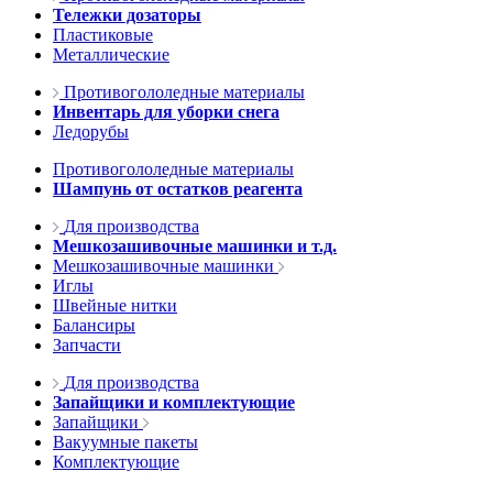
Тележки дозаторы
Пластиковые
Металлические
Противогололедные материалы
Инвентарь для уборки снега
Ледорубы
Противогололедные материалы
Шампунь от остатков реагента
Для производства
Мешкозашивочные машинки и т.д.
Мешкозашивочные машинки
Иглы
Швейные нитки
Балансиры
Запчасти
Для производства
Запайщики и комплектующие
Запайщики
Вакуумные пакеты
Комплектующие