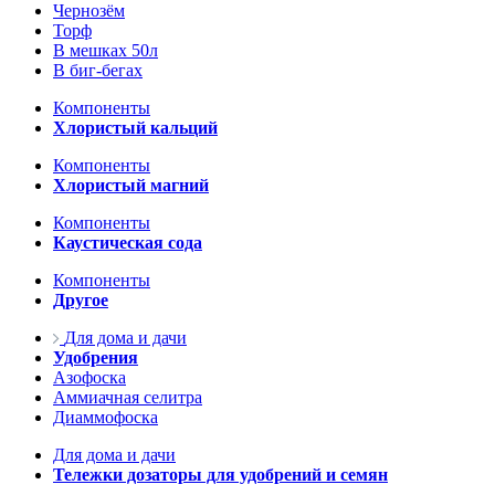
Чернозём
Торф
В мешках 50л
В биг-бегах
Компоненты
Хлористый кальций
Компоненты
Хлористый магний
Компоненты
Каустическая сода
Компоненты
Другое
Для дома и дачи
Удобрения
Азофоска
Аммиачная селитра
Диаммофоска
Для дома и дачи
Тележки дозаторы для удобрений и семян