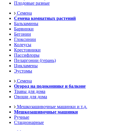
Плодовые разные
Семена
Семена комнатных растений
Бальзамины
Барвинки
Бегонии
Глоксинии
Колеусы
Крестовники
Пассифлоры
Пеларгонии (герань)
Цикламены
Эустомы
Семена
Огород на подоконнике и балконе
Травы для дома
Овощи для дома
Мешкозашивочные машинки и т.д.
Мешкозашивочные машинки
Ручные
Стационарные