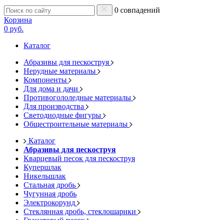
0 совпадений
Корзина
0 руб.
Каталог
Абразивы для пескоструя
Нерудные материалы
Компоненты
Для дома и дачи
Противогололедные материалы
Для производства
Светодиодные фигуры
Общестроительные материалы
Каталог
Абразивы для пескоструя
Кварцевый песок для пескоструя
Купершлак
Никельшлак
Стальная дробь
Чугунная дробь
Электрокорунд
Стеклянная дробь, стеклошарики