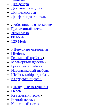
Для декора
Для разметки дорог
Для пескоструя
Для фильтрации воды
Абразивы для пескоструя
Гранатовый песок
30/60 Mesh
80 Mesh
120 Mesh
Нерудные материалы
Щебень
Гранитный щебень
Мраморный щебень
Гравийный щебень
Известняковый щебень
Щебень габбро-диабаз
Кварцевый щебень
Нерудные материалы
Песок
Кварцевый песок
Речной песок
Карьерный песок