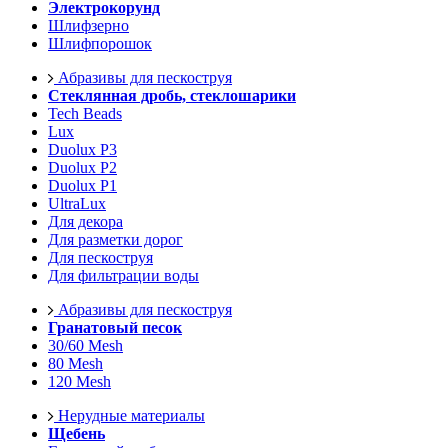
Электрокорунд
Шлифзерно
Шлифпорошок
Абразивы для пескоструя
Стеклянная дробь, стеклошарики
Tech Beads
Lux
Duolux P3
Duolux P2
Duolux P1
UltraLux
Для декора
Для разметки дорог
Для пескоструя
Для фильтрации воды
Абразивы для пескоструя
Гранатовый песок
30/60 Mesh
80 Mesh
120 Mesh
Нерудные материалы
Щебень