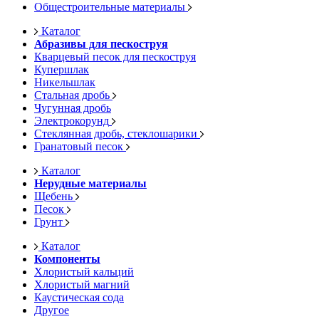
Общестроительные материалы
Каталог
Абразивы для пескоструя
Кварцевый песок для пескоструя
Купершлак
Никельшлак
Стальная дробь
Чугунная дробь
Электрокорунд
Стеклянная дробь, стеклошарики
Гранатовый песок
Каталог
Нерудные материалы
Щебень
Песок
Грунт
Каталог
Компоненты
Хлористый кальций
Хлористый магний
Каустическая сода
Другое