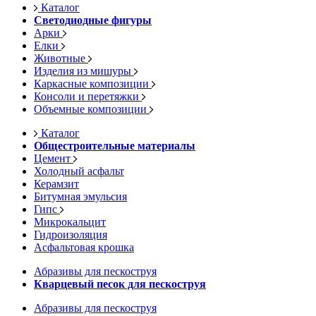
Каталог
Светодиодные фигуры
Арки
Елки
Животные
Изделия из мишуры
Каркасные композиции
Консоли и перетяжки
Объемные композиции
Каталог
Общестроительные материалы
Цемент
Холодный асфальт
Керамзит
Битумная эмульсия
Гипс
Микрокальцит
Гидроизоляция
Асфальтовая крошка
Абразивы для пескоструя
Кварцевый песок для пескоструя
Абразивы для пескоструя