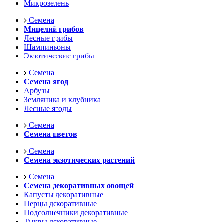
Микрозелень
Семена
Мицелий грибов
Лесные грибы
Шампиньоны
Экзотические грибы
Семена
Семена ягод
Арбузы
Земляника и клубника
Лесные ягоды
Семена
Семена цветов
Семена
Семена экзотических растений
Семена
Семена декоративных овощей
Капусты декоративные
Перцы декоративные
Подсолнечники декоративные
Тыквы декоративные