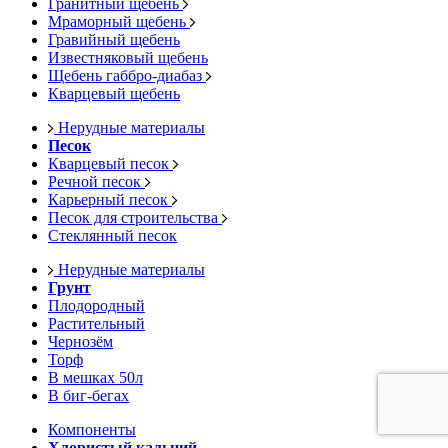
Гранитный щебень
Мраморный щебень
Гравийный щебень
Известняковый щебень
Щебень габбро-диабаз
Кварцевый щебень
Нерудные материалы
Песок
Кварцевый песок
Речной песок
Карьерный песок
Песок для строительства
Стеклянный песок
Нерудные материалы
Грунт
Плодородный
Растительный
Чернозём
Торф
В мешках 50л
В биг-бегах
Компоненты
Хлористый кальций