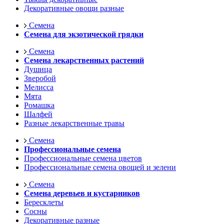
Декоративные овощи разные
Семена
Семена для экзотической грядки
Семена
Семена лекарственных растений
Душица
Зверобой
Мелисса
Мята
Ромашка
Шалфей
Разные лекарственные травы
Семена
Профессиональные семена
Профессиональные семена цветов
Профессиональные семена овощей и зелени
Семена
Семена деревьев и кустарников
Бересклеты
Сосны
Декоративные разные