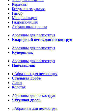
Керамзит
Битумная эмульсия
Гипс
Микрокальцит
Гидроизоляция
Асфальтовая крошка
Абразивы для пескоструя
Кварцевый песок для пескоструя
Абразивы для пескоструя
Купершлак
Абразивы для пескоструя
Никельшлак
Абразивы для пескоструя
Стальная дробь
Литая
Колотая
Абразивы для пескоструя
Чугунная дробь
Абразивы для пескоструя