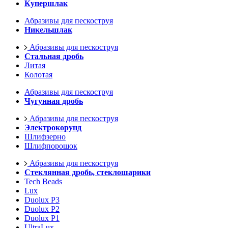
Купершлак
Абразивы для пескоструя
Никельшлак
Абразивы для пескоструя
Стальная дробь
Литая
Колотая
Абразивы для пескоструя
Чугунная дробь
Абразивы для пескоструя
Электрокорунд
Шлифзерно
Шлифпорошок
Абразивы для пескоструя
Стеклянная дробь, стеклошарики
Tech Beads
Lux
Duolux P3
Duolux P2
Duolux P1
UltraLux