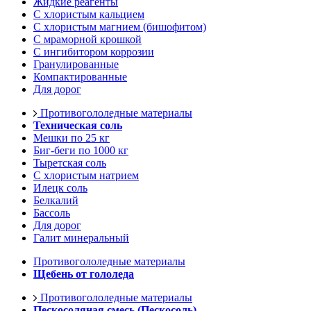
Жидкие реагенты
С хлористым кальцием
С хлористым магнием (бишофитом)
С мраморной крошкой
С ингибитором коррозии
Гранулированные
Компактированные
Для дорог
Противогололедные материалы
Техническая соль
Мешки по 25 кг
Биг-беги по 1000 кг
Тыретская соль
С хлористым натрием
Илецк соль
Белкалий
Бассоль
Для дорог
Галит минеральный
Противогололедные материалы
Щебень от гололеда
Противогололедные материалы
Пескосоляная смесь (Пескосоль)