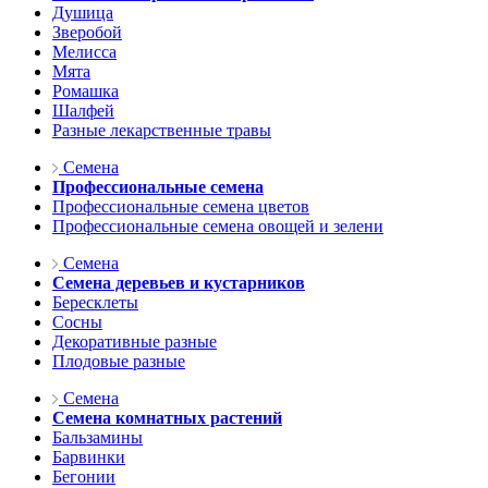
Душица
Зверобой
Мелисса
Мята
Ромашка
Шалфей
Разные лекарственные травы
Семена
Профессиональные семена
Профессиональные семена цветов
Профессиональные семена овощей и зелени
Семена
Семена деревьев и кустарников
Бересклеты
Сосны
Декоративные разные
Плодовые разные
Семена
Семена комнатных растений
Бальзамины
Барвинки
Бегонии