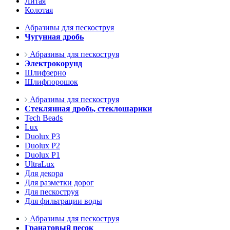
Литая
Колотая
Абразивы для пескоструя
Чугунная дробь
Абразивы для пескоструя
Электрокорунд
Шлифзерно
Шлифпорошок
Абразивы для пескоструя
Стеклянная дробь, стеклошарики
Tech Beads
Lux
Duolux P3
Duolux P2
Duolux P1
UltraLux
Для декора
Для разметки дорог
Для пескоструя
Для фильтрации воды
Абразивы для пескоструя
Гранатовый песок