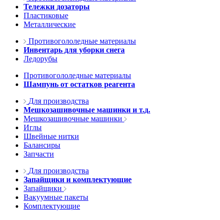
Тележки дозаторы
Пластиковые
Металлические
Противогололедные материалы
Инвентарь для уборки снега
Ледорубы
Противогололедные материалы
Шампунь от остатков реагента
Для производства
Мешкозашивочные машинки и т.д.
Мешкозашивочные машинки
Иглы
Швейные нитки
Балансиры
Запчасти
Для производства
Запайщики и комплектующие
Запайщики
Вакуумные пакеты
Комплектующие