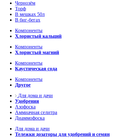
Чернозём
Торф
В мешках 50л
В биг-бегах
Компоненты
Хлористый кальций
Компоненты
Хлористый магний
Компоненты
Каустическая сода
Компоненты
Другое
Для дома и дачи
Удобрения
Азофоска
Аммиачная селитра
Диаммофоска
Для дома и дачи
Тележки дозаторы для удобрений и семян