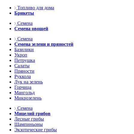
Топливо для дома
Брикеты
Семена
Семена овощей
Семена
Семена зелени и пряностей
Базилики
Укроп
Петрушка
Салаты
Пряности
Руккола
Лук на зелень
Горчица
Мангольд
Микрозелень
Семена
Мицелий грибов
Лесные грибы
Шампиньоны
Экзотические грибы