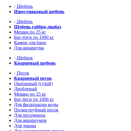
Щебень
Известняковый щебень
Щебень
Щебень габбро-диабаз
Мешки по 25 кг
Биг-бэги по 1000 кг
Камни для бани
Для аквариума
Щебень
Кварцевый щебень
Песок
Кварцевый песок
Окатанный (сухой)
Дробленый
Мешки по 25 кг
Биг-беги по 1000 кг
Для фильтрации воды
Пескоструйный песок
Для песочницы
Для аквариумов
Для декора
Для изготовления стекла