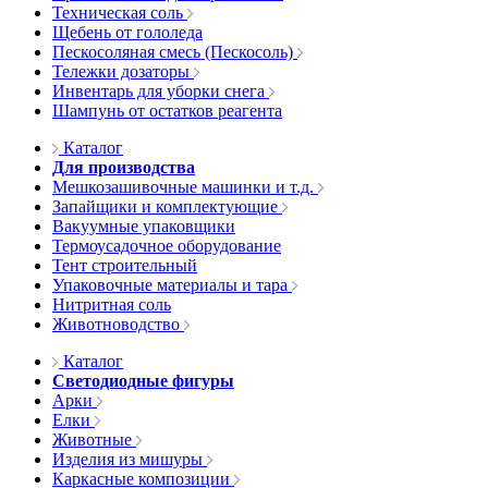
Техническая соль
Щебень от гололеда
Пескосоляная смесь (Пескосоль)
Тележки дозаторы
Инвентарь для уборки снега
Шампунь от остатков реагента
Каталог
Для производства
Мешкозашивочные машинки и т.д.
Запайщики и комплектующие
Вакуумные упаковщики
Термоусадочное оборудование
Тент строительный
Упаковочные материалы и тара
Нитритная соль
Животноводство
Каталог
Светодиодные фигуры
Арки
Елки
Животные
Изделия из мишуры
Каркасные композиции