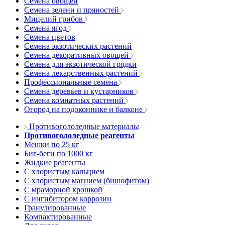
Семена овощей
Семена зелени и пряностей
Мицелий грибов
Семена ягод
Семена цветов
Семена экзотических растений
Семена декоративных овощей
Семена для экзотической грядки
Семена лекарственных растений
Профессиональные семена
Семена деревьев и кустарников
Семена комнатных растений
Огород на подоконнике и балконе
Противогололедные материалы
Противогололедные реагенты
Мешки по 25 кг
Биг-беги по 1000 кг
Жидкие реагенты
С хлористым кальцием
С хлористым магнием (бишофитом)
С мраморной крошкой
С ингибитором коррозии
Гранулированные
Компактированные