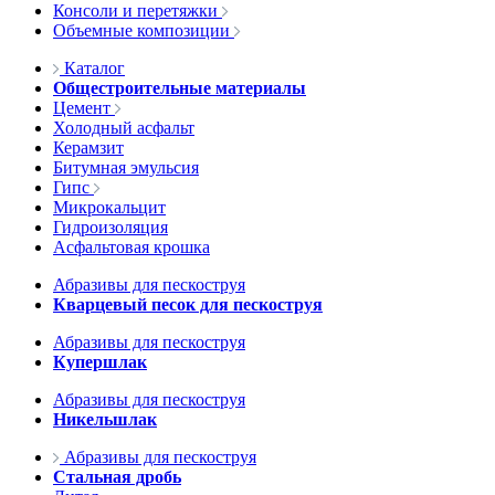
Консоли и перетяжки
Объемные композиции
Каталог
Общестроительные материалы
Цемент
Холодный асфальт
Керамзит
Битумная эмульсия
Гипс
Микрокальцит
Гидроизоляция
Асфальтовая крошка
Абразивы для пескоструя
Кварцевый песок для пескоструя
Абразивы для пескоструя
Купершлак
Абразивы для пескоструя
Никельшлак
Абразивы для пескоструя
Стальная дробь