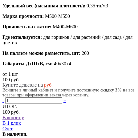
Удельный вес (насыпная плотность):
0,35 тн/м3
Марка прочности:
М500-М550
Прочность на сжатие:
М400-М600
Где используется:
для горшков / для растений / для сада / для
цветов
На паллете можно разместить, шт:
200
Габариты ДхШхВ, см:
40x30x4
от 1 шт
100 руб.
Купите дешевле на
руб.
Войдите в личный кабинет и получите постоянную
скидку 3%
на все
товары при оформлении заказа через корзину.
-
+
ИТОГ:
100 руб.
В корзину
В 1 клик
Счет
В наличии.