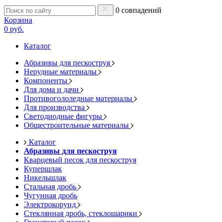
0 совпадений
Корзина
0 руб.
Каталог
Абразивы для пескоструя
Нерудные материалы
Компоненты
Для дома и дачи
Противогололедные материалы
Для производства
Светодиодные фигуры
Общестроительные материалы
Каталог
Абразивы для пескоструя
Кварцевый песок для пескоструя
Купершлак
Никельшлак
Стальная дробь
Чугунная дробь
Электрокорунд
Стеклянная дробь, стеклошарики