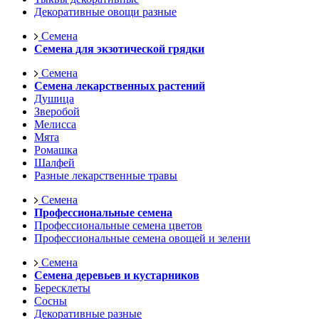
Декоративные овощи разные
Семена
Семена для экзотической грядки
Семена
Семена лекарственных растений
Душица
Зверобой
Мелисса
Мята
Ромашка
Шалфей
Разные лекарственные травы
Семена
Профессиональные семена
Профессиональные семена цветов
Профессиональные семена овощей и зелени
Семена
Семена деревьев и кустарников
Бересклеты
Сосны
Декоративные разные