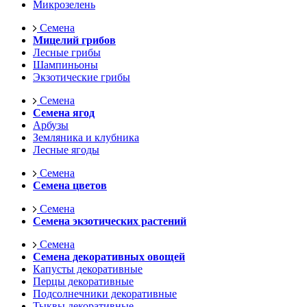
Микрозелень
Семена
Мицелий грибов
Лесные грибы
Шампиньоны
Экзотические грибы
Семена
Семена ягод
Арбузы
Земляника и клубника
Лесные ягоды
Семена
Семена цветов
Семена
Семена экзотических растений
Семена
Семена декоративных овощей
Капусты декоративные
Перцы декоративные
Подсолнечники декоративные
Тыквы декоративные