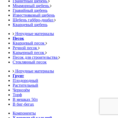
Гранитный щебень
Мраморный щебень
Гравийный щебень
Известняковый щебень
Щебень габбро-диабаз
Кварцевый щебень
Нерудные материалы
Песок
Кварцевый песок
Речной песок
Карьерный песок
Песок для строительства
Стеклянный песок
Нерудные материалы
Грунт
Плодородный
Растительный
Чернозём
Торф
В мешках 50л
В биг-бегах
Компоненты
Хлористый кальций