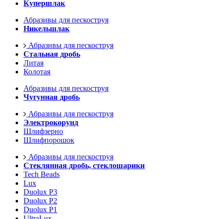
Купершлак
Абразивы для пескоструя
Никельшлак
Абразивы для пескоструя
Стальная дробь
Литая
Колотая
Абразивы для пескоструя
Чугунная дробь
Абразивы для пескоструя
Электрокорунд
Шлифзерно
Шлифпорошок
Абразивы для пескоструя
Стеклянная дробь, стеклошарики
Tech Beads
Lux
Duolux P3
Duolux P2
Duolux P1
UltraLux