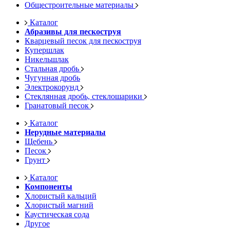
Общестроительные материалы
Каталог
Абразивы для пескоструя
Кварцевый песок для пескоструя
Купершлак
Никельшлак
Стальная дробь
Чугунная дробь
Электрокорунд
Стеклянная дробь, стеклошарики
Гранатовый песок
Каталог
Нерудные материалы
Щебень
Песок
Грунт
Каталог
Компоненты
Хлористый кальций
Хлористый магний
Каустическая сода
Другое