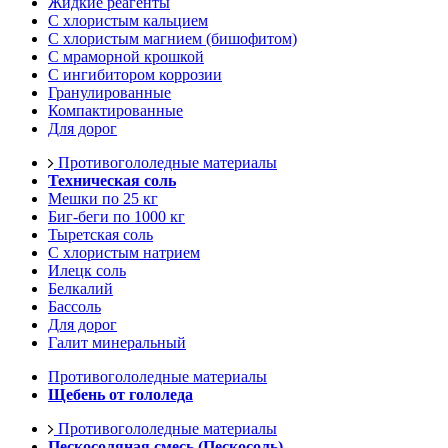
Жидкие реагенты
С хлористым кальцием
С хлористым магнием (бишофитом)
С мраморной крошкой
С ингибитором коррозии
Гранулированные
Компактированные
Для дорог
Противогололедные материалы
Техническая соль
Мешки по 25 кг
Биг-беги по 1000 кг
Тыретская соль
С хлористым натрием
Илецк соль
Белкалий
Бассоль
Для дорог
Галит минеральный
Противогололедные материалы
Щебень от гололеда
Противогололедные материалы
Пескосоляная смесь (Пескосоль)