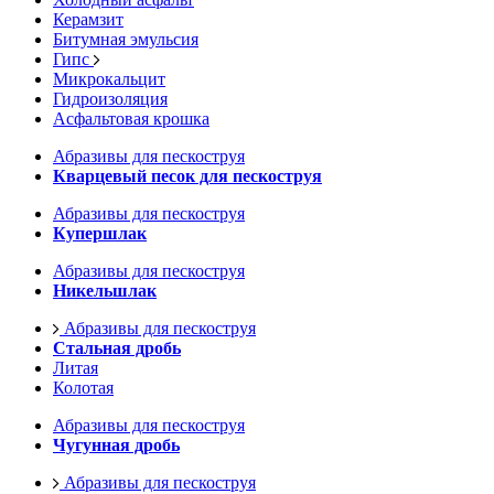
Керамзит
Битумная эмульсия
Гипс
Микрокальцит
Гидроизоляция
Асфальтовая крошка
Абразивы для пескоструя
Кварцевый песок для пескоструя
Абразивы для пескоструя
Купершлак
Абразивы для пескоструя
Никельшлак
Абразивы для пескоструя
Стальная дробь
Литая
Колотая
Абразивы для пескоструя
Чугунная дробь
Абразивы для пескоструя