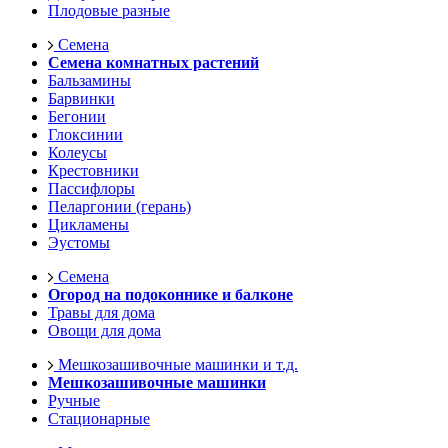
Плодовые разные
Семена
Семена комнатных растений
Бальзамины
Барвинки
Бегонии
Глоксинии
Колеусы
Крестовники
Пассифлоры
Пеларгонии (герань)
Цикламены
Эустомы
Семена
Огород на подоконнике и балконе
Травы для дома
Овощи для дома
Мешкозашивочные машинки и т.д.
Мешкозашивочные машинки
Ручные
Стационарные