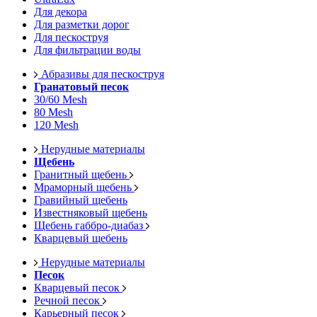
Для декора
Для разметки дорог
Для пескоструя
Для фильтрации воды
Абразивы для пескоструя
Гранатовый песок
30/60 Mesh
80 Mesh
120 Mesh
Нерудные материалы
Щебень
Гранитный щебень
Мраморный щебень
Гравийный щебень
Известняковый щебень
Щебень габбро-диабаз
Кварцевый щебень
Нерудные материалы
Песок
Кварцевый песок
Речной песок
Карьерный песок