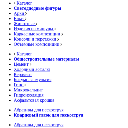
Каталог
Светодиодные фигуры
Арки
Елки
Животные
Изделия из мишуры
Каркасные композиции
Консоли и перетяжки
Объемные композиции
Каталог
Общестроительные материалы
Цемент
Холодный асфальт
Керамзит
Битумная эмульсия
Гипс
Микрокальцит
Гидроизоляция
Асфальтовая крошка
Абразивы для пескоструя
Кварцевый песок для пескоструя
Абразивы для пескоструя