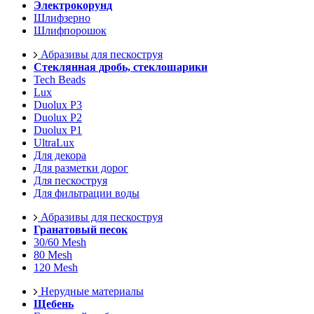
Электрокорунд
Шлифзерно
Шлифпорошок
Абразивы для пескоструя
Стеклянная дробь, стеклошарики
Tech Beads
Lux
Duolux P3
Duolux P2
Duolux P1
UltraLux
Для декора
Для разметки дорог
Для пескоструя
Для фильтрации воды
Абразивы для пескоструя
Гранатовый песок
30/60 Mesh
80 Mesh
120 Mesh
Нерудные материалы
Щебень