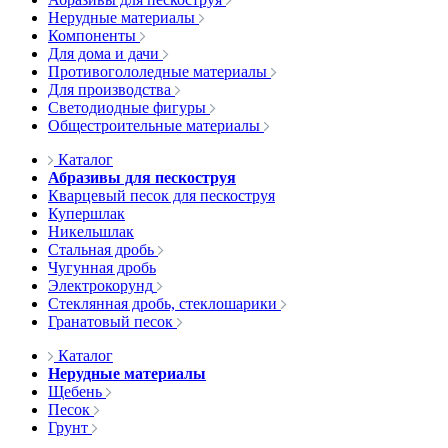
Нерудные материалы
Компоненты
Для дома и дачи
Противогололедные материалы
Для производства
Светодиодные фигуры
Общестроительные материалы
Каталог
Абразивы для пескоструя
Кварцевый песок для пескоструя
Купершлак
Никельшлак
Стальная дробь
Чугунная дробь
Электрокорунд
Стеклянная дробь, стеклошарики
Гранатовый песок
Каталог
Нерудные материалы
Щебень
Песок
Грунт