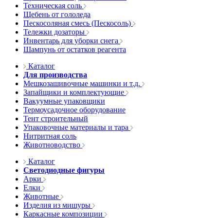
Техническая соль
Щебень от гололеда
Пескосоляная смесь (Пескосоль)
Тележки дозаторы
Инвентарь для уборки снега
Шампунь от остатков реагента
Каталог
Для производства
Мешкозашивочные машинки и т.д.
Запайщики и комплектующие
Вакуумные упаковщики
Термоусадочное оборудование
Тент строительный
Упаковочные материалы и тара
Нитритная соль
Животноводство
Каталог
Светодиодные фигуры
Арки
Елки
Животные
Изделия из мишуры
Каркасные композиции