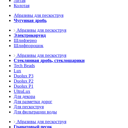
Литая
Колотая
Абразивы для пескоструя
Чугунная дробь
Абразивы для пескоструя
Электрокорунд
Шлифзерно
Шлифпорошок
Абразивы для пескоструя
Стеклянная дробь, стеклошарики
Tech Beads
Lux
Duolux P3
Duolux P2
Duolux P1
UltraLux
Для декора
Для разметки дорог
Для пескоструя
Для фильтрации воды
Абразивы для пескоструя
Гранатовый песок