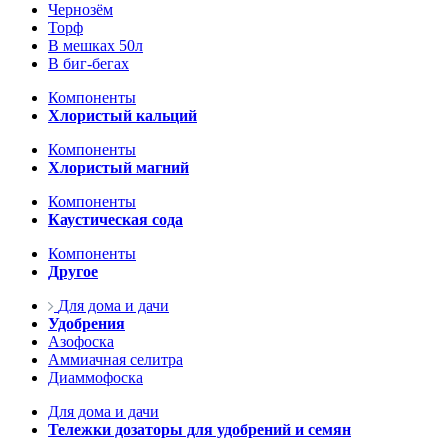
Чернозём
Торф
В мешках 50л
В биг-бегах
Компоненты
Хлористый кальций
Компоненты
Хлористый магний
Компоненты
Каустическая сода
Компоненты
Другое
Для дома и дачи
Удобрения
Азофоска
Аммиачная селитра
Диаммофоска
Для дома и дачи
Тележки дозаторы для удобрений и семян