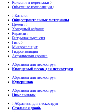
Консоли и перетяжки
Объемные композиции
Каталог
Общестроительные материалы
Цемент
Холодный асфальт
Керамзит
Битумная эмульсия
Гипс
Микрокальцит
Гидроизоляция
Асфальтовая крошка
Абразивы для пескоструя
Кварцевый песок для пескоструя
Абразивы для пескоструя
Купершлак
Абразивы для пескоструя
Никельшлак
Абразивы для пескоструя
Стальная дробь