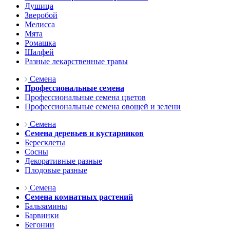
Душица
Зверобой
Мелисса
Мята
Ромашка
Шалфей
Разные лекарственные травы
Семена
Профессиональные семена
Профессиональные семена цветов
Профессиональные семена овощей и зелени
Семена
Семена деревьев и кустарников
Бересклеты
Сосны
Декоративные разные
Плодовые разные
Семена
Семена комнатных растений
Бальзамины
Барвинки
Бегонии