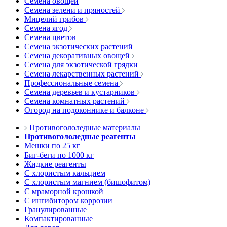
Семена овощей
Семена зелени и пряностей
Мицелий грибов
Семена ягод
Семена цветов
Семена экзотических растений
Семена декоративных овощей
Семена для экзотической грядки
Семена лекарственных растений
Профессиональные семена
Семена деревьев и кустарников
Семена комнатных растений
Огород на подоконнике и балконе
Противогололедные материалы
Противогололедные реагенты
Мешки по 25 кг
Биг-беги по 1000 кг
Жидкие реагенты
С хлористым кальцием
С хлористым магнием (бишофитом)
С мраморной крошкой
С ингибитором коррозии
Гранулированные
Компактированные