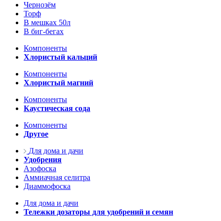
Чернозём
Торф
В мешках 50л
В биг-бегах
Компоненты
Хлористый кальций
Компоненты
Хлористый магний
Компоненты
Каустическая сода
Компоненты
Другое
Для дома и дачи
Удобрения
Азофоска
Аммиачная селитра
Диаммофоска
Для дома и дачи
Тележки дозаторы для удобрений и семян