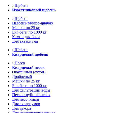
Щебень
Известняковый щебень
Щебень
Щебень габбро-диабаз
Мешки по 25 кг
Биг-бэги по 1000 кг
Камни для бани
Для аквариума
Щебень
Кварцевый щебень
Песок
Кварцевый песок
Окатанный (сухой)
Дробленый
Мешки по 25 кг
Биг-беги по 1000 кг
Для фильтрации воды
Пескоструйный песок
Для песочницы
Для аквариумов
Для декора
Для изготовления стекла