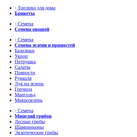
Топливо для дома
Брикеты
Семена
Семена овощей
Семена
Семена зелени и пряностей
Базилики
Укроп
Петрушка
Салаты
Пряности
Руккола
Лук на зелень
Горчица
Мангольд
Микрозелень
Семена
Мицелий грибов
Лесные грибы
Шампиньоны
Экзотические грибы