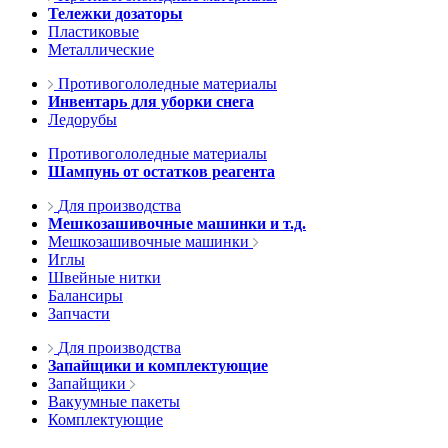
Тележки дозаторы
Пластиковые
Металлические
Противогололедные материалы
Инвентарь для уборки снега
Ледорубы
Противогололедные материалы
Шампунь от остатков реагента
Для производства
Мешкозашивочные машинки и т.д.
Мешкозашивочные машинки
Иглы
Швейные нитки
Балансиры
Запчасти
Для производства
Запайщики и комплектующие
Запайщики
Вакуумные пакеты
Комплектующие