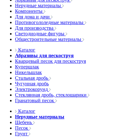
Нерудные материалы
Компоненты
Для дома и дачи
Противогололедные материалы
Для производства
Светодиодные фигуры
Общестроительные материалы
Каталог
Абразивы для пескоструя
Кварцевый песок для пескоструя
Купершлак
Никельшлак
Стальная дробь
Чугунная дробь
Электрокорунд
Стеклянная дробь, стеклошарики
Гранатовый песок
Каталог
Нерудные материалы
Щебень
Песок
Грунт