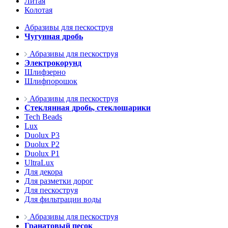
Литая
Колотая
Абразивы для пескоструя
Чугунная дробь
Абразивы для пескоструя
Электрокорунд
Шлифзерно
Шлифпорошок
Абразивы для пескоструя
Стеклянная дробь, стеклошарики
Tech Beads
Lux
Duolux P3
Duolux P2
Duolux P1
UltraLux
Для декора
Для разметки дорог
Для пескоструя
Для фильтрации воды
Абразивы для пескоструя
Гранатовый песок