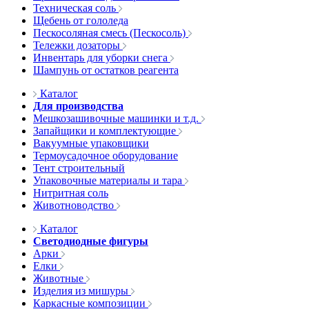
Техническая соль
Щебень от гололеда
Пескосоляная смесь (Пескосоль)
Тележки дозаторы
Инвентарь для уборки снега
Шампунь от остатков реагента
Каталог
Для производства
Мешкозашивочные машинки и т.д.
Запайщики и комплектующие
Вакуумные упаковщики
Термоусадочное оборудование
Тент строительный
Упаковочные материалы и тара
Нитритная соль
Животноводство
Каталог
Светодиодные фигуры
Арки
Елки
Животные
Изделия из мишуры
Каркасные композиции