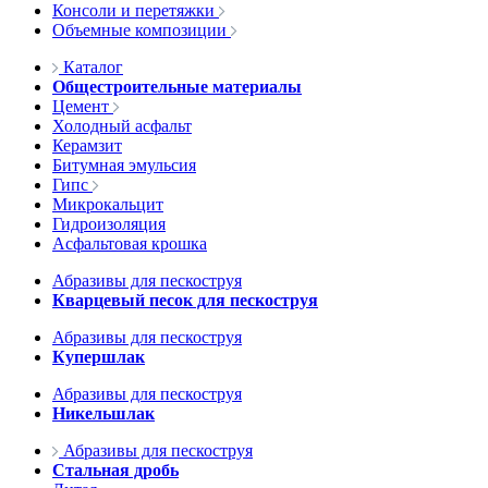
Консоли и перетяжки
Объемные композиции
Каталог
Общестроительные материалы
Цемент
Холодный асфальт
Керамзит
Битумная эмульсия
Гипс
Микрокальцит
Гидроизоляция
Асфальтовая крошка
Абразивы для пескоструя
Кварцевый песок для пескоструя
Абразивы для пескоструя
Купершлак
Абразивы для пескоструя
Никельшлак
Абразивы для пескоструя
Стальная дробь