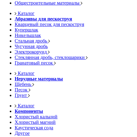
Общестроительные материалы
Каталог
Абразивы для пескоструя
Кварцевый песок для пескоструя
Купершлак
Никельшлак
Стальная дробь
Чугунная дробь
Электрокорунд
Стеклянная дробь, стеклошарики
Гранатовый песок
Каталог
Нерудные материалы
Щебень
Песок
Грунт
Каталог
Компоненты
Хлористый кальций
Хлористый магний
Каустическая сода
Другое