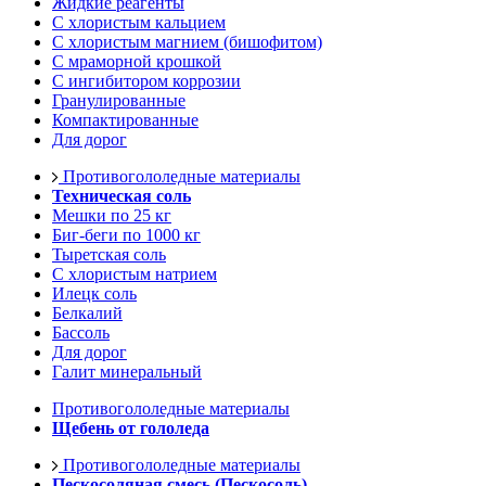
Жидкие реагенты
С хлористым кальцием
С хлористым магнием (бишофитом)
С мраморной крошкой
С ингибитором коррозии
Гранулированные
Компактированные
Для дорог
Противогололедные материалы
Техническая соль
Мешки по 25 кг
Биг-беги по 1000 кг
Тыретская соль
С хлористым натрием
Илецк соль
Белкалий
Бассоль
Для дорог
Галит минеральный
Противогололедные материалы
Щебень от гололеда
Противогололедные материалы
Пескосоляная смесь (Пескосоль)