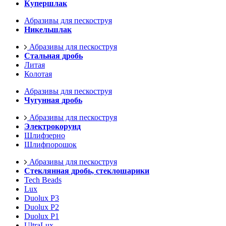
Купершлак
Абразивы для пескоструя
Никельшлак
Абразивы для пескоструя
Стальная дробь
Литая
Колотая
Абразивы для пескоструя
Чугунная дробь
Абразивы для пескоструя
Электрокорунд
Шлифзерно
Шлифпорошок
Абразивы для пескоструя
Стеклянная дробь, стеклошарики
Tech Beads
Lux
Duolux P3
Duolux P2
Duolux P1
UltraLux