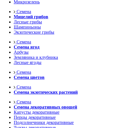
Микрозелень
Семена
Мицелий грибов
Лесные грибы
Шампиньоны
Экзотические грибы
Семена
Семена ягод
Арбузы
Земляника и клубника
Лесные ягоды
Семена
Семена цветов
Семена
Семена экзотических растений
Семена
Семена декоративных овощей
Капусты декоративные
Перцы декоративные
Подсолнечники декоративные
Тыквы декоративные