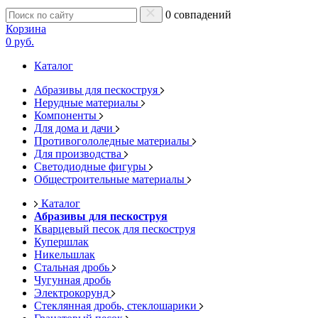
0 совпадений
Корзина
0 руб.
Каталог
Абразивы для пескоструя
Нерудные материалы
Компоненты
Для дома и дачи
Противогололедные материалы
Для производства
Светодиодные фигуры
Общестроительные материалы
Каталог
Абразивы для пескоструя
Кварцевый песок для пескоструя
Купершлак
Никельшлак
Стальная дробь
Чугунная дробь
Электрокорунд
Стеклянная дробь, стеклошарики