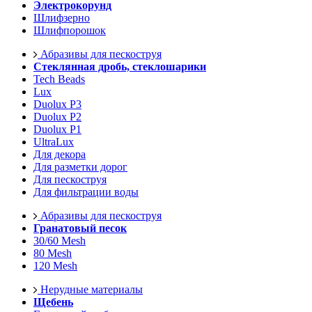
Электрокорунд
Шлифзерно
Шлифпорошок
Абразивы для пескоструя
Стеклянная дробь, стеклошарики
Tech Beads
Lux
Duolux P3
Duolux P2
Duolux P1
UltraLux
Для декора
Для разметки дорог
Для пескоструя
Для фильтрации воды
Абразивы для пескоструя
Гранатовый песок
30/60 Mesh
80 Mesh
120 Mesh
Нерудные материалы
Щебень