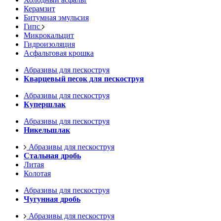
Керамзит
Битумная эмульсия
Гипс
Микрокальцит
Гидроизоляция
Асфальтовая крошка
Абразивы для пескоструя
Кварцевый песок для пескоструя
Абразивы для пескоструя
Купершлак
Абразивы для пескоструя
Никельшлак
Абразивы для пескоструя
Стальная дробь
Литая
Колотая
Абразивы для пескоструя
Чугунная дробь
Абразивы для пескоструя