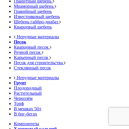
Гранитный щебень
Мраморный щебень
Гравийный щебень
Известняковый щебень
Щебень габбро-диабаз
Кварцевый щебень
Нерудные материалы
Песок
Кварцевый песок
Речной песок
Карьерный песок
Песок для строительства
Стеклянный песок
Нерудные материалы
Грунт
Плодородный
Растительный
Чернозём
Торф
В мешках 50л
В биг-бегах
Компоненты
Хлористый кальций