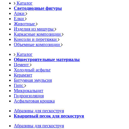
Каталог
Светодиодные фигуры
Арки
Елки
Животные
Изделия из мишуры
Каркасные композиции
Консоли и перетяжки
Объемные композиции
Каталог
Общестроительные материалы
Цемент
Холодный асфальт
Керамзит
Битумная эмульсия
Гипс
Микрокальцит
Гидроизоляция
Асфальтовая крошка
Абразивы для пескоструя
Кварцевый песок для пескоструя
Абразивы для пескоструя