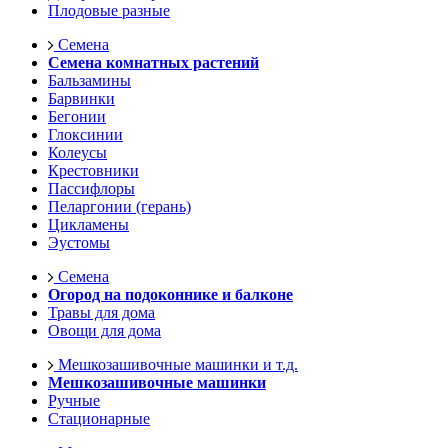
Плодовые разные
Семена
Семена комнатных растений
Бальзамины
Барвинки
Бегонии
Глоксинии
Колеусы
Крестовники
Пассифлоры
Пеларгонии (герань)
Цикламены
Эустомы
Семена
Огород на подоконнике и балконе
Травы для дома
Овощи для дома
Мешкозашивочные машинки и т.д.
Мешкозашивочные машинки
Ручные
Стационарные