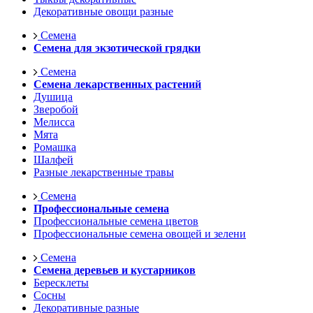
Декоративные овощи разные
Семена
Семена для экзотической грядки
Семена
Семена лекарственных растений
Душица
Зверобой
Мелисса
Мята
Ромашка
Шалфей
Разные лекарственные травы
Семена
Профессиональные семена
Профессиональные семена цветов
Профессиональные семена овощей и зелени
Семена
Семена деревьев и кустарников
Бересклеты
Сосны
Декоративные разные