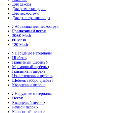
Для декора
Для разметки дорог
Для пескоструя
Для фильтрации воды
Абразивы для пескоструя
Гранатовый песок
30/60 Mesh
80 Mesh
120 Mesh
Нерудные материалы
Щебень
Гранитный щебень
Мраморный щебень
Гравийный щебень
Известняковый щебень
Щебень габбро-диабаз
Кварцевый щебень
Нерудные материалы
Песок
Кварцевый песок
Речной песок
Карьерный песок