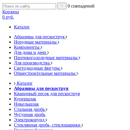
0 совпадений
Корзина
0 руб.
Каталог
Абразивы для пескоструя
Нерудные материалы
Компоненты
Для дома и дачи
Противогололедные материалы
Для производства
Светодиодные фигуры
Общестроительные материалы
Каталог
Абразивы для пескоструя
Кварцевый песок для пескоструя
Купершлак
Никельшлак
Стальная дробь
Чугунная дробь
Электрокорунд
Стеклянная дробь, стеклошарики