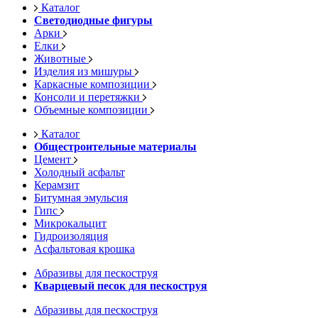
Каталог
Светодиодные фигуры
Арки
Елки
Животные
Изделия из мишуры
Каркасные композиции
Консоли и перетяжки
Объемные композиции
Каталог
Общестроительные материалы
Цемент
Холодный асфальт
Керамзит
Битумная эмульсия
Гипс
Микрокальцит
Гидроизоляция
Асфальтовая крошка
Абразивы для пескоструя
Кварцевый песок для пескоструя
Абразивы для пескоструя