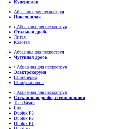
Купершлак
Абразивы для пескоструя
Никельшлак
Абразивы для пескоструя
Стальная дробь
Литая
Колотая
Абразивы для пескоструя
Чугунная дробь
Абразивы для пескоструя
Электрокорунд
Шлифзерно
Шлифпорошок
Абразивы для пескоструя
Стеклянная дробь, стеклошарики
Tech Beads
Lux
Duolux P3
Duolux P2
Duolux P1
UltraLux