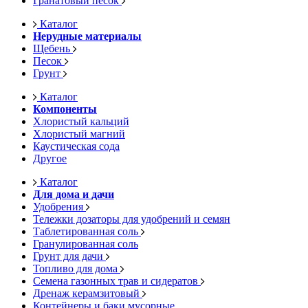
Гранатовый песок
Каталог
Нерудные материалы
Щебень
Песок
Грунт
Каталог
Компоненты
Хлористый кальций
Хлористый магний
Каустическая сода
Другое
Каталог
Для дома и дачи
Удобрения
Тележки дозаторы для удобрений и семян
Таблетированная соль
Гранулированная соль
Грунт для дачи
Топливо для дома
Семена газонных трав и сидератов
Дренаж керамзитовый
Контейнеры и баки мусорные