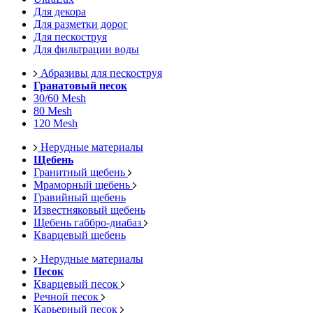
Для декора
Для разметки дорог
Для пескоструя
Для фильтрации воды
Абразивы для пескоструя
Гранатовый песок
30/60 Mesh
80 Mesh
120 Mesh
Нерудные материалы
Щебень
Гранитный щебень
Мраморный щебень
Гравийный щебень
Известняковый щебень
Щебень габбро-диабаз
Кварцевый щебень
Нерудные материалы
Песок
Кварцевый песок
Речной песок
Карьерный песок