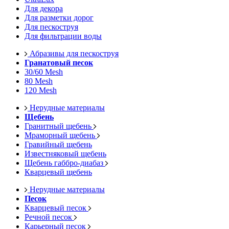
Для декора
Для разметки дорог
Для пескоструя
Для фильтрации воды
Абразивы для пескоструя
Гранатовый песок
30/60 Mesh
80 Mesh
120 Mesh
Нерудные материалы
Щебень
Гранитный щебень
Мраморный щебень
Гравийный щебень
Известняковый щебень
Щебень габбро-диабаз
Кварцевый щебень
Нерудные материалы
Песок
Кварцевый песок
Речной песок
Карьерный песок