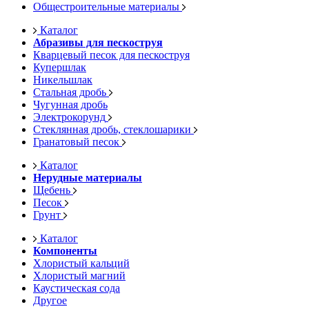
Общестроительные материалы
Каталог
Абразивы для пескоструя
Кварцевый песок для пескоструя
Купершлак
Никельшлак
Стальная дробь
Чугунная дробь
Электрокорунд
Стеклянная дробь, стеклошарики
Гранатовый песок
Каталог
Нерудные материалы
Щебень
Песок
Грунт
Каталог
Компоненты
Хлористый кальций
Хлористый магний
Каустическая сода
Другое