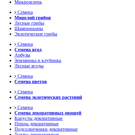
Микрозелень
Семена
Мицелий грибов
Лесные грибы
Шампиньоны
Экзотические грибы
Семена
Семена ягод
Арбузы
Земляника и клубника
Лесные ягоды
Семена
Семена цветов
Семена
Семена экзотических растений
Семена
Семена декоративных овощей
Капусты декоративные
Перцы декоративные
Подсолнечники декоративные
Тыквы декоративные