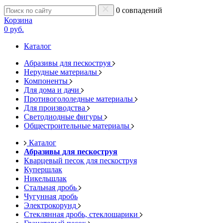
0 совпадений
Корзина
0 руб.
Каталог
Абразивы для пескоструя
Нерудные материалы
Компоненты
Для дома и дачи
Противогололедные материалы
Для производства
Светодиодные фигуры
Общестроительные материалы
Каталог
Абразивы для пескоструя
Кварцевый песок для пескоструя
Купершлак
Никельшлак
Стальная дробь
Чугунная дробь
Электрокорунд
Стеклянная дробь, стеклошарики