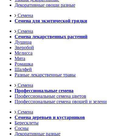
Декоративные овощи разные
Семена
Семена для экзотической грядки
Семена
Семена лекарственных растений
Душица
Зверобой
Мелисса
Мята
Ромашка
Шалфей
Разные лекарственные травы
Семена
Профессиональные семена
Профессиональные семена цветов
Профессиональные семена овощей и зелени
Семена
Семена деревьев и кустарников
Бересклеты
Сосны
Декоративные разные