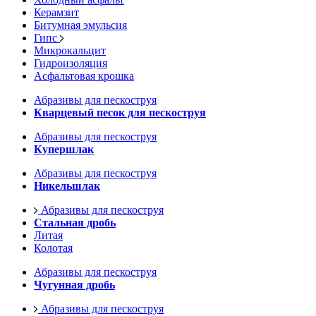
Керамзит
Битумная эмульсия
Гипс
Микрокальцит
Гидроизоляция
Асфальтовая крошка
Абразивы для пескоструя
Кварцевый песок для пескоструя
Абразивы для пескоструя
Купершлак
Абразивы для пескоструя
Никельшлак
Абразивы для пескоструя
Стальная дробь
Литая
Колотая
Абразивы для пескоструя
Чугунная дробь
Абразивы для пескоструя