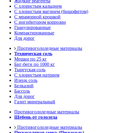
Жидкие реагенты
С хлористым кальцием
С хлористым магнием (бишофитом)
С мраморной крошкой
С ингибитором коррозии
Гранулированные
Компактированные
Для дорог
Противогололедные материалы
Техническая соль
Мешки по 25 кг
Биг-беги по 1000 кг
Тыретская соль
С хлористым натрием
Илецк соль
Белкалий
Бассоль
Для дорог
Галит минеральный
Противогололедные материалы
Щебень от гололеда
Противогололедные материалы
Пескосоляная смесь (Пескосоль)