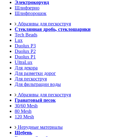
Электрокорунд
Шлифзерно
Шлифпорошок
Абразивы для пескоструя
Стеклянная дробь, стеклошарики
Tech Beads
Lux
Duolux P3
Duolux P2
Duolux P1
UltraLux
Для декора
Для разметки дорог
Для пескоструя
Для фильтрации воды
Абразивы для пескоструя
Гранатовый песок
30/60 Mesh
80 Mesh
120 Mesh
Нерудные материалы
Щебень