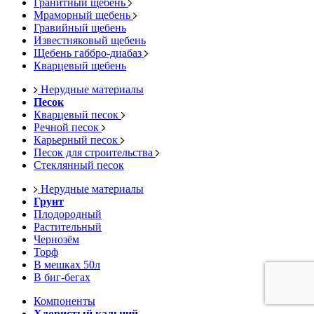
Гранитный щебень
Мраморный щебень
Гравийный щебень
Известняковый щебень
Щебень габбро-диабаз
Кварцевый щебень
Нерудные материалы
Песок
Кварцевый песок
Речной песок
Карьерный песок
Песок для строительства
Стеклянный песок
Нерудные материалы
Грунт
Плодородный
Растительный
Чернозём
Торф
В мешках 50л
В биг-бегах
Компоненты
Хлористый кальций