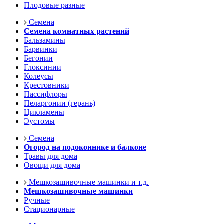
Плодовые разные
Семена
Семена комнатных растений
Бальзамины
Барвинки
Бегонии
Глоксинии
Колеусы
Крестовники
Пассифлоры
Пеларгонии (герань)
Цикламены
Эустомы
Семена
Огород на подоконнике и балконе
Травы для дома
Овощи для дома
Мешкозашивочные машинки и т.д.
Мешкозашивочные машинки
Ручные
Стационарные