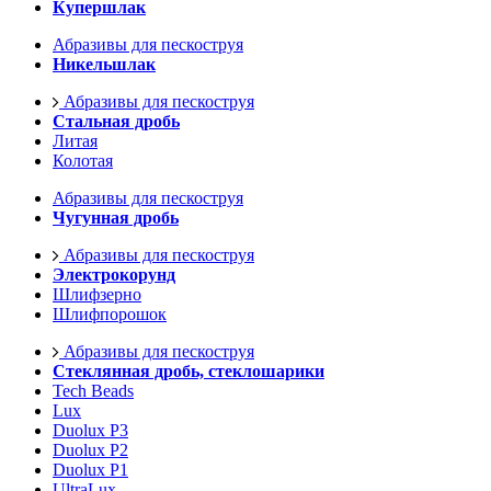
Купершлак
Абразивы для пескоструя
Никельшлак
Абразивы для пескоструя
Стальная дробь
Литая
Колотая
Абразивы для пескоструя
Чугунная дробь
Абразивы для пескоструя
Электрокорунд
Шлифзерно
Шлифпорошок
Абразивы для пескоструя
Стеклянная дробь, стеклошарики
Tech Beads
Lux
Duolux P3
Duolux P2
Duolux P1
UltraLux