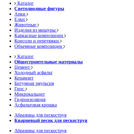
Каталог
Светодиодные фигуры
Арки
Елки
Животные
Изделия из мишуры
Каркасные композиции
Консоли и перетяжки
Объемные композиции
Каталог
Общестроительные материалы
Цемент
Холодный асфальт
Керамзит
Битумная эмульсия
Гипс
Микрокальцит
Гидроизоляция
Асфальтовая крошка
Абразивы для пескоструя
Кварцевый песок для пескоструя
Абразивы для пескоструя