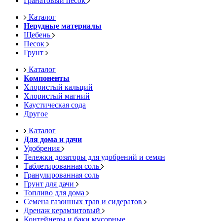
Гранатовый песок
Каталог
Нерудные материалы
Щебень
Песок
Грунт
Каталог
Компоненты
Хлористый кальций
Хлористый магний
Каустическая сода
Другое
Каталог
Для дома и дачи
Удобрения
Тележки дозаторы для удобрений и семян
Таблетированная соль
Гранулированная соль
Грунт для дачи
Топливо для дома
Семена газонных трав и сидератов
Дренаж керамзитовый
Контейнеры и баки мусорные