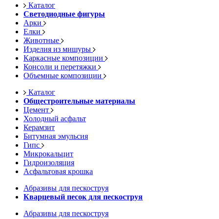
Каталог
Светодиодные фигуры
Арки
Елки
Животные
Изделия из мишуры
Каркасные композиции
Консоли и перетяжки
Объемные композиции
Каталог
Общестроительные материалы
Цемент
Холодный асфальт
Керамзит
Битумная эмульсия
Гипс
Микрокальцит
Гидроизоляция
Асфальтовая крошка
Абразивы для пескоструя
Кварцевый песок для пескоструя
Абразивы для пескоструя