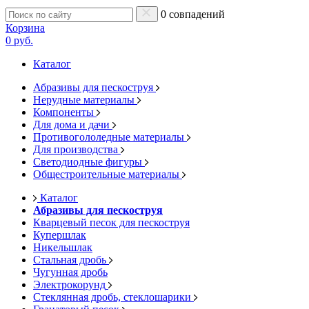
0 совпадений
Корзина
0 руб.
Каталог
Абразивы для пескоструя
Нерудные материалы
Компоненты
Для дома и дачи
Противогололедные материалы
Для производства
Светодиодные фигуры
Общестроительные материалы
Каталог
Абразивы для пескоструя
Кварцевый песок для пескоструя
Купершлак
Никельшлак
Стальная дробь
Чугунная дробь
Электрокорунд
Стеклянная дробь, стеклошарики