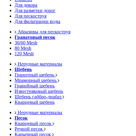
Для декора
Для разметки дорог
Для пескоструя
Для фильтрации воды
Абразивы для пескоструя
Гранатовый песок
30/60 Mesh
80 Mesh
120 Mesh
Нерудные материалы
Щебень
Гранитный щебень
Мраморный щебень
Гравийный щебень
Известняковый щебень
Щебень габбро-диабаз
Кварцевый щебень
Нерудные материалы
Песок
Кварцевый песок
Речной песок
Карьерный песок