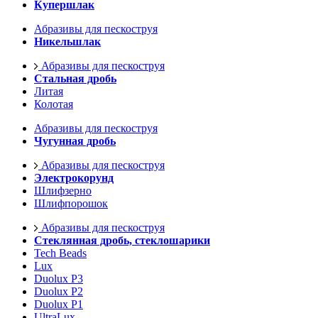
Купершлак
Абразивы для пескоструя
Никельшлак
Абразивы для пескоструя
Стальная дробь
Литая
Колотая
Абразивы для пескоструя
Чугунная дробь
Абразивы для пескоструя
Электрокорунд
Шлифзерно
Шлифпорошок
Абразивы для пескоструя
Стеклянная дробь, стеклошарики
Tech Beads
Lux
Duolux P3
Duolux P2
Duolux P1
UltraLux