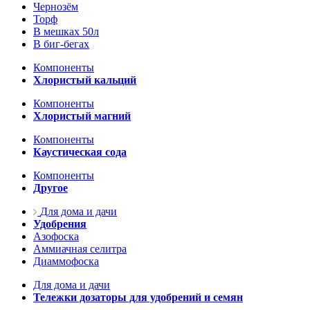
Чернозём
Торф
В мешках 50л
В биг-бегах
Компоненты
Хлористый кальций
Компоненты
Хлористый магний
Компоненты
Каустическая сода
Компоненты
Другое
Для дома и дачи
Удобрения
Азофоска
Аммиачная селитра
Диаммофоска
Для дома и дачи
Тележки дозаторы для удобрений и семян