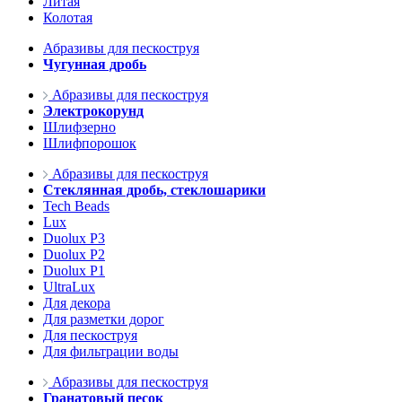
Литая
Колотая
Абразивы для пескоструя
Чугунная дробь
Абразивы для пескоструя
Электрокорунд
Шлифзерно
Шлифпорошок
Абразивы для пескоструя
Стеклянная дробь, стеклошарики
Tech Beads
Lux
Duolux P3
Duolux P2
Duolux P1
UltraLux
Для декора
Для разметки дорог
Для пескоструя
Для фильтрации воды
Абразивы для пескоструя
Гранатовый песок