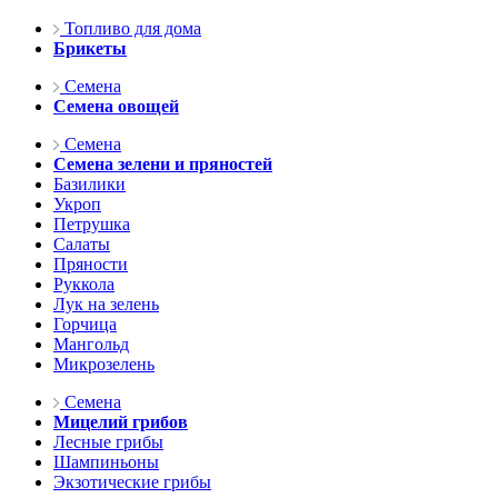
Топливо для дома
Брикеты
Семена
Семена овощей
Семена
Семена зелени и пряностей
Базилики
Укроп
Петрушка
Салаты
Пряности
Руккола
Лук на зелень
Горчица
Мангольд
Микрозелень
Семена
Мицелий грибов
Лесные грибы
Шампиньоны
Экзотические грибы