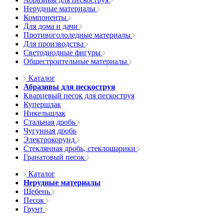
Нерудные материалы
Компоненты
Для дома и дачи
Противогололедные материалы
Для производства
Светодиодные фигуры
Общестроительные материалы
Каталог
Абразивы для пескоструя
Кварцевый песок для пескоструя
Купершлак
Никельшлак
Стальная дробь
Чугунная дробь
Электрокорунд
Стеклянная дробь, стеклошарики
Гранатовый песок
Каталог
Нерудные материалы
Щебень
Песок
Грунт