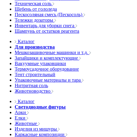
Техническая соль
Щебень от гололеда
Пескосоляная смесь (Пескосоль)
Тележки дозаторы
Инвентарь для уборки снега
Шампунь от остатков реагента
Каталог
Для производства
Мешкозашивочные машинки и т.д.
Запайщики и комплектующие
Вакуумные упаковщики
Термоусадочное оборудование
Тент строительный
Упаковочные материалы и тара
Нитритная соль
Животноводство
Каталог
Светодиодные фигуры
Арки
Елки
Животные
Изделия из мишуры
Каркасные композиции