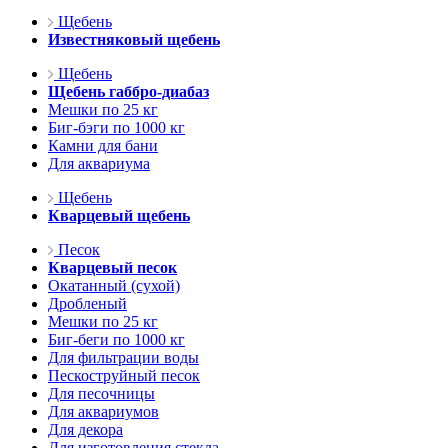
Щебень
Известняковый щебень
Щебень
Щебень габбро-диабаз
Мешки по 25 кг
Биг-бэги по 1000 кг
Камни для бани
Для аквариума
Щебень
Кварцевый щебень
Песок
Кварцевый песок
Окатанный (сухой)
Дробленый
Мешки по 25 кг
Биг-беги по 1000 кг
Для фильтрации воды
Пескоструйный песок
Для песочницы
Для аквариумов
Для декора
Для изготовления стекла