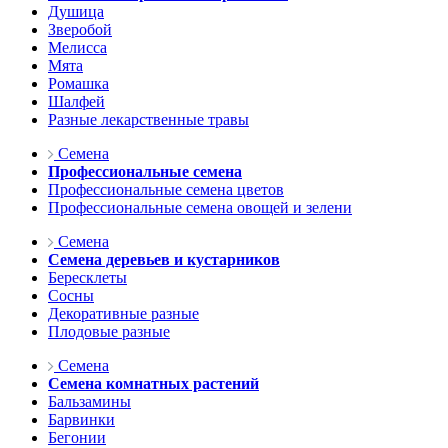
Душица
Зверобой
Мелисса
Мята
Ромашка
Шалфей
Разные лекарственные травы
Семена
Профессиональные семена
Профессиональные семена цветов
Профессиональные семена овощей и зелени
Семена
Семена деревьев и кустарников
Бересклеты
Сосны
Декоративные разные
Плодовые разные
Семена
Семена комнатных растений
Бальзамины
Барвинки
Бегонии