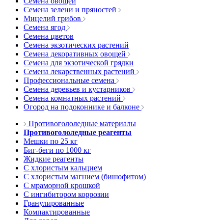
Семена овощей
Семена зелени и пряностей
Мицелий грибов
Семена ягод
Семена цветов
Семена экзотических растений
Семена декоративных овощей
Семена для экзотической грядки
Семена лекарственных растений
Профессиональные семена
Семена деревьев и кустарников
Семена комнатных растений
Огород на подоконнике и балконе
Противогололедные материалы
Противогололедные реагенты
Мешки по 25 кг
Биг-беги по 1000 кг
Жидкие реагенты
С хлористым кальцием
С хлористым магнием (бишофитом)
С мраморной крошкой
С ингибитором коррозии
Гранулированные
Компактированные