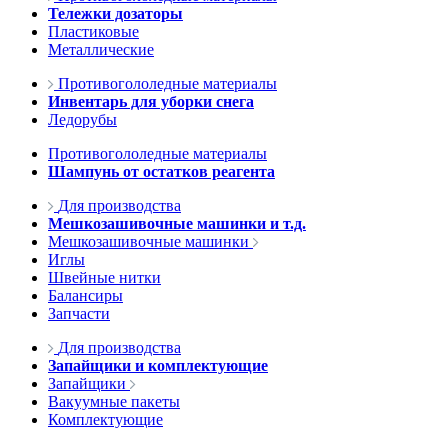
Тележки дозаторы
Пластиковые
Металлические
Противогололедные материалы
Инвентарь для уборки снега
Ледорубы
Противогололедные материалы
Шампунь от остатков реагента
Для производства
Мешкозашивочные машинки и т.д.
Мешкозашивочные машинки
Иглы
Швейные нитки
Балансиры
Запчасти
Для производства
Запайщики и комплектующие
Запайщики
Вакуумные пакеты
Комплектующие