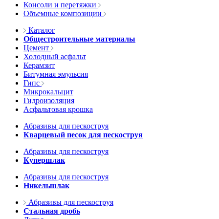
Консоли и перетяжки
Объемные композиции
Каталог
Общестроительные материалы
Цемент
Холодный асфальт
Керамзит
Битумная эмульсия
Гипс
Микрокальцит
Гидроизоляция
Асфальтовая крошка
Абразивы для пескоструя
Кварцевый песок для пескоструя
Абразивы для пескоструя
Купершлак
Абразивы для пескоструя
Никельшлак
Абразивы для пескоструя
Стальная дробь