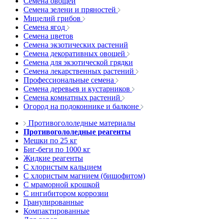
Семена овощей
Семена зелени и пряностей
Мицелий грибов
Семена ягод
Семена цветов
Семена экзотических растений
Семена декоративных овощей
Семена для экзотической грядки
Семена лекарственных растений
Профессиональные семена
Семена деревьев и кустарников
Семена комнатных растений
Огород на подоконнике и балконе
Противогололедные материалы
Противогололедные реагенты
Мешки по 25 кг
Биг-беги по 1000 кг
Жидкие реагенты
С хлористым кальцием
С хлористым магнием (бишофитом)
С мраморной крошкой
С ингибитором коррозии
Гранулированные
Компактированные