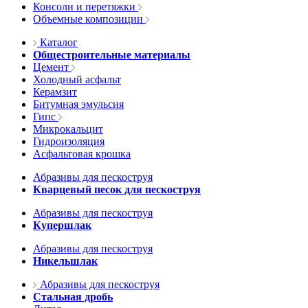
Консоли и перетяжки
Объемные композиции
Каталог
Общестроительные материалы
Цемент
Холодный асфальт
Керамзит
Битумная эмульсия
Гипс
Микрокальцит
Гидроизоляция
Асфальтовая крошка
Абразивы для пескоструя
Кварцевый песок для пескоструя
Абразивы для пескоструя
Купершлак
Абразивы для пескоструя
Никельшлак
Абразивы для пескоструя
Стальная дробь