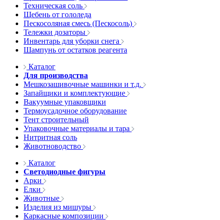
Техническая соль
Щебень от гололеда
Пескосоляная смесь (Пескосоль)
Тележки дозаторы
Инвентарь для уборки снега
Шампунь от остатков реагента
Каталог
Для производства
Мешкозашивочные машинки и т.д.
Запайщики и комплектующие
Вакуумные упаковщики
Термоусадочное оборудование
Тент строительный
Упаковочные материалы и тара
Нитритная соль
Животноводство
Каталог
Светодиодные фигуры
Арки
Елки
Животные
Изделия из мишуры
Каркасные композиции