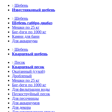
Щебень
Известняковый щебень
Щебень
Щебень габбро-диабаз
Мешки по 25 кг
Биг-бэги по 1000 кг
Камни для бани
Для аквариума
Щебень
Кварцевый щебень
Песок
Кварцевый песок
Окатанный (сухой)
Дробленый
Мешки по 25 кг
Биг-беги по 1000 кг
Для фильтрации воды
Пескоструйный песок
Для песочницы
Для аквариумов
Для декора
Для изготовления стекла