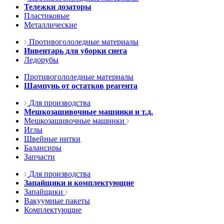
Тележки дозаторы
Пластиковые
Металлические
Противогололедные материалы
Инвентарь для уборки снега
Ледорубы
Противогололедные материалы
Шампунь от остатков реагента
Для производства
Мешкозашивочные машинки и т.д.
Мешкозашивочные машинки
Иглы
Швейные нитки
Балансиры
Запчасти
Для производства
Запайщики и комплектующие
Запайщики
Вакуумные пакеты
Комплектующие