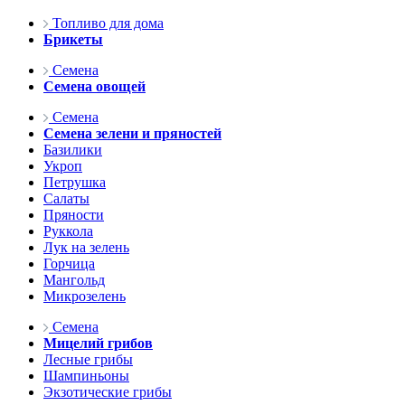
Топливо для дома
Брикеты
Семена
Семена овощей
Семена
Семена зелени и пряностей
Базилики
Укроп
Петрушка
Салаты
Пряности
Руккола
Лук на зелень
Горчица
Мангольд
Микрозелень
Семена
Мицелий грибов
Лесные грибы
Шампиньоны
Экзотические грибы