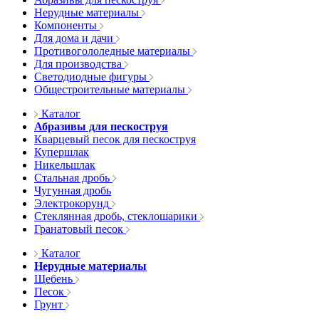
Нерудные материалы
Компоненты
Для дома и дачи
Противогололедные материалы
Для производства
Светодиодные фигуры
Общестроительные материалы
Каталог
Абразивы для пескоструя
Кварцевый песок для пескоструя
Купершлак
Никельшлак
Стальная дробь
Чугунная дробь
Электрокорунд
Стеклянная дробь, стеклошарики
Гранатовый песок
Каталог
Нерудные материалы
Щебень
Песок
Грунт