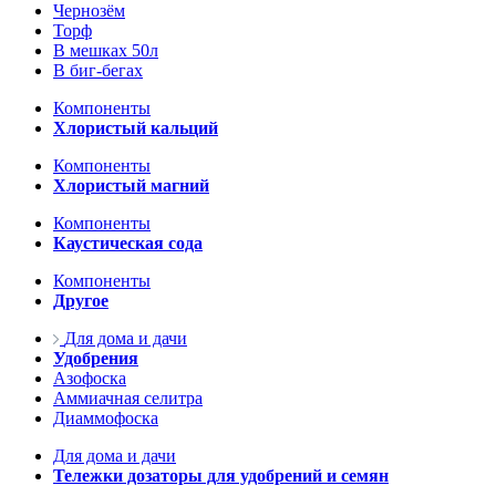
Чернозём
Торф
В мешках 50л
В биг-бегах
Компоненты
Хлористый кальций
Компоненты
Хлористый магний
Компоненты
Каустическая сода
Компоненты
Другое
Для дома и дачи
Удобрения
Азофоска
Аммиачная селитра
Диаммофоска
Для дома и дачи
Тележки дозаторы для удобрений и семян