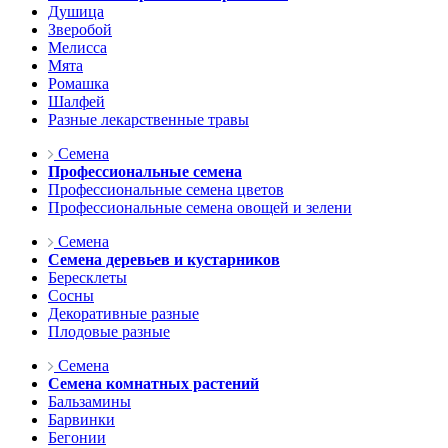
Душица
Зверобой
Мелисса
Мята
Ромашка
Шалфей
Разные лекарственные травы
Семена
Профессиональные семена
Профессиональные семена цветов
Профессиональные семена овощей и зелени
Семена
Семена деревьев и кустарников
Бересклеты
Сосны
Декоративные разные
Плодовые разные
Семена
Семена комнатных растений
Бальзамины
Барвинки
Бегонии