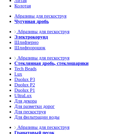
Литая
Колотая
Абразивы для пескоструя
Чугунная дробь
Абразивы для пескоструя
Электрокорунд
Шлифзерно
Шлифпорошок
Абразивы для пескоструя
Стеклянная дробь, стеклошарики
Tech Beads
Lux
Duolux P3
Duolux P2
Duolux P1
UltraLux
Для декора
Для разметки дорог
Для пескоструя
Для фильтрации воды
Абразивы для пескоструя
Гранатовый песок