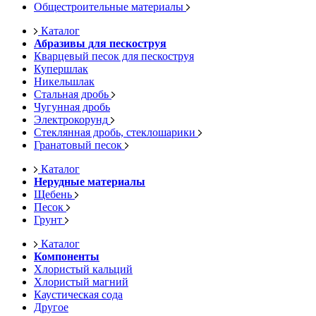
Общестроительные материалы
Каталог
Абразивы для пескоструя
Кварцевый песок для пескоструя
Купершлак
Никельшлак
Стальная дробь
Чугунная дробь
Электрокорунд
Стеклянная дробь, стеклошарики
Гранатовый песок
Каталог
Нерудные материалы
Щебень
Песок
Грунт
Каталог
Компоненты
Хлористый кальций
Хлористый магний
Каустическая сода
Другое