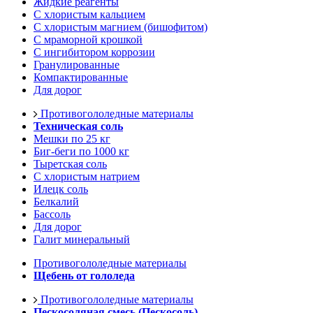
Жидкие реагенты
С хлористым кальцием
С хлористым магнием (бишофитом)
С мраморной крошкой
С ингибитором коррозии
Гранулированные
Компактированные
Для дорог
Противогололедные материалы
Техническая соль
Мешки по 25 кг
Биг-беги по 1000 кг
Тыретская соль
С хлористым натрием
Илецк соль
Белкалий
Бассоль
Для дорог
Галит минеральный
Противогололедные материалы
Щебень от гололеда
Противогололедные материалы
Пескосоляная смесь (Пескосоль)