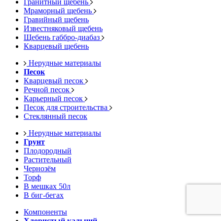
Гранитный щебень
Мраморный щебень
Гравийный щебень
Известняковый щебень
Щебень габбро-диабаз
Кварцевый щебень
Нерудные материалы
Песок
Кварцевый песок
Речной песок
Карьерный песок
Песок для строительства
Стеклянный песок
Нерудные материалы
Грунт
Плодородный
Растительный
Чернозём
Торф
В мешках 50л
В биг-бегах
Компоненты
Хлористый кальций