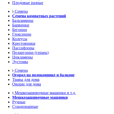
Плодовые разные
Семена
Семена комнатных растений
Бальзамины
Барвинки
Бегонии
Глоксинии
Колеусы
Крестовники
Пассифлоры
Пеларгонии (герань)
Цикламены
Эустомы
Семена
Огород на подоконнике и балконе
Травы для дома
Овощи для дома
Мешкозашивочные машинки и т.д.
Мешкозашивочные машинки
Ручные
Стационарные