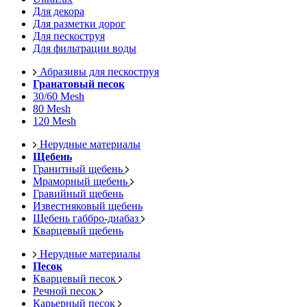
Для декора
Для разметки дорог
Для пескоструя
Для фильтрации воды
Абразивы для пескоструя
Гранатовый песок
30/60 Mesh
80 Mesh
120 Mesh
Нерудные материалы
Щебень
Гранитный щебень
Мраморный щебень
Гравийный щебень
Известняковый щебень
Щебень габбро-диабаз
Кварцевый щебень
Нерудные материалы
Песок
Кварцевый песок
Речной песок
Карьерный песок