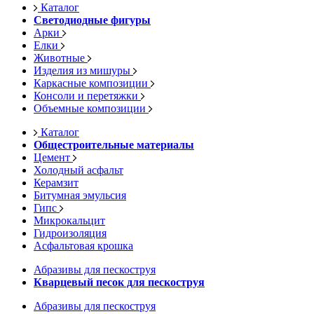
Каталог
Светодиодные фигуры
Арки
Елки
Животные
Изделия из мишуры
Каркасные композиции
Консоли и перетяжки
Объемные композиции
Каталог
Общестроительные материалы
Цемент
Холодный асфальт
Керамзит
Битумная эмульсия
Гипс
Микрокальцит
Гидроизоляция
Асфальтовая крошка
Абразивы для пескоструя
Кварцевый песок для пескоструя
Абразивы для пескоструя