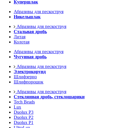
Купершлак
Абразивы для пескоструя
Никельшлак
Абразивы для пескоструя
Стальная дробь
Литая
Колотая
Абразивы для пескоструя
Чугунная дробь
Абразивы для пескоструя
Электрокорунд
Шлифзерно
Шлифпорошок
Абразивы для пескоструя
Стеклянная дробь, стеклошарики
Tech Beads
Lux
Duolux P3
Duolux P2
Duolux P1
UltraLux