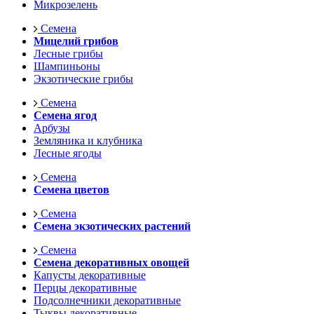
Микрозелень
Семена
Мицелий грибов
Лесные грибы
Шампиньоны
Экзотические грибы
Семена
Семена ягод
Арбузы
Земляника и клубника
Лесные ягоды
Семена
Семена цветов
Семена
Семена экзотических растений
Семена
Семена декоративных овощей
Капусты декоративные
Перцы декоративные
Подсолнечники декоративные
Тыквы декоративные