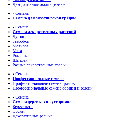
Декоративные овощи разные
Семена
Семена для экзотической грядки
Семена
Семена лекарственных растений
Душица
Зверобой
Мелисса
Мята
Ромашка
Шалфей
Разные лекарственные травы
Семена
Профессиональные семена
Профессиональные семена цветов
Профессиональные семена овощей и зелени
Семена
Семена деревьев и кустарников
Бересклеты
Сосны
Декоративные разные