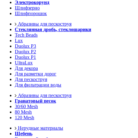
Электрокорунд
Шлифзерно
Шлифпорошок
Абразивы для пескоструя
Стеклянная дробь, стеклошарики
Tech Beads
Lux
Duolux P3
Duolux P2
Duolux P1
UltraLux
Для декора
Для разметки дорог
Для пескоструя
Для фильтрации воды
Абразивы для пескоструя
Гранатовый песок
30/60 Mesh
80 Mesh
120 Mesh
Нерудные материалы
Щебень