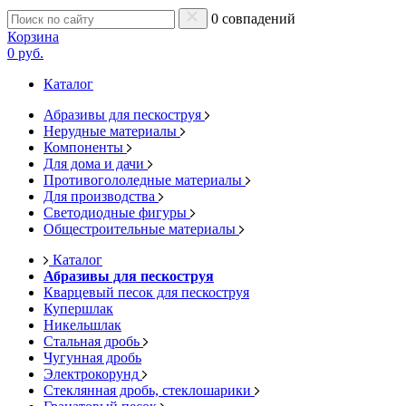
0 совпадений
Корзина
0 руб.
Каталог
Абразивы для пескоструя
Нерудные материалы
Компоненты
Для дома и дачи
Противогололедные материалы
Для производства
Светодиодные фигуры
Общестроительные материалы
Каталог
Абразивы для пескоструя
Кварцевый песок для пескоструя
Купершлак
Никельшлак
Стальная дробь
Чугунная дробь
Электрокорунд
Стеклянная дробь, стеклошарики