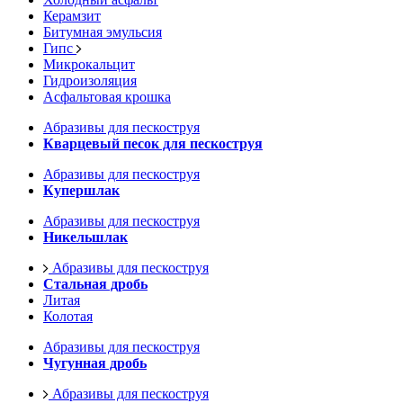
Керамзит
Битумная эмульсия
Гипс
Микрокальцит
Гидроизоляция
Асфальтовая крошка
Абразивы для пескоструя
Кварцевый песок для пескоструя
Абразивы для пескоструя
Купершлак
Абразивы для пескоструя
Никельшлак
Абразивы для пескоструя
Стальная дробь
Литая
Колотая
Абразивы для пескоструя
Чугунная дробь
Абразивы для пескоструя