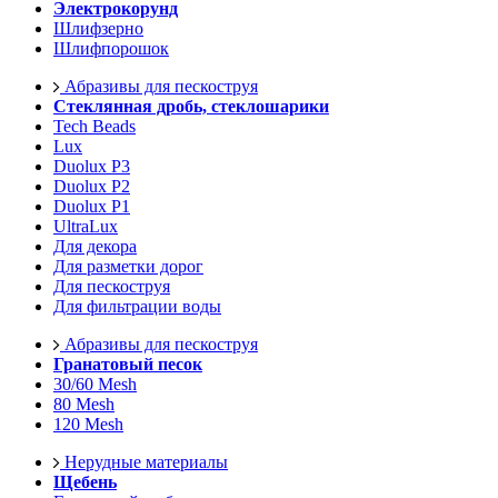
Электрокорунд
Шлифзерно
Шлифпорошок
Абразивы для пескоструя
Стеклянная дробь, стеклошарики
Tech Beads
Lux
Duolux P3
Duolux P2
Duolux P1
UltraLux
Для декора
Для разметки дорог
Для пескоструя
Для фильтрации воды
Абразивы для пескоструя
Гранатовый песок
30/60 Mesh
80 Mesh
120 Mesh
Нерудные материалы
Щебень