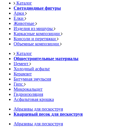
Каталог
Светодиодные фигуры
Арки
Елки
Животные
Изделия из мишуры
Каркасные композиции
Консоли и перетяжки
Объемные композиции
Каталог
Общестроительные материалы
Цемент
Холодный асфальт
Керамзит
Битумная эмульсия
Гипс
Микрокальцит
Гидроизоляция
Асфальтовая крошка
Абразивы для пескоструя
Кварцевый песок для пескоструя
Абразивы для пескоструя