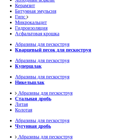
Керамзит
Битумная эмульсия
Гипс
Микрокальцит
Гидроизоляция
Асфальтовая крошка
Абразивы для пескоструя
Кварцевый песок для пескоструя
Абразивы для пескоструя
Купершлак
Абразивы для пескоструя
Никельшлак
Абразивы для пескоструя
Стальная дробь
Литая
Колотая
Абразивы для пескоструя
Чугунная дробь
Абразивы для пескоструя