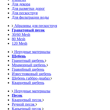
Для декора
Для разметки дорог
Для пескоструя
Для фильтрации воды
Абразивы для пескоструя
Гранатовый песок
30/60 Mesh
80 Mesh
120 Mesh
Нерудные материалы
Щебень
Гранитный щебень
Мраморный щебень
Гравийный щебень
Известняковый щебень
Щебень габбро-диабаз
Кварцевый щебень
Нерудные материалы
Песок
Кварцевый песок
Речной песок
Карьерный песок