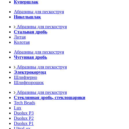
Купершлак
Абразивы для пескоструя
Никельшлак
Абразивы для пескоструя
Стальная дробь
Литая
Колотая
Абразивы для пескоструя
Чугунная дробь
Абразивы для пескоструя
Электрокорунд
Шлифзерно
Шлифпорошок
Абразивы для пескоструя
Стеклянная дробь, стеклошарики
Tech Beads
Lux
Duolux P3
Duolux P2
Duolux P1
UltraLux