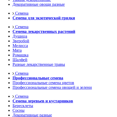
Декоративные овощи разные
Семена
Семена для экзотической грядки
Семена
Семена лекарственных растений
Душица
Зверобой
Мелисса
Мята
Ромашка
Шалфей
Разные лекарственные травы
Семена
Профессиональные семена
Профессиональные семена цветов
Профессиональные семена овощей и зелени
Семена
Семена деревьев и кустарников
Бересклеты
Сосны
Декоративные разные