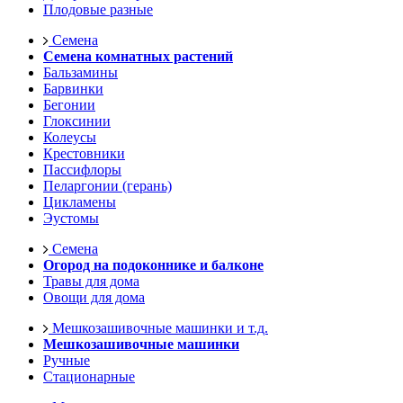
Плодовые разные
Семена
Семена комнатных растений
Бальзамины
Барвинки
Бегонии
Глоксинии
Колеусы
Крестовники
Пассифлоры
Пеларгонии (герань)
Цикламены
Эустомы
Семена
Огород на подоконнике и балконе
Травы для дома
Овощи для дома
Мешкозашивочные машинки и т.д.
Мешкозашивочные машинки
Ручные
Стационарные