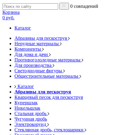
0 совпадений
Корзина
0 руб.
Каталог
Абразивы для пескоструя
Нерудные материалы
Компоненты
Для дома и дачи
Противогололедные материалы
Для производства
Светодиодные фигуры
Общестроительные материалы
Каталог
Абразивы для пескоструя
Кварцевый песок для пескоструя
Купершлак
Никельшлак
Стальная дробь
Чугунная дробь
Электрокорунд
Стеклянная дробь, стеклошарики