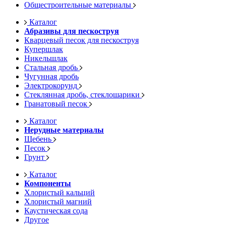
Общестроительные материалы
Каталог
Абразивы для пескоструя
Кварцевый песок для пескоструя
Купершлак
Никельшлак
Стальная дробь
Чугунная дробь
Электрокорунд
Стеклянная дробь, стеклошарики
Гранатовый песок
Каталог
Нерудные материалы
Щебень
Песок
Грунт
Каталог
Компоненты
Хлористый кальций
Хлористый магний
Каустическая сода
Другое