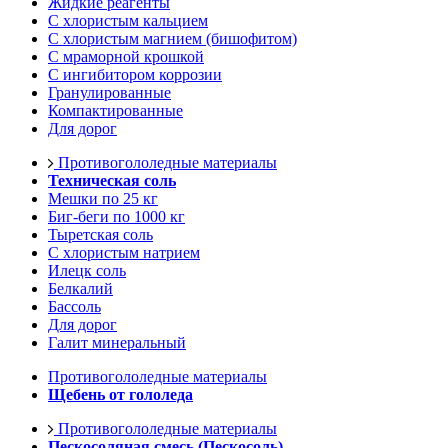
Жидкие реагенты
С хлористым кальцием
С хлористым магнием (бишофитом)
С мраморной крошкой
С ингибитором коррозии
Гранулированные
Компактированные
Для дорог
Противогололедные материалы
Техническая соль
Мешки по 25 кг
Биг-беги по 1000 кг
Тыретская соль
С хлористым натрием
Илецк соль
Белкалий
Бассоль
Для дорог
Галит минеральный
Противогололедные материалы
Щебень от гололеда
Противогололедные материалы
Пескосоляная смесь (Пескосоль)