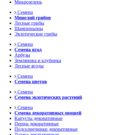
Микрозелень
Семена
Мицелий грибов
Лесные грибы
Шампиньоны
Экзотические грибы
Семена
Семена ягод
Арбузы
Земляника и клубника
Лесные ягоды
Семена
Семена цветов
Семена
Семена экзотических растений
Семена
Семена декоративных овощей
Капусты декоративные
Перцы декоративные
Подсолнечники декоративные
Тыквы декоративные