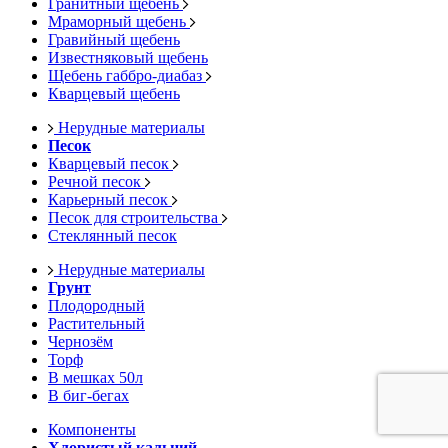
Гранитный щебень
Мраморный щебень
Гравийный щебень
Известняковый щебень
Щебень габбро-диабаз
Кварцевый щебень
Нерудные материалы
Песок
Кварцевый песок
Речной песок
Карьерный песок
Песок для строительства
Стеклянный песок
Нерудные материалы
Грунт
Плодородный
Растительный
Чернозём
Торф
В мешках 50л
В биг-бегах
Компоненты
Хлористый кальций