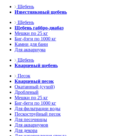
Щебень
Известняковый щебень
Щебень
Щебень габбро-диабаз
Мешки по 25 кг
Биг-бэги по 1000 кг
Камни для бани
Для аквариума
Щебень
Кварцевый щебень
Песок
Кварцевый песок
Окатанный (сухой)
Дробленый
Мешки по 25 кг
Биг-беги по 1000 кг
Для фильтрации воды
Пескоструйный песок
Для песочницы
Для аквариумов
Для декора
Для изготовления стекла