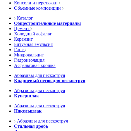
Консоли и перетяжки
Объемные композиции
Каталог
Общестроительные материалы
Цемент
Холодный асфальт
Керамзит
Битумная эмульсия
Гипс
Микрокальцит
Гидроизоляция
Асфальтовая крошка
Абразивы для пескоструя
Кварцевый песок для пескоструя
Абразивы для пескоструя
Купершлак
Абразивы для пескоструя
Никельшлак
Абразивы для пескоструя
Стальная дробь