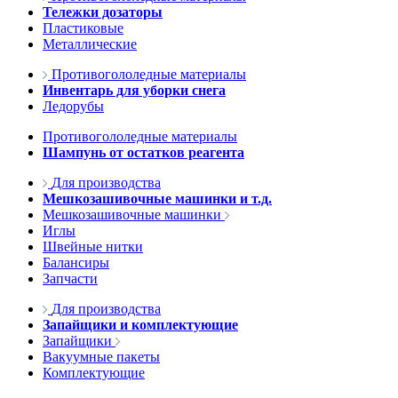
Тележки дозаторы
Пластиковые
Металлические
Противогололедные материалы
Инвентарь для уборки снега
Ледорубы
Противогололедные материалы
Шампунь от остатков реагента
Для производства
Мешкозашивочные машинки и т.д.
Мешкозашивочные машинки
Иглы
Швейные нитки
Балансиры
Запчасти
Для производства
Запайщики и комплектующие
Запайщики
Вакуумные пакеты
Комплектующие