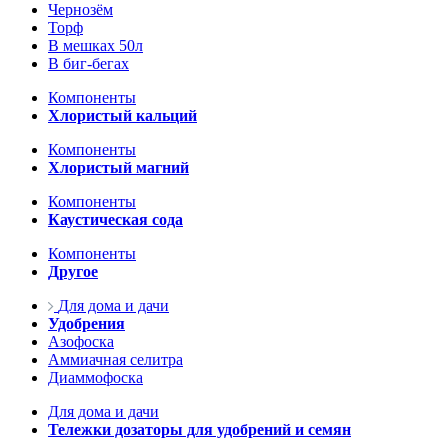
Чернозём
Торф
В мешках 50л
В биг-бегах
Компоненты
Хлористый кальций
Компоненты
Хлористый магний
Компоненты
Каустическая сода
Компоненты
Другое
Для дома и дачи
Удобрения
Азофоска
Аммиачная селитра
Диаммофоска
Для дома и дачи
Тележки дозаторы для удобрений и семян