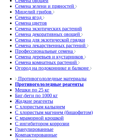
Семена овощей
Семена зелени и пряностей
Мицелий грибов
Семена ягод
Семена цветов
Семена экзотических растений
Семена декоративных овощей
Семена для экзотической грядки
Семена лекарственных растений
Профессиональные семена
Семена деревьев и кустарников
Семена комнатных растений
Огород на подоконнике и балконе
Противогололедные материалы
Противогололедные реагенты
Мешки по 25 кг
Биг-беги по 1000 кг
Жидкие реагенты
С хлористым кальцием
С хлористым магнием (бишофитом)
С мраморной крошкой
С ингибитором коррозии
Гранулированные
Компактированные