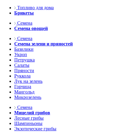
Топливо для дома
Брикеты
Семена
Семена овощей
Семена
Семена зелени и пряностей
Базилики
Укроп
Петрушка
Салаты
Пряности
Руккола
Лук на зелень
Горчица
Мангольд
Микрозелень
Семена
Мицелий грибов
Лесные грибы
Шампиньоны
Экзотические грибы