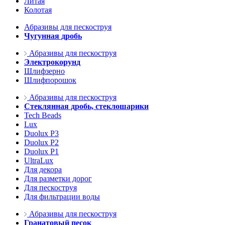
Литая
Колотая
Абразивы для пескоструя
Чугунная дробь
Абразивы для пескоструя
Электрокорунд
Шлифзерно
Шлифпорошок
Абразивы для пескоструя
Стеклянная дробь, стеклошарики
Tech Beads
Lux
Duolux P3
Duolux P2
Duolux P1
UltraLux
Для декора
Для разметки дорог
Для пескоструя
Для фильтрации воды
Абразивы для пескоструя
Гранатовый песок