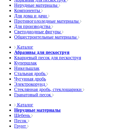
Нерудные материалы
Компоненты
Для дома и дачи
Противогололедные материалы
Для производства
Светодиодные фигуры
Общестроительные материалы
Каталог
Абразивы для пескоструя
Кварцевый песок для пескоструя
Купершлак
Никельшлак
Стальная дробь
Чугунная дробь
Электрокорунд
Стеклянная дробь, стеклошарики
Гранатовый песок
Каталог
Нерудные материалы
Щебень
Песок
Грунт