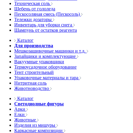
Техническая соль
Щебень от гололеда
Пескосоляная смесь (Пескосоль)
Тележки дозаторы
Инвентарь для уборки снега
Шампунь от остатков реагента
Каталог
Для производства
Мешкозашивочные машинки и т.д.
Запайщики и комплектующие
Вакуумные упаковщики
Термоусадочное оборудование
Тент строительный
Упаковочные материалы и тара
Нитритная соль
Животноводство
Каталог
Светодиодные фигуры
Арки
Елки
Животные
Изделия из мишуры
Каркасные композиции