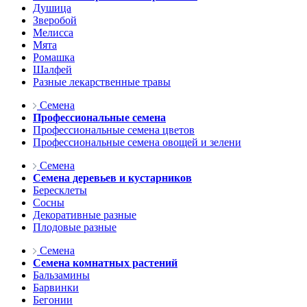
Душица
Зверобой
Мелисса
Мята
Ромашка
Шалфей
Разные лекарственные травы
Семена
Профессиональные семена
Профессиональные семена цветов
Профессиональные семена овощей и зелени
Семена
Семена деревьев и кустарников
Бересклеты
Сосны
Декоративные разные
Плодовые разные
Семена
Семена комнатных растений
Бальзамины
Барвинки
Бегонии