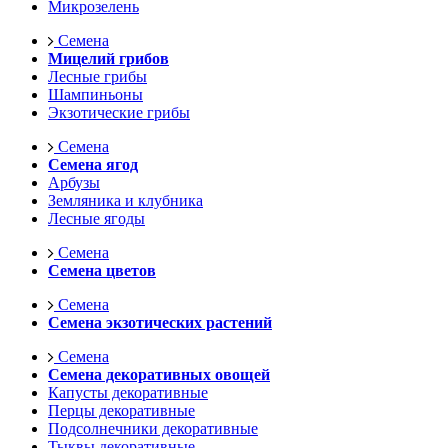
Микрозелень
Семена
Мицелий грибов
Лесные грибы
Шампиньоны
Экзотические грибы
Семена
Семена ягод
Арбузы
Земляника и клубника
Лесные ягоды
Семена
Семена цветов
Семена
Семена экзотических растений
Семена
Семена декоративных овощей
Капусты декоративные
Перцы декоративные
Подсолнечники декоративные
Тыквы декоративные