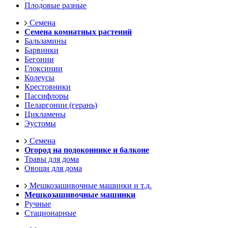
Плодовые разные
Семена
Семена комнатных растений
Бальзамины
Барвинки
Бегонии
Глоксинии
Колеусы
Крестовники
Пассифлоры
Пеларгонии (герань)
Цикламены
Эустомы
Семена
Огород на подоконнике и балконе
Травы для дома
Овощи для дома
Мешкозашивочные машинки и т.д.
Мешкозашивочные машинки
Ручные
Стационарные