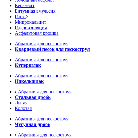
Керамзит
Битумная эмульсия
Гипс
Микрокальцит
Гидроизоляция
Асфальтовая крошка
Абразивы для пескоструя
Кварцевый песок для пескоструя
Абразивы для пескоструя
Купершлак
Абразивы для пескоструя
Никельшлак
Абразивы для пескоструя
Стальная дробь
Литая
Колотая
Абразивы для пескоструя
Чугунная дробь
Абразивы для пескоструя