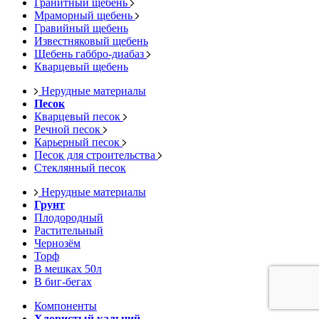
Гранитный щебень
Мраморный щебень
Гравийный щебень
Известняковый щебень
Щебень габбро-диабаз
Кварцевый щебень
Нерудные материалы
Песок
Кварцевый песок
Речной песок
Карьерный песок
Песок для строительства
Стеклянный песок
Нерудные материалы
Грунт
Плодородный
Растительный
Чернозём
Торф
В мешках 50л
В биг-бегах
Компоненты
Хлористый кальций