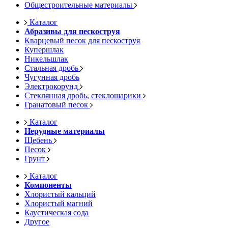
Общестроительные материалы
Каталог
Абразивы для пескоструя
Кварцевый песок для пескоструя
Купершлак
Никельшлак
Стальная дробь
Чугунная дробь
Электрокорунд
Стеклянная дробь, стеклошарики
Гранатовый песок
Каталог
Нерудные материалы
Щебень
Песок
Грунт
Каталог
Компоненты
Хлористый кальций
Хлористый магний
Каустическая сода
Другое