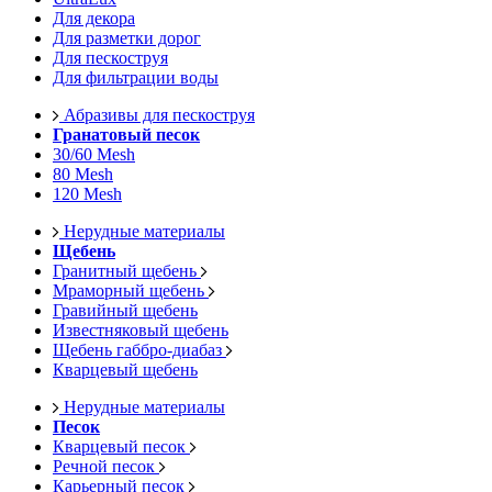
Для декора
Для разметки дорог
Для пескоструя
Для фильтрации воды
Абразивы для пескоструя
Гранатовый песок
30/60 Mesh
80 Mesh
120 Mesh
Нерудные материалы
Щебень
Гранитный щебень
Мраморный щебень
Гравийный щебень
Известняковый щебень
Щебень габбро-диабаз
Кварцевый щебень
Нерудные материалы
Песок
Кварцевый песок
Речной песок
Карьерный песок