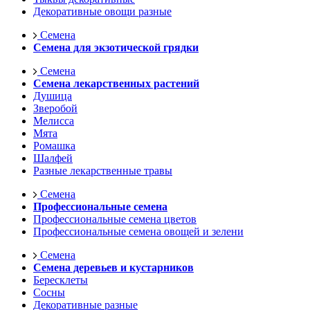
Декоративные овощи разные
Семена
Семена для экзотической грядки
Семена
Семена лекарственных растений
Душица
Зверобой
Мелисса
Мята
Ромашка
Шалфей
Разные лекарственные травы
Семена
Профессиональные семена
Профессиональные семена цветов
Профессиональные семена овощей и зелени
Семена
Семена деревьев и кустарников
Бересклеты
Сосны
Декоративные разные