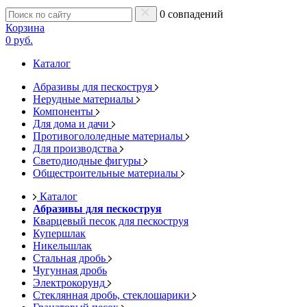
0 совпадений
Корзина
0 руб.
Каталог
Абразивы для пескоструя
Нерудные материалы
Компоненты
Для дома и дачи
Противогололедные материалы
Для производства
Светодиодные фигуры
Общестроительные материалы
Каталог
Абразивы для пескоструя
Кварцевый песок для пескоструя
Купершлак
Никельшлак
Стальная дробь
Чугунная дробь
Электрокорунд
Стеклянная дробь, стеклошарики