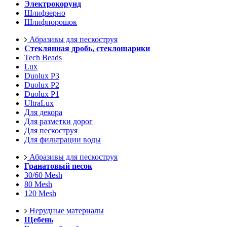
Электрокорунд
Шлифзерно
Шлифпорошок
Абразивы для пескоструя
Стеклянная дробь, стеклошарики
Tech Beads
Lux
Duolux P3
Duolux P2
Duolux P1
UltraLux
Для декора
Для разметки дорог
Для пескоструя
Для фильтрации воды
Абразивы для пескоструя
Гранатовый песок
30/60 Mesh
80 Mesh
120 Mesh
Нерудные материалы
Щебень