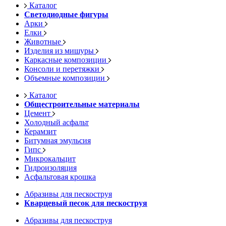
Каталог
Светодиодные фигуры
Арки
Елки
Животные
Изделия из мишуры
Каркасные композиции
Консоли и перетяжки
Объемные композиции
Каталог
Общестроительные материалы
Цемент
Холодный асфальт
Керамзит
Битумная эмульсия
Гипс
Микрокальцит
Гидроизоляция
Асфальтовая крошка
Абразивы для пескоструя
Кварцевый песок для пескоструя
Абразивы для пескоструя