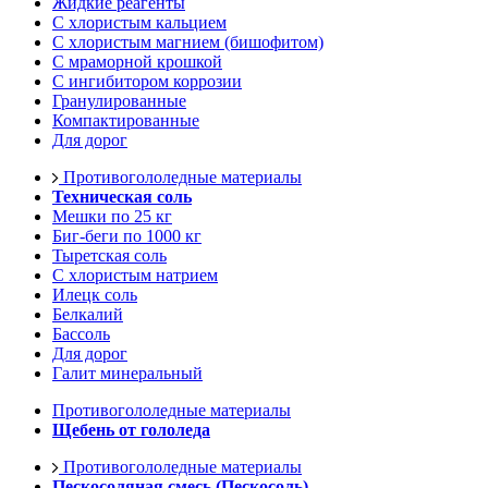
Жидкие реагенты
С хлористым кальцием
С хлористым магнием (бишофитом)
С мраморной крошкой
С ингибитором коррозии
Гранулированные
Компактированные
Для дорог
Противогололедные материалы
Техническая соль
Мешки по 25 кг
Биг-беги по 1000 кг
Тыретская соль
С хлористым натрием
Илецк соль
Белкалий
Бассоль
Для дорог
Галит минеральный
Противогололедные материалы
Щебень от гололеда
Противогололедные материалы
Пескосоляная смесь (Пескосоль)