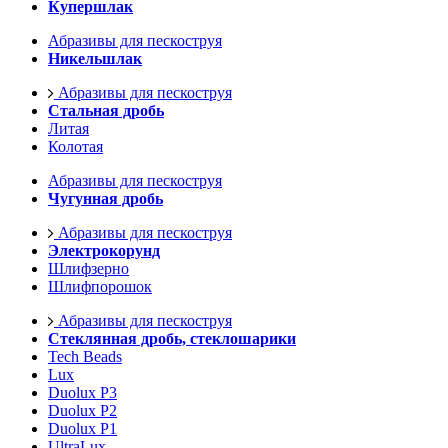
Купершлак
Абразивы для пескоструя
Никельшлак
Абразивы для пескоструя
Стальная дробь
Литая
Колотая
Абразивы для пескоструя
Чугунная дробь
Абразивы для пескоструя
Электрокорунд
Шлифзерно
Шлифпорошок
Абразивы для пескоструя
Стеклянная дробь, стеклошарики
Tech Beads
Lux
Duolux P3
Duolux P2
Duolux P1
UltraLux