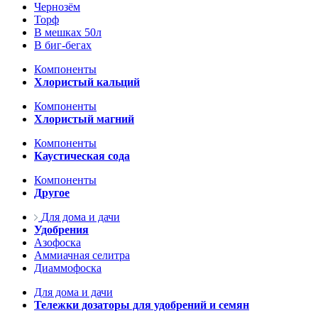
Чернозём
Торф
В мешках 50л
В биг-бегах
Компоненты
Хлористый кальций
Компоненты
Хлористый магний
Компоненты
Каустическая сода
Компоненты
Другое
Для дома и дачи
Удобрения
Азофоска
Аммиачная селитра
Диаммофоска
Для дома и дачи
Тележки дозаторы для удобрений и семян