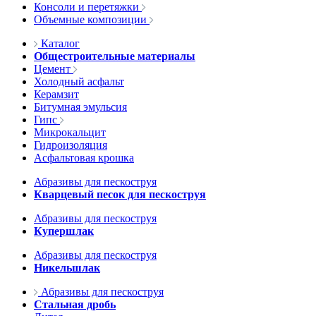
Консоли и перетяжки
Объемные композиции
Каталог
Общестроительные материалы
Цемент
Холодный асфальт
Керамзит
Битумная эмульсия
Гипс
Микрокальцит
Гидроизоляция
Асфальтовая крошка
Абразивы для пескоструя
Кварцевый песок для пескоструя
Абразивы для пескоструя
Купершлак
Абразивы для пескоструя
Никельшлак
Абразивы для пескоструя
Стальная дробь