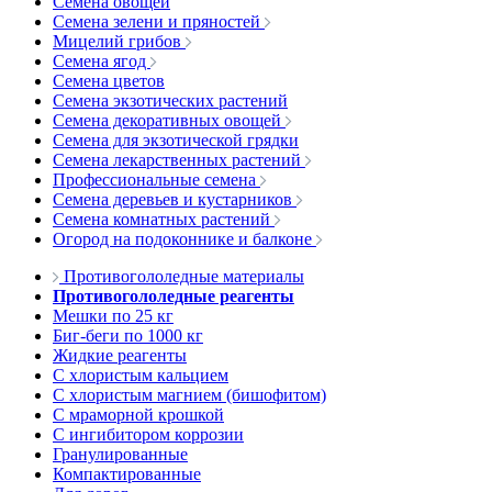
Семена овощей
Семена зелени и пряностей
Мицелий грибов
Семена ягод
Семена цветов
Семена экзотических растений
Семена декоративных овощей
Семена для экзотической грядки
Семена лекарственных растений
Профессиональные семена
Семена деревьев и кустарников
Семена комнатных растений
Огород на подоконнике и балконе
Противогололедные материалы
Противогололедные реагенты
Мешки по 25 кг
Биг-беги по 1000 кг
Жидкие реагенты
С хлористым кальцием
С хлористым магнием (бишофитом)
С мраморной крошкой
С ингибитором коррозии
Гранулированные
Компактированные