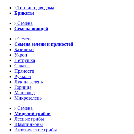
Топливо для дома
Брикеты
Семена
Семена овощей
Семена
Семена зелени и пряностей
Базилики
Укроп
Петрушка
Салаты
Пряности
Руккола
Лук на зелень
Горчица
Мангольд
Микрозелень
Семена
Мицелий грибов
Лесные грибы
Шампиньоны
Экзотические грибы