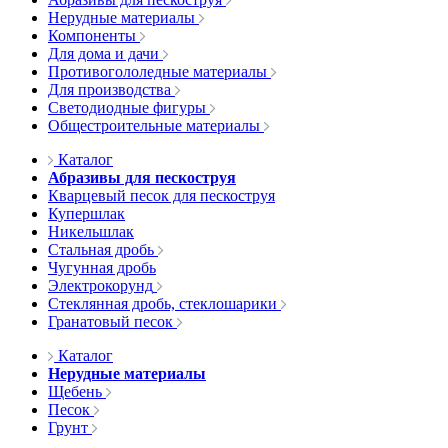
Нерудные материалы
Компоненты
Для дома и дачи
Противогололедные материалы
Для производства
Светодиодные фигуры
Общестроительные материалы
Каталог
Абразивы для пескоструя
Кварцевый песок для пескоструя
Купершлак
Никельшлак
Стальная дробь
Чугунная дробь
Электрокорунд
Стеклянная дробь, стеклошарики
Гранатовый песок
Каталог
Нерудные материалы
Щебень
Песок
Грунт