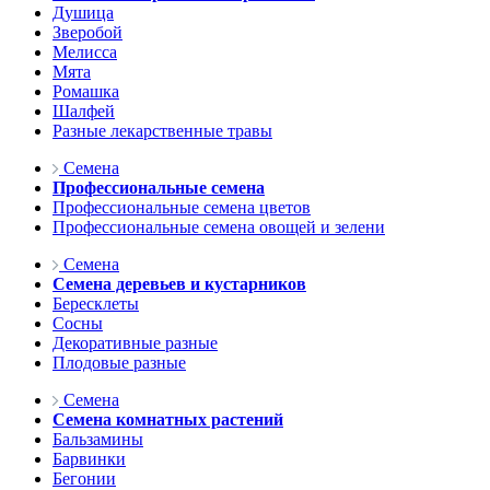
Душица
Зверобой
Мелисса
Мята
Ромашка
Шалфей
Разные лекарственные травы
Семена
Профессиональные семена
Профессиональные семена цветов
Профессиональные семена овощей и зелени
Семена
Семена деревьев и кустарников
Бересклеты
Сосны
Декоративные разные
Плодовые разные
Семена
Семена комнатных растений
Бальзамины
Барвинки
Бегонии