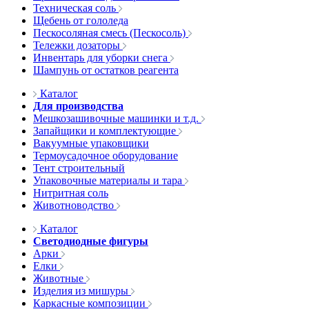
Техническая соль
Щебень от гололеда
Пескосоляная смесь (Пескосоль)
Тележки дозаторы
Инвентарь для уборки снега
Шампунь от остатков реагента
Каталог
Для производства
Мешкозашивочные машинки и т.д.
Запайщики и комплектующие
Вакуумные упаковщики
Термоусадочное оборудование
Тент строительный
Упаковочные материалы и тара
Нитритная соль
Животноводство
Каталог
Светодиодные фигуры
Арки
Елки
Животные
Изделия из мишуры
Каркасные композиции