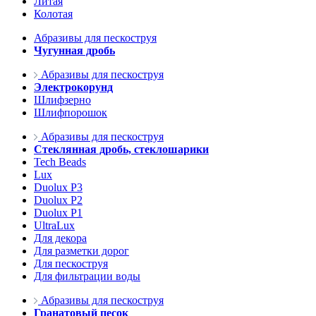
Литая
Колотая
Абразивы для пескоструя
Чугунная дробь
Абразивы для пескоструя
Электрокорунд
Шлифзерно
Шлифпорошок
Абразивы для пескоструя
Стеклянная дробь, стеклошарики
Tech Beads
Lux
Duolux P3
Duolux P2
Duolux P1
UltraLux
Для декора
Для разметки дорог
Для пескоструя
Для фильтрации воды
Абразивы для пескоструя
Гранатовый песок