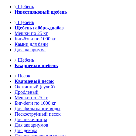
Щебень
Известняковый щебень
Щебень
Щебень габбро-диабаз
Мешки по 25 кг
Биг-бэги по 1000 кг
Камни для бани
Для аквариума
Щебень
Кварцевый щебень
Песок
Кварцевый песок
Окатанный (сухой)
Дробленый
Мешки по 25 кг
Биг-беги по 1000 кг
Для фильтрации воды
Пескоструйный песок
Для песочницы
Для аквариумов
Для декора
Для изготовления стекла