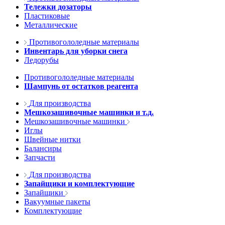
Тележки дозаторы
Пластиковые
Металлические
Противогололедные материалы
Инвентарь для уборки снега
Ледорубы
Противогололедные материалы
Шампунь от остатков реагента
Для производства
Мешкозашивочные машинки и т.д.
Мешкозашивочные машинки
Иглы
Швейные нитки
Балансиры
Запчасти
Для производства
Запайщики и комплектующие
Запайщики
Вакуумные пакеты
Комплектующие