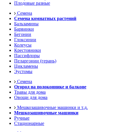
Плодовые разные
Семена
Семена комнатных растений
Бальзамины
Барвинки
Бегонии
Глоксинии
Колеусы
Крестовники
Пассифлоры
Пеларгонии (герань)
Цикламены
Эустомы
Семена
Огород на подоконнике и балконе
Травы для дома
Овощи для дома
Мешкозашивочные машинки и т.д.
Мешкозашивочные машинки
Ручные
Стационарные