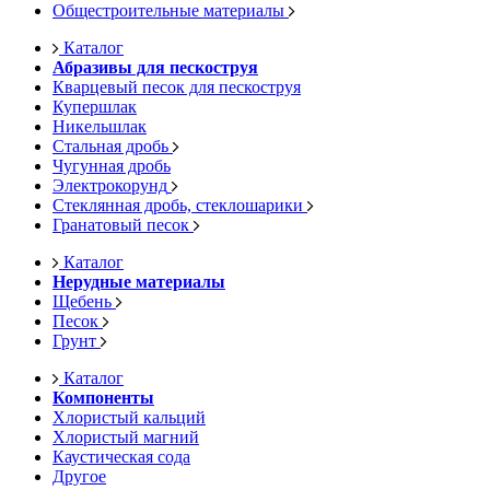
Общестроительные материалы
Каталог
Абразивы для пескоструя
Кварцевый песок для пескоструя
Купершлак
Никельшлак
Стальная дробь
Чугунная дробь
Электрокорунд
Стеклянная дробь, стеклошарики
Гранатовый песок
Каталог
Нерудные материалы
Щебень
Песок
Грунт
Каталог
Компоненты
Хлористый кальций
Хлористый магний
Каустическая сода
Другое