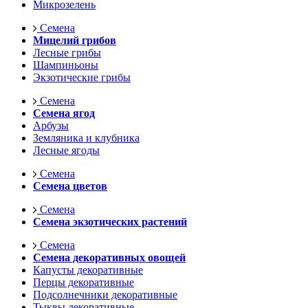
Микрозелень
Семена
Мицелий грибов
Лесные грибы
Шампиньоны
Экзотические грибы
Семена
Семена ягод
Арбузы
Земляника и клубника
Лесные ягоды
Семена
Семена цветов
Семена
Семена экзотических растений
Семена
Семена декоративных овощей
Капусты декоративные
Перцы декоративные
Подсолнечники декоративные
Тыквы декоративные