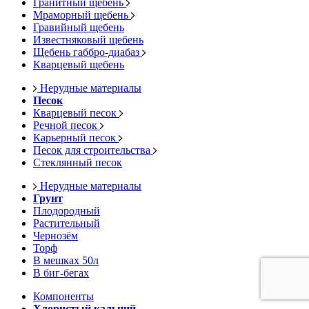
Гранитный щебень
Мраморный щебень
Гравийный щебень
Известняковый щебень
Щебень габбро-диабаз
Кварцевый щебень
Нерудные материалы
Песок
Кварцевый песок
Речной песок
Карьерный песок
Песок для строительства
Стеклянный песок
Нерудные материалы
Грунт
Плодородный
Растительный
Чернозём
Торф
В мешках 50л
В биг-бегах
Компоненты
Хлористый кальций