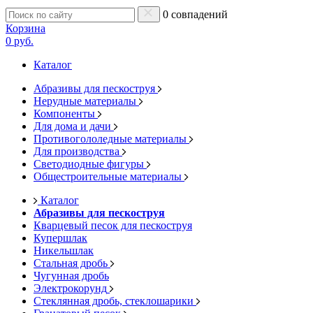
0 совпадений
Корзина
0 руб.
Каталог
Абразивы для пескоструя
Нерудные материалы
Компоненты
Для дома и дачи
Противогололедные материалы
Для производства
Светодиодные фигуры
Общестроительные материалы
Каталог
Абразивы для пескоструя
Кварцевый песок для пескоструя
Купершлак
Никельшлак
Стальная дробь
Чугунная дробь
Электрокорунд
Стеклянная дробь, стеклошарики