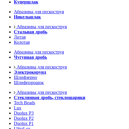
Купершлак
Абразивы для пескоструя
Никельшлак
Абразивы для пескоструя
Стальная дробь
Литая
Колотая
Абразивы для пескоструя
Чугунная дробь
Абразивы для пескоструя
Электрокорунд
Шлифзерно
Шлифпорошок
Абразивы для пескоструя
Стеклянная дробь, стеклошарики
Tech Beads
Lux
Duolux P3
Duolux P2
Duolux P1
UltraLux