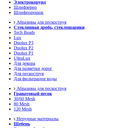
Электрокорунд
Шлифзерно
Шлифпорошок
Абразивы для пескоструя
Стеклянная дробь, стеклошарики
Tech Beads
Lux
Duolux P3
Duolux P2
Duolux P1
UltraLux
Для декора
Для разметки дорог
Для пескоструя
Для фильтрации воды
Абразивы для пескоструя
Гранатовый песок
30/60 Mesh
80 Mesh
120 Mesh
Нерудные материалы
Щебень