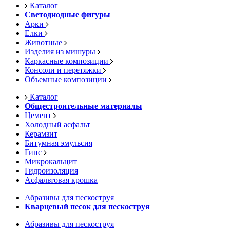
Каталог
Светодиодные фигуры
Арки
Елки
Животные
Изделия из мишуры
Каркасные композиции
Консоли и перетяжки
Объемные композиции
Каталог
Общестроительные материалы
Цемент
Холодный асфальт
Керамзит
Битумная эмульсия
Гипс
Микрокальцит
Гидроизоляция
Асфальтовая крошка
Абразивы для пескоструя
Кварцевый песок для пескоструя
Абразивы для пескоструя