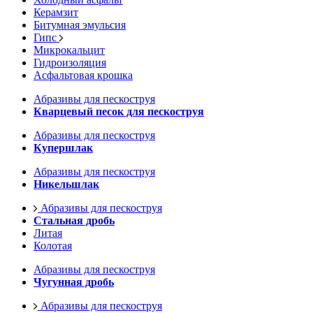
Керамзит
Битумная эмульсия
Гипс
Микрокальцит
Гидроизоляция
Асфальтовая крошка
Абразивы для пескоструя
Кварцевый песок для пескоструя
Абразивы для пескоструя
Купершлак
Абразивы для пескоструя
Никельшлак
Абразивы для пескоструя
Стальная дробь
Литая
Колотая
Абразивы для пескоструя
Чугунная дробь
Абразивы для пескоструя