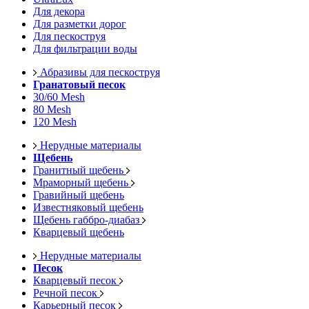
Для декора
Для разметки дорог
Для пескоструя
Для фильтрации воды
Абразивы для пескоструя
Гранатовый песок
30/60 Mesh
80 Mesh
120 Mesh
Нерудные материалы
Щебень
Гранитный щебень
Мраморный щебень
Гравийный щебень
Известняковый щебень
Щебень габбро-диабаз
Кварцевый щебень
Нерудные материалы
Песок
Кварцевый песок
Речной песок
Карьерный песок