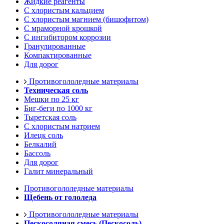
Жидкие реагенты
С хлористым кальцием
С хлористым магнием (бишофитом)
С мраморной крошкой
С ингибитором коррозии
Гранулированные
Компактированные
Для дорог
Противогололедные материалы
Техническая соль
Мешки по 25 кг
Биг-беги по 1000 кг
Тыретская соль
С хлористым натрием
Илецк соль
Белкалий
Бассоль
Для дорог
Галит минеральный
Противогололедные материалы
Щебень от гололеда
Противогололедные материалы
Пескосоляная смесь (Пескосоль)