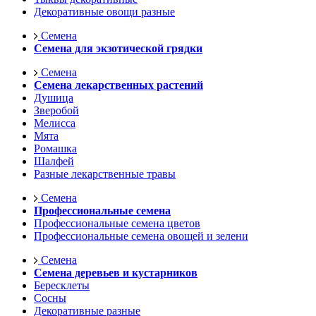
Декоративные овощи разные
Семена
Семена для экзотической грядки
Семена
Семена лекарственных растений
Душица
Зверобой
Мелисса
Мята
Ромашка
Шалфей
Разные лекарственные травы
Семена
Профессиональные семена
Профессиональные семена цветов
Профессиональные семена овощей и зелени
Семена
Семена деревьев и кустарников
Бересклеты
Сосны
Декоративные разные