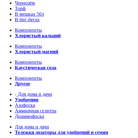
Чернозём
Торф
В мешках 50л
В биг-бегах
Компоненты
Хлористый кальций
Компоненты
Хлористый магний
Компоненты
Каустическая сода
Компоненты
Другое
Для дома и дачи
Удобрения
Азофоска
Аммиачная селитра
Диаммофоска
Для дома и дачи
Тележки дозаторы для удобрений и семян