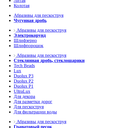
Литая
Колотая
Абразивы для пескоструя
Чугунная дробь
Абразивы для пескоструя
Электрокорунд
Шлифзерно
Шлифпорошок
Абразивы для пескоструя
Стеклянная дробь, стеклошарики
Tech Beads
Lux
Duolux P3
Duolux P2
Duolux P1
UltraLux
Для декора
Для разметки дорог
Для пескоструя
Для фильтрации воды
Абразивы для пескоструя
Гранатовый песок