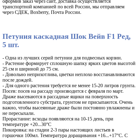
оформив заказ через сайт, доставка осуществляется
транспортной компанией по всей России, мы отправляем
через СДЕК, Boxberry, Почта России.
Петуния каскадная Шок Вейв F1 Ред,
5 шт.
- Одна из лучших серий петунии для подвесных корзин.
- Растение формирует сплошную шапку ярких цветов высотой
25 см и шириной до 75 см.
- Довольно неприхотлива, цветки неплохо восстанавливаются
после дождей.
- Для одного растения требуется не менее 15-20 литров грунта.
Посев: посев на рассаду производится с февраля по март.
Драже высеваются в рассадные ящики на поверхность
подготовленного субстрата, грунтом не присыпаются. Очень
важно, чтобы высеянные драже были постоянно увлажнены и
не пересыхали.
Прорастание: всходы появляются на 10-15 день, при
температуре +20...30°С
Пикировка: на стадии 2-3 пары настоящих листьев в
горшочки 100мл. Температура доращивания +16...+17°С. С