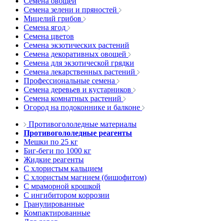
Семена овощей
Семена зелени и пряностей
Мицелий грибов
Семена ягод
Семена цветов
Семена экзотических растений
Семена декоративных овощей
Семена для экзотической грядки
Семена лекарственных растений
Профессиональные семена
Семена деревьев и кустарников
Семена комнатных растений
Огород на подоконнике и балконе
Противогололедные материалы
Противогололедные реагенты
Мешки по 25 кг
Биг-беги по 1000 кг
Жидкие реагенты
С хлористым кальцием
С хлористым магнием (бишофитом)
С мраморной крошкой
С ингибитором коррозии
Гранулированные
Компактированные