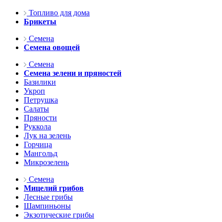
Топливо для дома
Брикеты
Семена
Семена овощей
Семена
Семена зелени и пряностей
Базилики
Укроп
Петрушка
Салаты
Пряности
Руккола
Лук на зелень
Горчица
Мангольд
Микрозелень
Семена
Мицелий грибов
Лесные грибы
Шампиньоны
Экзотические грибы