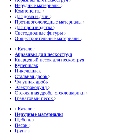
Нерудные материалы
Компоненты
Для дома и дачи
Противогололедные материалы
Для производства
Светодиодные фигуры
Общестроительные материалы
Каталог
Абразивы для пескоструя
Кварцевый песок для пескоструя
Купершлак
Никельшлак
Стальная дробь
Чугунная дробь
Электрокорунд
Стеклянная дробь, стеклошарики
Гранатовый песок
Каталог
Нерудные материалы
Щебень
Песок
Грунт