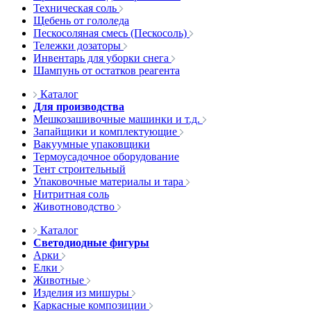
Техническая соль
Щебень от гололеда
Пескосоляная смесь (Пескосоль)
Тележки дозаторы
Инвентарь для уборки снега
Шампунь от остатков реагента
Каталог
Для производства
Мешкозашивочные машинки и т.д.
Запайщики и комплектующие
Вакуумные упаковщики
Термоусадочное оборудование
Тент строительный
Упаковочные материалы и тара
Нитритная соль
Животноводство
Каталог
Светодиодные фигуры
Арки
Елки
Животные
Изделия из мишуры
Каркасные композиции