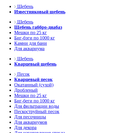
Щебень
Известняковый щебень
Щебень
Щебень габбро-диабаз
Мешки по 25 кг
Биг-бэги по 1000 кг
Камни для бани
Для аквариума
Щебень
Кварцевый щебень
Песок
Кварцевый песок
Окатанный (сухой)
Дробленый
Мешки по 25 кг
Биг-беги по 1000 кг
Для фильтрации воды
Пескоструйный песок
Для песочницы
Для аквариумов
Для декора
Для изготовления стекла