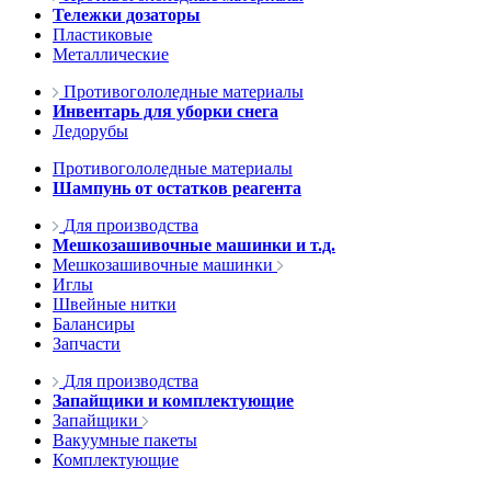
Тележки дозаторы
Пластиковые
Металлические
Противогололедные материалы
Инвентарь для уборки снега
Ледорубы
Противогололедные материалы
Шампунь от остатков реагента
Для производства
Мешкозашивочные машинки и т.д.
Мешкозашивочные машинки
Иглы
Швейные нитки
Балансиры
Запчасти
Для производства
Запайщики и комплектующие
Запайщики
Вакуумные пакеты
Комплектующие