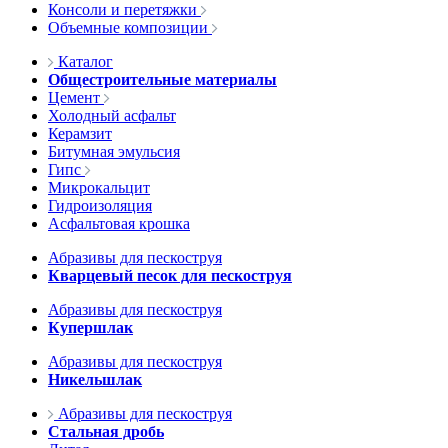
Консоли и перетяжки
Объемные композиции
Каталог
Общестроительные материалы
Цемент
Холодный асфальт
Керамзит
Битумная эмульсия
Гипс
Микрокальцит
Гидроизоляция
Асфальтовая крошка
Абразивы для пескоструя
Кварцевый песок для пескоструя
Абразивы для пескоструя
Купершлак
Абразивы для пескоструя
Никельшлак
Абразивы для пескоструя
Стальная дробь