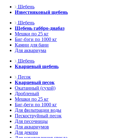
Щебень
Известняковый щебень
Щебень
Щебень габбро-диабаз
Мешки по 25 кг
Биг-бэги по 1000 кг
Камни для бани
Для аквариума
Щебень
Кварцевый щебень
Песок
Кварцевый песок
Окатанный (сухой)
Дробленый
Мешки по 25 кг
Биг-беги по 1000 кг
Для фильтрации воды
Пескоструйный песок
Для песочницы
Для аквариумов
Для декора
Для изготовления стекла