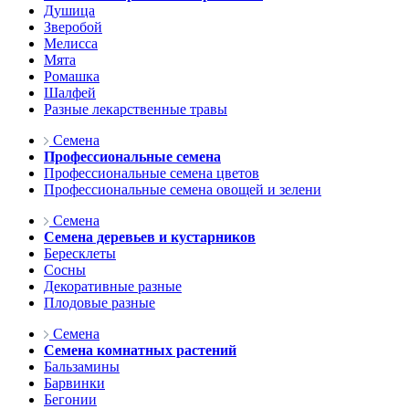
Душица
Зверобой
Мелисса
Мята
Ромашка
Шалфей
Разные лекарственные травы
Семена
Профессиональные семена
Профессиональные семена цветов
Профессиональные семена овощей и зелени
Семена
Семена деревьев и кустарников
Бересклеты
Сосны
Декоративные разные
Плодовые разные
Семена
Семена комнатных растений
Бальзамины
Барвинки
Бегонии