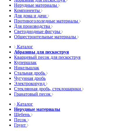
Нерудные материалы
Компоненты
Для дома и дачи
Противогололедные материалы
Для производства
Светодиодные фигуры
Общестроительные материалы
Каталог
Абразивы для пескоструя
Кварцевый песок для пескоструя
Купершлак
Никельшлак
Стальная дробь
Чугунная дробь
Электрокорунд
Стеклянная дробь, стеклошарики
Гранатовый песок
Каталог
Нерудные материалы
Щебень
Песок
Грунт