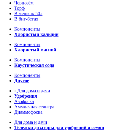
Чернозём
Торф
В мешках 50л
В биг-бегах
Компоненты
Хлористый кальций
Компоненты
Хлористый магний
Компоненты
Каустическая сода
Компоненты
Другое
Для дома и дачи
Удобрения
Азофоска
Аммиачная селитра
Диаммофоска
Для дома и дачи
Тележки дозаторы для удобрений и семян