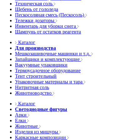
Техническая соль
Щебень от гололеда
Пескосоляная смесь (Пескосоль)
Тележки дозаторы
Инвентарь для уборки снега
Шампунь от остатков реагента
Каталог
Для производства
Мешкозашивочные машинки и т.д.
Запайщики и комплектующие
Вакуумные упаковщики
Термоусадочное оборудование
Тент строительный
Упаковочные материалы и тара
Нитритная соль
Животноводство
Каталог
Светодиодные фигуры
Арки
Елки
Животные
Изделия из мишуры
Каркасные композиции