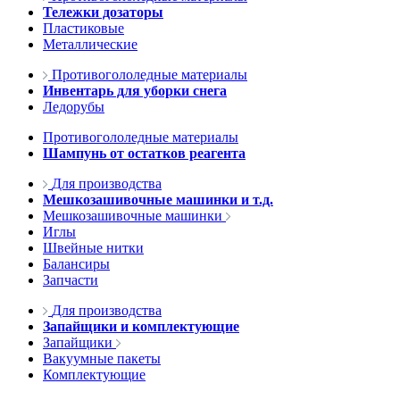
Тележки дозаторы
Пластиковые
Металлические
Противогололедные материалы
Инвентарь для уборки снега
Ледорубы
Противогололедные материалы
Шампунь от остатков реагента
Для производства
Мешкозашивочные машинки и т.д.
Мешкозашивочные машинки
Иглы
Швейные нитки
Балансиры
Запчасти
Для производства
Запайщики и комплектующие
Запайщики
Вакуумные пакеты
Комплектующие