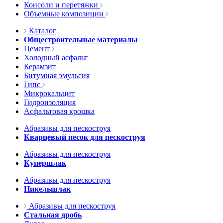
Консоли и перетяжки
Объемные композиции
Каталог
Общестроительные материалы
Цемент
Холодный асфальт
Керамзит
Битумная эмульсия
Гипс
Микрокальцит
Гидроизоляция
Асфальтовая крошка
Абразивы для пескоструя
Кварцевый песок для пескоструя
Абразивы для пескоструя
Купершлак
Абразивы для пескоструя
Никельшлак
Абразивы для пескоструя
Стальная дробь