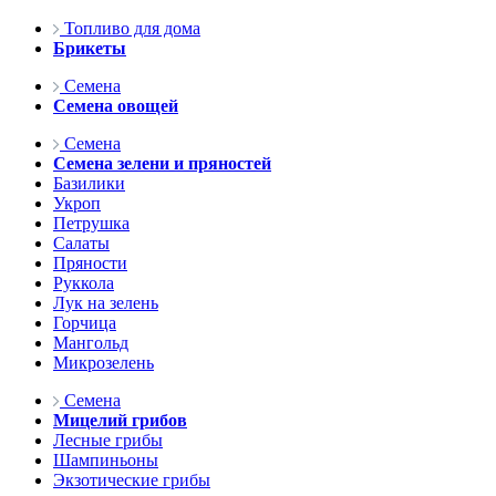
Топливо для дома
Брикеты
Семена
Семена овощей
Семена
Семена зелени и пряностей
Базилики
Укроп
Петрушка
Салаты
Пряности
Руккола
Лук на зелень
Горчица
Мангольд
Микрозелень
Семена
Мицелий грибов
Лесные грибы
Шампиньоны
Экзотические грибы