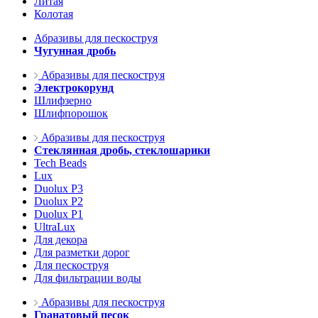
Литая
Колотая
Абразивы для пескоструя
Чугунная дробь
Абразивы для пескоструя
Электрокорунд
Шлифзерно
Шлифпорошок
Абразивы для пескоструя
Стеклянная дробь, стеклошарики
Tech Beads
Lux
Duolux P3
Duolux P2
Duolux P1
UltraLux
Для декора
Для разметки дорог
Для пескоструя
Для фильтрации воды
Абразивы для пескоструя
Гранатовый песок