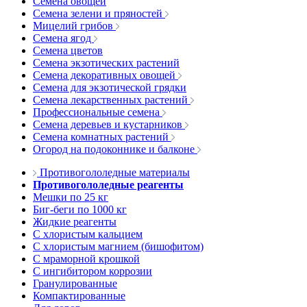
Семена овощей
Семена зелени и пряностей
Мицелий грибов
Семена ягод
Семена цветов
Семена экзотических растений
Семена декоративных овощей
Семена для экзотической грядки
Семена лекарственных растений
Профессиональные семена
Семена деревьев и кустарников
Семена комнатных растений
Огород на подоконнике и балконе
Противогололедные материалы
Противогололедные реагенты
Мешки по 25 кг
Биг-беги по 1000 кг
Жидкие реагенты
С хлористым кальцием
С хлористым магнием (бишофитом)
С мраморной крошкой
С ингибитором коррозии
Гранулированные
Компактированные