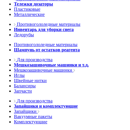
Тележки дозаторы
Пластиковые
Металлические
Противогололедные материалы
Инвентарь для уборки снега
Ледорубы
Противогололедные материалы
Шампунь от остатков реагента
Для производства
Мешкозашивочные машинки и т.д.
Мешкозашивочные машинки
Иглы
Швейные нитки
Балансиры
Запчасти
Для производства
Запайщики и комплектующие
Запайщики
Вакуумные пакеты
Комплектующие