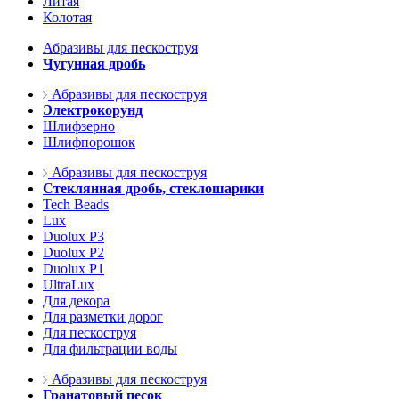
Литая
Колотая
Абразивы для пескоструя
Чугунная дробь
Абразивы для пескоструя
Электрокорунд
Шлифзерно
Шлифпорошок
Абразивы для пескоструя
Стеклянная дробь, стеклошарики
Tech Beads
Lux
Duolux P3
Duolux P2
Duolux P1
UltraLux
Для декора
Для разметки дорог
Для пескоструя
Для фильтрации воды
Абразивы для пескоструя
Гранатовый песок