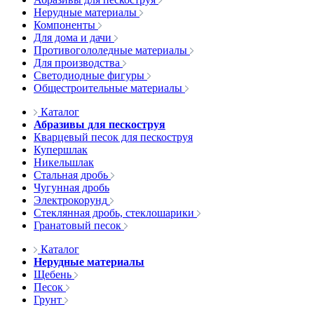
Нерудные материалы
Компоненты
Для дома и дачи
Противогололедные материалы
Для производства
Светодиодные фигуры
Общестроительные материалы
Каталог
Абразивы для пескоструя
Кварцевый песок для пескоструя
Купершлак
Никельшлак
Стальная дробь
Чугунная дробь
Электрокорунд
Стеклянная дробь, стеклошарики
Гранатовый песок
Каталог
Нерудные материалы
Щебень
Песок
Грунт