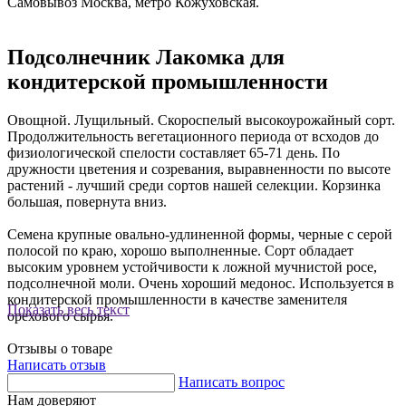
Самовывоз Москва, метро Кожуховская.
Подсолнечник Лакомка для
кондитерской промышленности
Овощной. Лущильный. Скороспелый высокоурожайный сорт.
Продолжительность вегетационного периода от всходов до
физиологической спелости составляет 65-71 день. По
дружности цветения и созревания, выравненности по высоте
растений - лучший среди сортов нашей селекции. Корзинка
большая, повернута вниз.
Семена крупные овально-удлиненной формы, черные с серой
полосой по краю, хорошо выполненные. Сорт обладает
высоким уровнем устойчивости к ложной мучнистой росе,
подсолнечной моли. Очень хороший медонос. Используется в
кондитерской промышленности в качестве заменителя
Показать весь текст
орехового сырья.
Отзывы о товаре
Написать отзыв
Написать вопрос
Нам доверяют