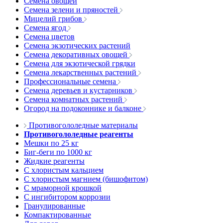
Семена овощей
Семена зелени и пряностей
Мицелий грибов
Семена ягод
Семена цветов
Семена экзотических растений
Семена декоративных овощей
Семена для экзотической грядки
Семена лекарственных растений
Профессиональные семена
Семена деревьев и кустарников
Семена комнатных растений
Огород на подоконнике и балконе
Противогололедные материалы
Противогололедные реагенты
Мешки по 25 кг
Биг-беги по 1000 кг
Жидкие реагенты
С хлористым кальцием
С хлористым магнием (бишофитом)
С мраморной крошкой
С ингибитором коррозии
Гранулированные
Компактированные