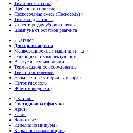
Техническая соль
Щебень от гололеда
Пескосоляная смесь (Пескосоль)
Тележки дозаторы
Инвентарь для уборки снега
Шампунь от остатков реагента
Каталог
Для производства
Мешкозашивочные машинки и т.д.
Запайщики и комплектующие
Вакуумные упаковщики
Термоусадочное оборудование
Тент строительный
Упаковочные материалы и тара
Нитритная соль
Животноводство
Каталог
Светодиодные фигуры
Арки
Елки
Животные
Изделия из мишуры
Каркасные композиции