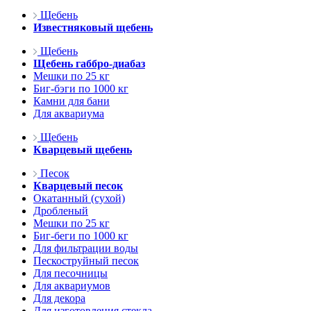
Щебень
Известняковый щебень
Щебень
Щебень габбро-диабаз
Мешки по 25 кг
Биг-бэги по 1000 кг
Камни для бани
Для аквариума
Щебень
Кварцевый щебень
Песок
Кварцевый песок
Окатанный (сухой)
Дробленый
Мешки по 25 кг
Биг-беги по 1000 кг
Для фильтрации воды
Пескоструйный песок
Для песочницы
Для аквариумов
Для декора
Для изготовления стекла