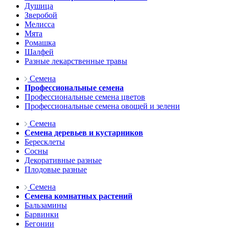
Душица
Зверобой
Мелисса
Мята
Ромашка
Шалфей
Разные лекарственные травы
Семена
Профессиональные семена
Профессиональные семена цветов
Профессиональные семена овощей и зелени
Семена
Семена деревьев и кустарников
Бересклеты
Сосны
Декоративные разные
Плодовые разные
Семена
Семена комнатных растений
Бальзамины
Барвинки
Бегонии