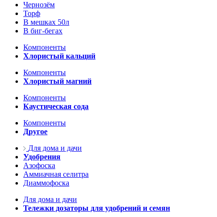
Чернозём
Торф
В мешках 50л
В биг-бегах
Компоненты
Хлористый кальций
Компоненты
Хлористый магний
Компоненты
Каустическая сода
Компоненты
Другое
Для дома и дачи
Удобрения
Азофоска
Аммиачная селитра
Диаммофоска
Для дома и дачи
Тележки дозаторы для удобрений и семян