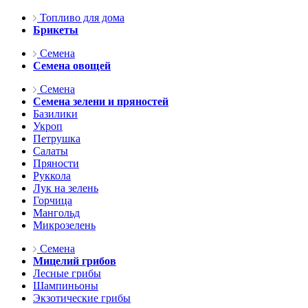
Топливо для дома
Брикеты
Семена
Семена овощей
Семена
Семена зелени и пряностей
Базилики
Укроп
Петрушка
Салаты
Пряности
Руккола
Лук на зелень
Горчица
Мангольд
Микрозелень
Семена
Мицелий грибов
Лесные грибы
Шампиньоны
Экзотические грибы