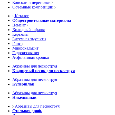
Консоли и перетяжки
Объемные композиции
Каталог
Общестроительные материалы
Цемент
Холодный асфальт
Керамзит
Битумная эмульсия
Гипс
Микрокальцит
Гидроизоляция
Асфальтовая крошка
Абразивы для пескоструя
Кварцевый песок для пескоструя
Абразивы для пескоструя
Купершлак
Абразивы для пескоструя
Никельшлак
Абразивы для пескоструя
Стальная дробь