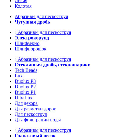
Литая
Колотая
Абразивы для пескоструя
Чугунная дробь
Абразивы для пескоструя
Электрокорунд
Шлифзерно
Шлифпорошок
Абразивы для пескоструя
Стеклянная дробь, стеклошарики
Tech Beads
Lux
Duolux P3
Duolux P2
Duolux P1
UltraLux
Для декора
Для разметки дорог
Для пескоструя
Для фильтрации воды
Абразивы для пескоструя
Гранатовый песок