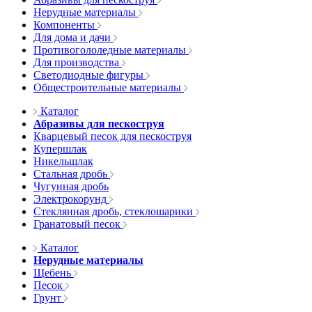
Нерудные материалы
Компоненты
Для дома и дачи
Противогололедные материалы
Для производства
Светодиодные фигуры
Общестроительные материалы
Каталог
Абразивы для пескоструя
Кварцевый песок для пескоструя
Купершлак
Никельшлак
Стальная дробь
Чугунная дробь
Электрокорунд
Стеклянная дробь, стеклошарики
Гранатовый песок
Каталог
Нерудные материалы
Щебень
Песок
Грунт