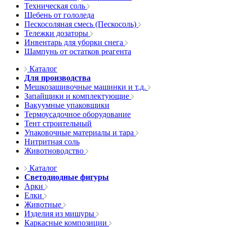
Техническая соль
Щебень от гололеда
Пескосоляная смесь (Пескосоль)
Тележки дозаторы
Инвентарь для уборки снега
Шампунь от остатков реагента
Каталог
Для производства
Мешкозашивочные машинки и т.д.
Запайщики и комплектующие
Вакуумные упаковщики
Термоусадочное оборудование
Тент строительный
Упаковочные материалы и тара
Нитритная соль
Животноводство
Каталог
Светодиодные фигуры
Арки
Елки
Животные
Изделия из мишуры
Каркасные композиции