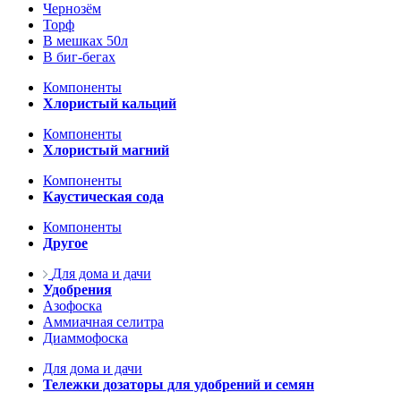
Чернозём
Торф
В мешках 50л
В биг-бегах
Компоненты
Хлористый кальций
Компоненты
Хлористый магний
Компоненты
Каустическая сода
Компоненты
Другое
Для дома и дачи
Удобрения
Азофоска
Аммиачная селитра
Диаммофоска
Для дома и дачи
Тележки дозаторы для удобрений и семян