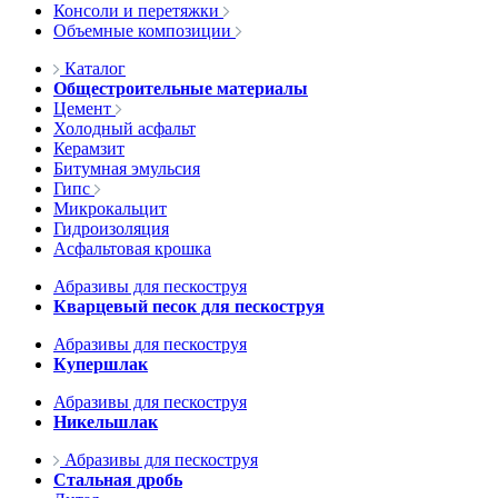
Консоли и перетяжки
Объемные композиции
Каталог
Общестроительные материалы
Цемент
Холодный асфальт
Керамзит
Битумная эмульсия
Гипс
Микрокальцит
Гидроизоляция
Асфальтовая крошка
Абразивы для пескоструя
Кварцевый песок для пескоструя
Абразивы для пескоструя
Купершлак
Абразивы для пескоструя
Никельшлак
Абразивы для пескоструя
Стальная дробь