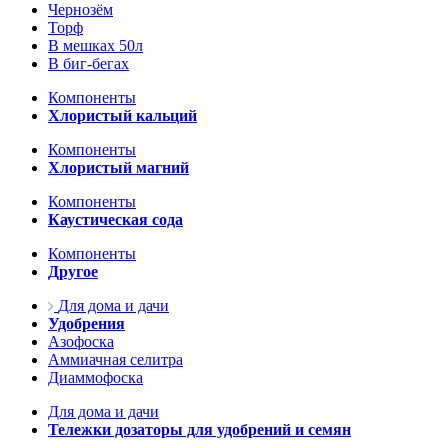
Чернозём
Торф
В мешках 50л
В биг-бегах
Компоненты
Хлористый кальций
Компоненты
Хлористый магний
Компоненты
Каустическая сода
Компоненты
Другое
Для дома и дачи
Удобрения
Азофоска
Аммиачная селитра
Диаммофоска
Для дома и дачи
Тележки дозаторы для удобрений и семян