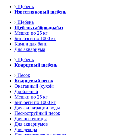
Щебень
Известняковый щебень
Щебень
Щебень габбро-диабаз
Мешки по 25 кг
Биг-бэги по 1000 кг
Камни для бани
Для аквариума
Щебень
Кварцевый щебень
Песок
Кварцевый песок
Окатанный (сухой)
Дробленый
Мешки по 25 кг
Биг-беги по 1000 кг
Для фильтрации воды
Пескоструйный песок
Для песочницы
Для аквариумов
Для декора
Для изготовления стекла