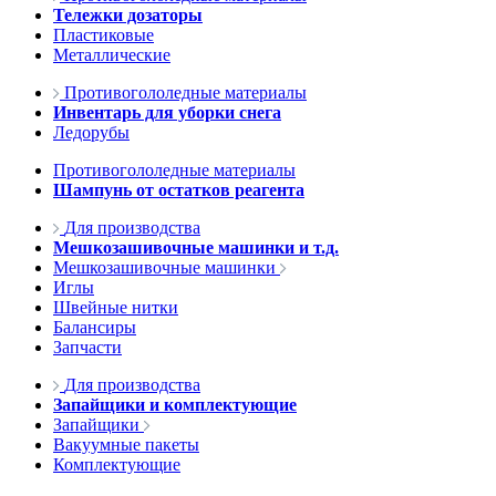
Тележки дозаторы
Пластиковые
Металлические
Противогололедные материалы
Инвентарь для уборки снега
Ледорубы
Противогололедные материалы
Шампунь от остатков реагента
Для производства
Мешкозашивочные машинки и т.д.
Мешкозашивочные машинки
Иглы
Швейные нитки
Балансиры
Запчасти
Для производства
Запайщики и комплектующие
Запайщики
Вакуумные пакеты
Комплектующие