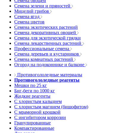
Семена овощей
Семена зелени и пряностей
Мицелий грибов
Семена ягод
Семена цветов
Семена экзотических растений
Семена декоративных овощей
Семена для экзотической грядки
Семена лекарственных растений
Профессиональные семена
Семена деревьев и кустарников
Семена комнатных растений
Огород на подоконнике и балконе
Противогололедные материалы
Противогололедные реагенты
Мешки по 25 кг
Биг-беги по 1000 кг
Жидкие реагенты
С хлористым кальцием
С хлористым магнием (бишофитом)
С мраморной крошкой
С ингибитором коррозии
Гранулированные
Компактированные