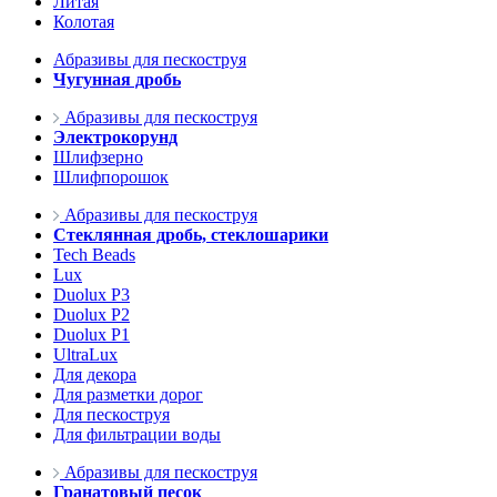
Литая
Колотая
Абразивы для пескоструя
Чугунная дробь
Абразивы для пескоструя
Электрокорунд
Шлифзерно
Шлифпорошок
Абразивы для пескоструя
Стеклянная дробь, стеклошарики
Tech Beads
Lux
Duolux P3
Duolux P2
Duolux P1
UltraLux
Для декора
Для разметки дорог
Для пескоструя
Для фильтрации воды
Абразивы для пескоструя
Гранатовый песок