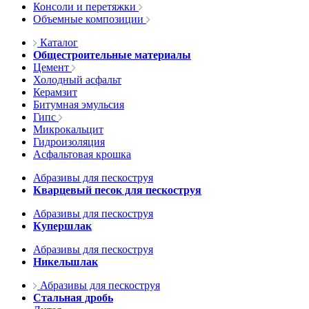
Консоли и перетяжки
Объемные композиции
Каталог
Общестроительные материалы
Цемент
Холодный асфальт
Керамзит
Битумная эмульсия
Гипс
Микрокальцит
Гидроизоляция
Асфальтовая крошка
Абразивы для пескоструя
Кварцевый песок для пескоструя
Абразивы для пескоструя
Купершлак
Абразивы для пескоструя
Никельшлак
Абразивы для пескоструя
Стальная дробь