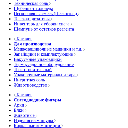
Техническая соль
Щебень от гололеда
Пескосоляная смесь (Пескосоль)
Тележки дозаторы
Инвентарь для уборки снега
Шампунь от остатков реагента
Каталог
Для производства
Мешкозашивочные машинки и т.д.
Запайщики и комплектующие
Вакуумные упаковщики
Термоусадочное оборудование
Тент строительный
Упаковочные материалы и тара
Нитритная соль
Животноводство
Каталог
Светодиодные фигуры
Арки
Елки
Животные
Изделия из мишуры
Каркасные композиции