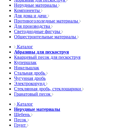
Нерудные материалы
Компоненты
Для дома и дачи
Противогололедные материалы
Для производства
Светодиодные фигуры
Общестроительные материалы
Каталог
Абразивы для пескоструя
Кварцевый песок для пескоструя
Купершлак
Никельшлак
Стальная дробь
Чугунная дробь
Электрокорунд
Стеклянная дробь, стеклошарики
Гранатовый песок
Каталог
Нерудные материалы
Щебень
Песок
Грунт