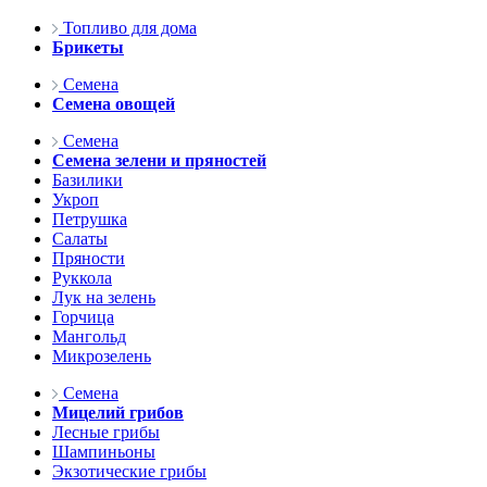
Топливо для дома
Брикеты
Семена
Семена овощей
Семена
Семена зелени и пряностей
Базилики
Укроп
Петрушка
Салаты
Пряности
Руккола
Лук на зелень
Горчица
Мангольд
Микрозелень
Семена
Мицелий грибов
Лесные грибы
Шампиньоны
Экзотические грибы