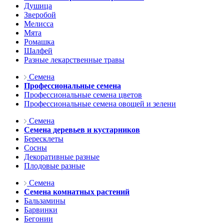
Душица
Зверобой
Мелисса
Мята
Ромашка
Шалфей
Разные лекарственные травы
Семена
Профессиональные семена
Профессиональные семена цветов
Профессиональные семена овощей и зелени
Семена
Семена деревьев и кустарников
Бересклеты
Сосны
Декоративные разные
Плодовые разные
Семена
Семена комнатных растений
Бальзамины
Барвинки
Бегонии