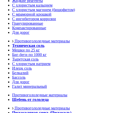
Жидкие реагенты
С хлористым кальцием
С хлористым магнием (бишофитом)
С мраморной крошкой
С ингибитором коррозии
Гранулированные
Компактированные
Для дорог
Противогололедные материалы
Техническая соль
Мешки по 25 кг
Биг-беги по 1000 кг
Тыретская соль
С хлористым натрием
Илецк соль
Белкалий
Бассоль
Для дорог
Галит минеральный
Противогололедные материалы
Щебень от гололеда
Противогололедные материалы
Пескосоляная смесь (Пескосоль)