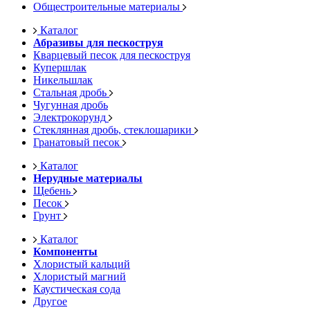
Общестроительные материалы
Каталог
Абразивы для пескоструя
Кварцевый песок для пескоструя
Купершлак
Никельшлак
Стальная дробь
Чугунная дробь
Электрокорунд
Стеклянная дробь, стеклошарики
Гранатовый песок
Каталог
Нерудные материалы
Щебень
Песок
Грунт
Каталог
Компоненты
Хлористый кальций
Хлористый магний
Каустическая сода
Другое