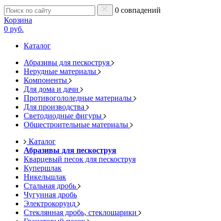
0 совпадений
Корзина
0 руб.
Каталог
Абразивы для пескоструя
Нерудные материалы
Компоненты
Для дома и дачи
Противогололедные материалы
Для производства
Светодиодные фигуры
Общестроительные материалы
Каталог
Абразивы для пескоструя
Кварцевый песок для пескоструя
Купершлак
Никельшлак
Стальная дробь
Чугунная дробь
Электрокорунд
Стеклянная дробь, стеклошарики