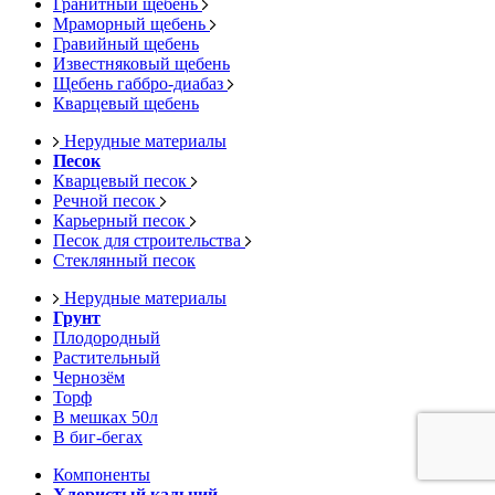
Гранитный щебень
Мраморный щебень
Гравийный щебень
Известняковый щебень
Щебень габбро-диабаз
Кварцевый щебень
Нерудные материалы
Песок
Кварцевый песок
Речной песок
Карьерный песок
Песок для строительства
Стеклянный песок
Нерудные материалы
Грунт
Плодородный
Растительный
Чернозём
Торф
В мешках 50л
В биг-бегах
Компоненты
Хлористый кальций