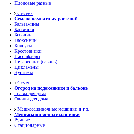
Плодовые разные
Семена
Семена комнатных растений
Бальзамины
Барвинки
Бегонии
Глоксинии
Колеусы
Крестовники
Пассифлоры
Пеларгонии (герань)
Цикламены
Эустомы
Семена
Огород на подоконнике и балконе
Травы для дома
Овощи для дома
Мешкозашивочные машинки и т.д.
Мешкозашивочные машинки
Ручные
Стационарные