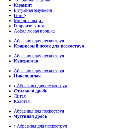
Керамзит
Битумная эмульсия
Гипс
Микрокальцит
Гидроизоляция
Асфальтовая крошка
Абразивы для пескоструя
Кварцевый песок для пескоструя
Абразивы для пескоструя
Купершлак
Абразивы для пескоструя
Никельшлак
Абразивы для пескоструя
Стальная дробь
Литая
Колотая
Абразивы для пескоструя
Чугунная дробь
Абразивы для пескоструя