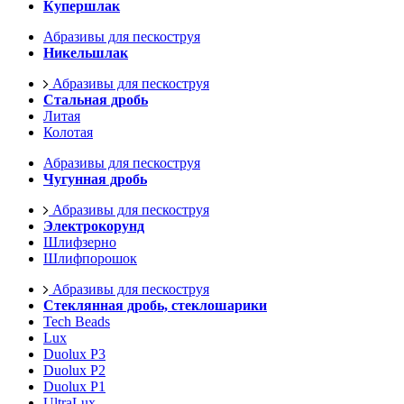
Купершлак
Абразивы для пескоструя
Никельшлак
Абразивы для пескоструя
Стальная дробь
Литая
Колотая
Абразивы для пескоструя
Чугунная дробь
Абразивы для пескоструя
Электрокорунд
Шлифзерно
Шлифпорошок
Абразивы для пескоструя
Стеклянная дробь, стеклошарики
Tech Beads
Lux
Duolux P3
Duolux P2
Duolux P1
UltraLux