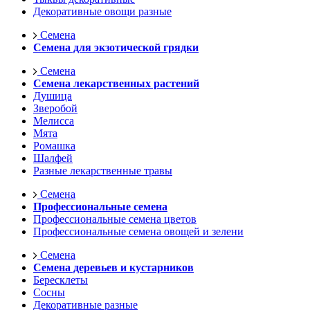
Декоративные овощи разные
Семена
Семена для экзотической грядки
Семена
Семена лекарственных растений
Душица
Зверобой
Мелисса
Мята
Ромашка
Шалфей
Разные лекарственные травы
Семена
Профессиональные семена
Профессиональные семена цветов
Профессиональные семена овощей и зелени
Семена
Семена деревьев и кустарников
Бересклеты
Сосны
Декоративные разные