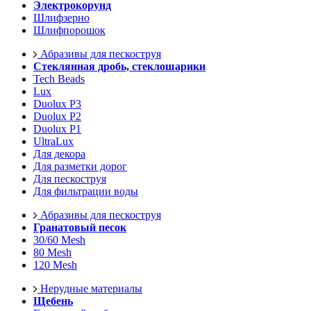
Электрокорунд
Шлифзерно
Шлифпорошок
Абразивы для пескоструя
Стеклянная дробь, стеклошарики
Tech Beads
Lux
Duolux P3
Duolux P2
Duolux P1
UltraLux
Для декора
Для разметки дорог
Для пескоструя
Для фильтрации воды
Абразивы для пескоструя
Гранатовый песок
30/60 Mesh
80 Mesh
120 Mesh
Нерудные материалы
Щебень