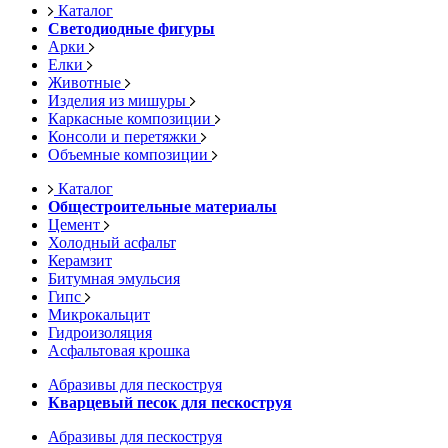
Каталог
Светодиодные фигуры
Арки
Елки
Животные
Изделия из мишуры
Каркасные композиции
Консоли и перетяжки
Объемные композиции
Каталог
Общестроительные материалы
Цемент
Холодный асфальт
Керамзит
Битумная эмульсия
Гипс
Микрокальцит
Гидроизоляция
Асфальтовая крошка
Абразивы для пескоструя
Кварцевый песок для пескоструя
Абразивы для пескоструя