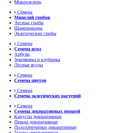
Микрозелень
Семена
Мицелий грибов
Лесные грибы
Шампиньоны
Экзотические грибы
Семена
Семена ягод
Арбузы
Земляника и клубника
Лесные ягоды
Семена
Семена цветов
Семена
Семена экзотических растений
Семена
Семена декоративных овощей
Капусты декоративные
Перцы декоративные
Подсолнечники декоративные
Тыквы декоративные