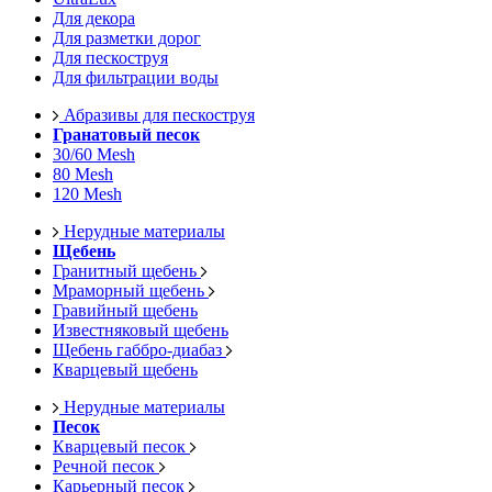
Для декора
Для разметки дорог
Для пескоструя
Для фильтрации воды
Абразивы для пескоструя
Гранатовый песок
30/60 Mesh
80 Mesh
120 Mesh
Нерудные материалы
Щебень
Гранитный щебень
Мраморный щебень
Гравийный щебень
Известняковый щебень
Щебень габбро-диабаз
Кварцевый щебень
Нерудные материалы
Песок
Кварцевый песок
Речной песок
Карьерный песок