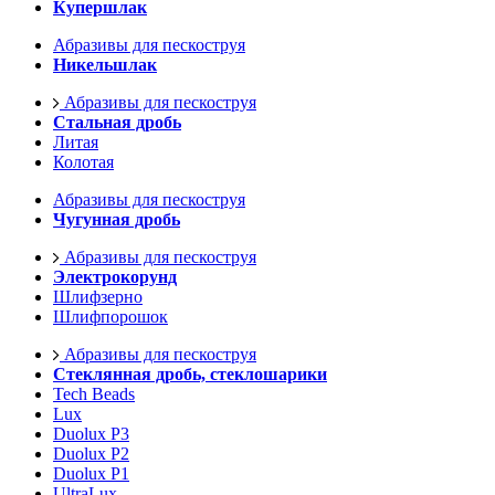
Купершлак
Абразивы для пескоструя
Никельшлак
Абразивы для пескоструя
Стальная дробь
Литая
Колотая
Абразивы для пескоструя
Чугунная дробь
Абразивы для пескоструя
Электрокорунд
Шлифзерно
Шлифпорошок
Абразивы для пескоструя
Стеклянная дробь, стеклошарики
Tech Beads
Lux
Duolux P3
Duolux P2
Duolux P1
UltraLux