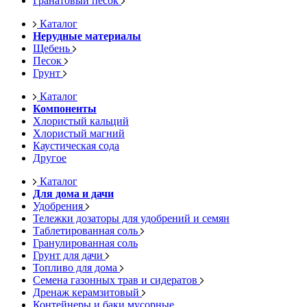
Гранатовый песок
Каталог
Нерудные материалы
Щебень
Песок
Грунт
Каталог
Компоненты
Хлористый кальций
Хлористый магний
Каустическая сода
Другое
Каталог
Для дома и дачи
Удобрения
Тележки дозаторы для удобрений и семян
Таблетированная соль
Гранулированная соль
Грунт для дачи
Топливо для дома
Семена газонных трав и сидератов
Дренаж керамзитовый
Контейнеры и баки мусорные