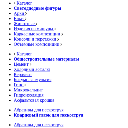
Каталог
Светодиодные фигуры
Арки
Елки
Животные
Изделия из мишуры
Каркасные композиции
Консоли и перетяжки
Объемные композиции
Каталог
Общестроительные материалы
Цемент
Холодный асфальт
Керамзит
Битумная эмульсия
Гипс
Микрокальцит
Гидроизоляция
Асфальтовая крошка
Абразивы для пескоструя
Кварцевый песок для пескоструя
Абразивы для пескоструя