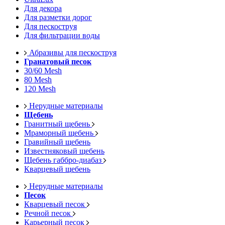
Для декора
Для разметки дорог
Для пескоструя
Для фильтрации воды
Абразивы для пескоструя
Гранатовый песок
30/60 Mesh
80 Mesh
120 Mesh
Нерудные материалы
Щебень
Гранитный щебень
Мраморный щебень
Гравийный щебень
Известняковый щебень
Щебень габбро-диабаз
Кварцевый щебень
Нерудные материалы
Песок
Кварцевый песок
Речной песок
Карьерный песок