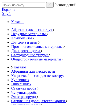
0 совпадений
Корзина
0 руб.
Каталог
Абразивы для пескоструя
Нерудные материалы
Компоненты
Для дома и дачи
Противогололедные материалы
Для производства
Светодиодные фигуры
Общестроительные материалы
Каталог
Абразивы для пескоструя
Кварцевый песок для пескоструя
Купершлак
Никельшлак
Стальная дробь
Чугунная дробь
Электрокорунд
Стеклянная дробь, стеклошарики