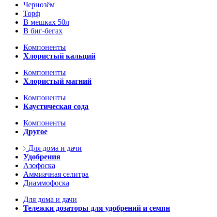
Чернозём
Торф
В мешках 50л
В биг-бегах
Компоненты
Хлористый кальций
Компоненты
Хлористый магний
Компоненты
Каустическая сода
Компоненты
Другое
Для дома и дачи
Удобрения
Азофоска
Аммиачная селитра
Диаммофоска
Для дома и дачи
Тележки дозаторы для удобрений и семян