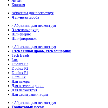
Литая
Колотая
Абразивы для пескоструя
Чугунная дробь
Абразивы для пескоструя
Электрокорунд
Шлифзерно
Шлифпорошок
Абразивы для пескоструя
Стеклянная дробь, стеклошарики
Tech Beads
Lux
Duolux P3
Duolux P2
Duolux P1
UltraLux
Для декора
Для разметки дорог
Для пескоструя
Для фильтрации воды
Абразивы для пескоструя
Гранатовый песок