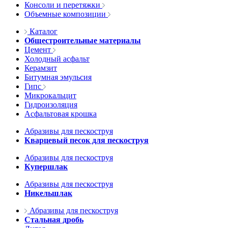
Консоли и перетяжки
Объемные композиции
Каталог
Общестроительные материалы
Цемент
Холодный асфальт
Керамзит
Битумная эмульсия
Гипс
Микрокальцит
Гидроизоляция
Асфальтовая крошка
Абразивы для пескоструя
Кварцевый песок для пескоструя
Абразивы для пескоструя
Купершлак
Абразивы для пескоструя
Никельшлак
Абразивы для пескоструя
Стальная дробь