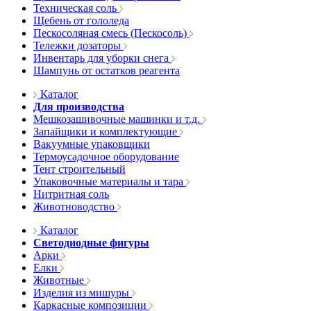
Техническая соль
Щебень от гололеда
Пескосоляная смесь (Пескосоль)
Тележки дозаторы
Инвентарь для уборки снега
Шампунь от остатков реагента
Каталог
Для производства
Мешкозашивочные машинки и т.д.
Запайщики и комплектующие
Вакуумные упаковщики
Термоусадочное оборудование
Тент строительный
Упаковочные материалы и тара
Нитритная соль
Животноводство
Каталог
Светодиодные фигуры
Арки
Елки
Животные
Изделия из мишуры
Каркасные композиции