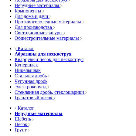
Нерудные материалы
Компоненты
Для дома и дачи
Противогололедные материалы
Для производства
Светодиодные фигуры
Общестроительные материалы
Каталог
Абразивы для пескоструя
Кварцевый песок для пескоструя
Купершлак
Никельшлак
Стальная дробь
Чугунная дробь
Электрокорунд
Стеклянная дробь, стеклошарики
Гранатовый песок
Каталог
Нерудные материалы
Щебень
Песок
Грунт