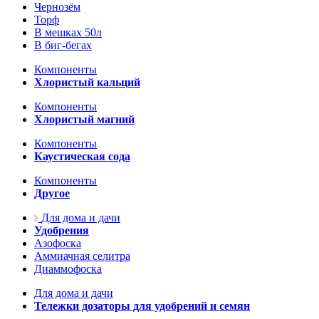
Чернозём
Торф
В мешках 50л
В биг-бегах
Компоненты
Хлористый кальций
Компоненты
Хлористый магний
Компоненты
Каустическая сода
Компоненты
Другое
Для дома и дачи
Удобрения
Азофоска
Аммиачная селитра
Диаммофоска
Для дома и дачи
Тележки дозаторы для удобрений и семян