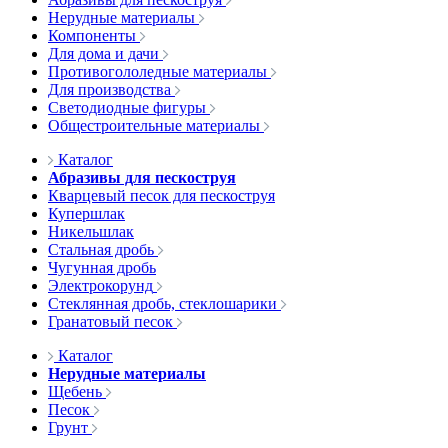
Нерудные материалы
Компоненты
Для дома и дачи
Противогололедные материалы
Для производства
Светодиодные фигуры
Общестроительные материалы
Каталог
Абразивы для пескоструя
Кварцевый песок для пескоструя
Купершлак
Никельшлак
Стальная дробь
Чугунная дробь
Электрокорунд
Стеклянная дробь, стеклошарики
Гранатовый песок
Каталог
Нерудные материалы
Щебень
Песок
Грунт