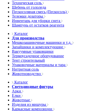
Техническая соль
Щебень от гололеда
Пескосоляная смесь (Пескосоль)
Тележки дозаторы
Инвентарь для уборки снега
Шампунь от остатков реагента
Каталог
Для производства
Мешкозашивочные машинки и т.д.
Запайщики и комплектующие
Вакуумные упаковщики
Термоусадочное оборудование
Тент строительный
Упаковочные материалы и тара
Нитритная соль
Животноводство
Каталог
Светодиодные фигуры
Арки
Елки
Животные
Изделия из мишуры
Каркасные композиции