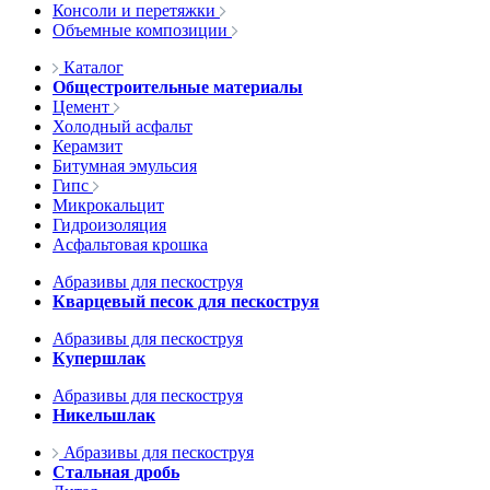
Консоли и перетяжки
Объемные композиции
Каталог
Общестроительные материалы
Цемент
Холодный асфальт
Керамзит
Битумная эмульсия
Гипс
Микрокальцит
Гидроизоляция
Асфальтовая крошка
Абразивы для пескоструя
Кварцевый песок для пескоструя
Абразивы для пескоструя
Купершлак
Абразивы для пескоструя
Никельшлак
Абразивы для пескоструя
Стальная дробь