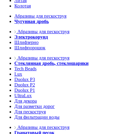
Литая
Колотая
Абразивы для пескоструя
Чугунная дробь
Абразивы для пескоструя
Электрокорунд
Шлифзерно
Шлифпорошок
Абразивы для пескоструя
Стеклянная дробь, стеклошарики
Tech Beads
Lux
Duolux P3
Duolux P2
Duolux P1
UltraLux
Для декора
Для разметки дорог
Для пескоструя
Для фильтрации воды
Абразивы для пескоструя
Гранатовый песок