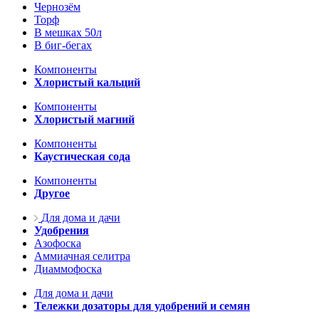
Чернозём
Торф
В мешках 50л
В биг-бегах
Компоненты
Хлористый кальций
Компоненты
Хлористый магний
Компоненты
Каустическая сода
Компоненты
Другое
Для дома и дачи
Удобрения
Азофоска
Аммиачная селитра
Диаммофоска
Для дома и дачи
Тележки дозаторы для удобрений и семян