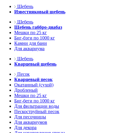
Щебень
Известняковый щебень
Щебень
Щебень габбро-диабаз
Мешки по 25 кг
Биг-бэги по 1000 кг
Камни для бани
Для аквариума
Щебень
Кварцевый щебень
Песок
Кварцевый песок
Окатанный (сухой)
Дробленый
Мешки по 25 кг
Биг-беги по 1000 кг
Для фильтрации воды
Пескоструйный песок
Для песочницы
Для аквариумов
Для декора
Для изготовления стекла