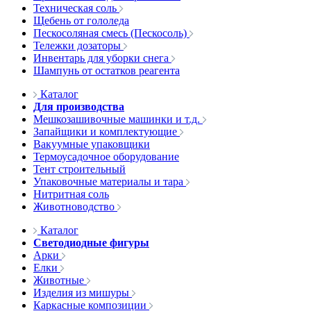
Техническая соль
Щебень от гололеда
Пескосоляная смесь (Пескосоль)
Тележки дозаторы
Инвентарь для уборки снега
Шампунь от остатков реагента
Каталог
Для производства
Мешкозашивочные машинки и т.д.
Запайщики и комплектующие
Вакуумные упаковщики
Термоусадочное оборудование
Тент строительный
Упаковочные материалы и тара
Нитритная соль
Животноводство
Каталог
Светодиодные фигуры
Арки
Елки
Животные
Изделия из мишуры
Каркасные композиции