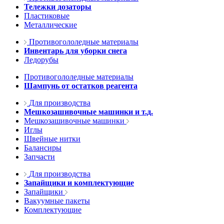
Тележки дозаторы
Пластиковые
Металлические
Противогололедные материалы
Инвентарь для уборки снега
Ледорубы
Противогололедные материалы
Шампунь от остатков реагента
Для производства
Мешкозашивочные машинки и т.д.
Мешкозашивочные машинки
Иглы
Швейные нитки
Балансиры
Запчасти
Для производства
Запайщики и комплектующие
Запайщики
Вакуумные пакеты
Комплектующие