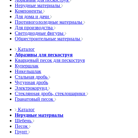
Нерудные материалы
Компоненты
Для дома и дачи
Противогололедные материалы
Для производства
Светодиодные фигуры
Общестроительные материалы
Каталог
Абразивы для пескоструя
Кварцевый песок для пескоструя
Купершлак
Никельшлак
Стальная дробь
Чугунная дробь
Электрокорунд
Стеклянная дробь, стеклошарики
Гранатовый песок
Каталог
Нерудные материалы
Щебень
Песок
Грунт