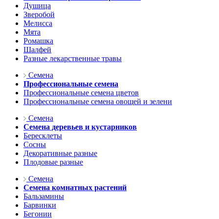
Душица
Зверобой
Мелисса
Мята
Ромашка
Шалфей
Разные лекарственные травы
Семена
Профессиональные семена
Профессиональные семена цветов
Профессиональные семена овощей и зелени
Семена
Семена деревьев и кустарников
Бересклеты
Сосны
Декоративные разные
Плодовые разные
Семена
Семена комнатных растений
Бальзамины
Барвинки
Бегонии