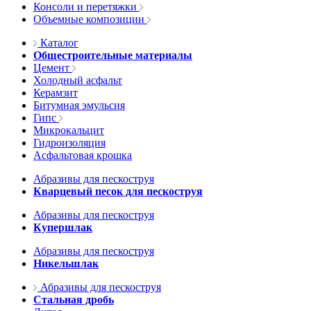
Консоли и перетяжки
Объемные композиции
Каталог
Общестроительные материалы
Цемент
Холодный асфальт
Керамзит
Битумная эмульсия
Гипс
Микрокальцит
Гидроизоляция
Асфальтовая крошка
Абразивы для пескоструя
Кварцевый песок для пескоструя
Абразивы для пескоструя
Купершлак
Абразивы для пескоструя
Никельшлак
Абразивы для пескоструя
Стальная дробь