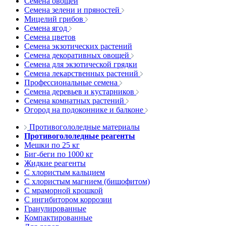
Семена овощей
Семена зелени и пряностей
Мицелий грибов
Семена ягод
Семена цветов
Семена экзотических растений
Семена декоративных овощей
Семена для экзотической грядки
Семена лекарственных растений
Профессиональные семена
Семена деревьев и кустарников
Семена комнатных растений
Огород на подоконнике и балконе
Противогололедные материалы
Противогололедные реагенты
Мешки по 25 кг
Биг-беги по 1000 кг
Жидкие реагенты
С хлористым кальцием
С хлористым магнием (бишофитом)
С мраморной крошкой
С ингибитором коррозии
Гранулированные
Компактированные