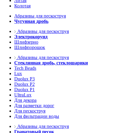
Литая
Колотая
Абразивы для пескоструя
Чугунная дробь
Абразивы для пескоструя
Электрокорунд
Шлифзерно
Шлифпорошок
Абразивы для пескоструя
Стеклянная дробь, стеклошарики
Tech Beads
Lux
Duolux P3
Duolux P2
Duolux P1
UltraLux
Для декора
Для разметки дорог
Для пескоструя
Для фильтрации воды
Абразивы для пескоструя
Гранатовый песок