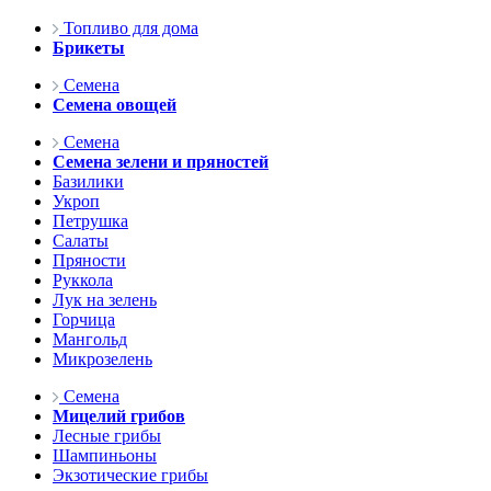
Топливо для дома
Брикеты
Семена
Семена овощей
Семена
Семена зелени и пряностей
Базилики
Укроп
Петрушка
Салаты
Пряности
Руккола
Лук на зелень
Горчица
Мангольд
Микрозелень
Семена
Мицелий грибов
Лесные грибы
Шампиньоны
Экзотические грибы